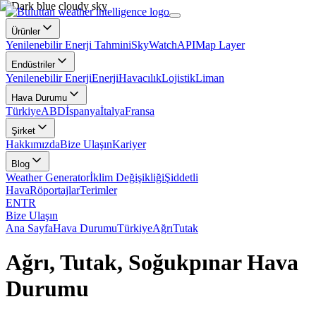
Ürünler
Yenilenebilir Enerji Tahmini
SkyWatch
API
Map Layer
Endüstriler
Yenilenebilir Enerji
Enerji
Havacılık
Lojistik
Liman
Hava Durumu
Türkiye
ABD
İspanya
İtalya
Fransa
Şirket
Hakkımızda
Bize Ulaşın
Kariyer
Blog
Weather Generator
İklim Değişikliği
Şiddetli
Hava
Röportajlar
Terimler
EN
TR
Bize Ulaşın
Ana Sayfa
Hava Durumu
Türkiye
Ağrı
Tutak
Ağrı, Tutak, Soğukpınar Hava
Durumu