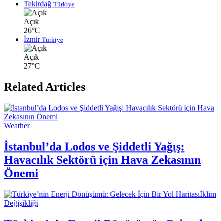
Tekirdağ
Türkiye
Açık
26°C
İzmir
Türkiye
Açık
27°C
Related Articles
Weather
İstanbul’da Lodos ve Şiddetli Yağış:
Havacılık Sektörü için Hava Zekasının
Önemi
İklim
Değişikliği