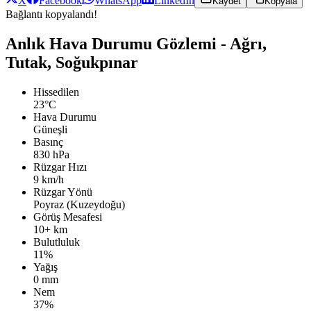
X
Facebook
WhatsApp
LinkedIn
Kaydet
Kopyala
Bağlantı kopyalandı!
Anlık Hava Durumu Gözlemi - Ağrı,
Tutak, Soğukpınar
Hissedilen
23°C
Hava Durumu
Güneşli
Basınç
830 hPa
Rüzgar Hızı
9 km/h
Rüzgar Yönü
Poyraz (Kuzeydoğu)
Görüş Mesafesi
10+ km
Bulutluluk
11%
Yağış
0 mm
Nem
37%