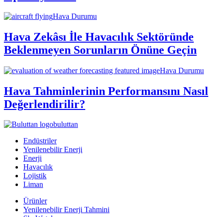
Hava Durumu
Hava Zekâsı İle Havacılık Sektöründe
Beklenmeyen Sorunların Önüne Geçin
Hava Durumu
Hava Tahminlerinin Performansını Nasıl
Değerlendirilir?
buluttan
Endüstriler
Yenilenebilir Enerji
Enerji
Havacılık
Lojistik
Liman
Ürünler
Yenilenebilir Enerji Tahmini