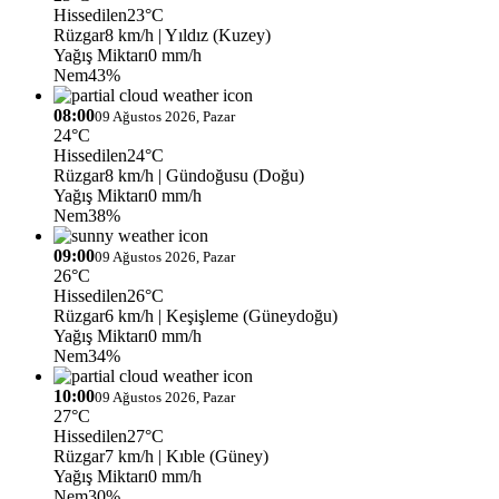
Hissedilen
23°C
Rüzgar
8 km/h
| Yıldız (Kuzey)
Yağış Miktarı
0 mm/h
Nem
43%
08:00
09 Ağustos 2026, Pazar
24°C
Hissedilen
24°C
Rüzgar
8 km/h
| Gündoğusu (Doğu)
Yağış Miktarı
0 mm/h
Nem
38%
09:00
09 Ağustos 2026, Pazar
26°C
Hissedilen
26°C
Rüzgar
6 km/h
| Keşişleme (Güneydoğu)
Yağış Miktarı
0 mm/h
Nem
34%
10:00
09 Ağustos 2026, Pazar
27°C
Hissedilen
27°C
Rüzgar
7 km/h
| Kıble (Güney)
Yağış Miktarı
0 mm/h
Nem
30%