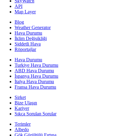
SkyWatch
API
Map Layer
Blog
Weather Generator
Hava Durumu
İklim Değişikliği
Şiddetli Hava
Röportajlar
Hava Durumu
Turkiye Hava Durumu
ABD Hava Durumu
İspanya Hava Durumu
İtalya Hava Durumu
Fransa Hava Durumu
Şirket
Bize Ulaşın
Kariyer
Sıkça Sorulan Sorular
Terimler
Albedo
Gök Gürültülü Fırtına