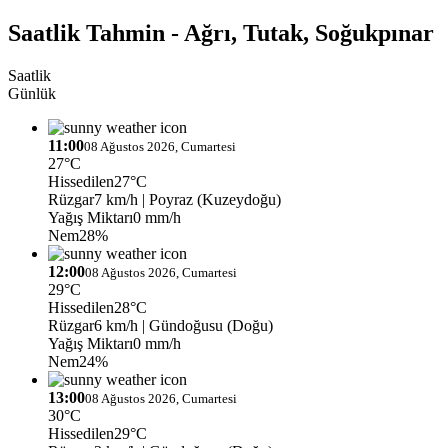
Saatlik Tahmin - Ağrı, Tutak, Soğukpınar
Saatlik
Günlük
11:00
08 Ağustos 2026, Cumartesi
27°C
Hissedilen
27°C
Rüzgar
7 km/h
| Poyraz (Kuzeydoğu)
Yağış Miktarı
0 mm/h
Nem
28%
12:00
08 Ağustos 2026, Cumartesi
29°C
Hissedilen
28°C
Rüzgar
6 km/h
| Gündoğusu (Doğu)
Yağış Miktarı
0 mm/h
Nem
24%
13:00
08 Ağustos 2026, Cumartesi
30°C
Hissedilen
29°C