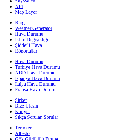
SkyWatch
API
Map Layer
Blog
Weather Generator
Hava Durumu
İklim Değişikliği
Şiddetli Hava
Röportajlar
Hava Durumu
Turkiye Hava Durumu
ABD Hava Durumu
İspanya Hava Durumu
İtalya Hava Durumu
Fransa Hava Durumu
Şirket
Bize Ulaşın
Kariyer
Sıkça Sorulan Sorular
Terimler
Albedo
Gök Gürültülü Fırtına