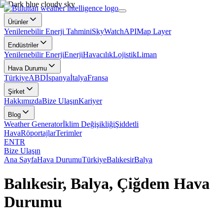
Ürünler
Yenilenebilir Enerji Tahmini
SkyWatch
API
Map Layer
Endüstriler
Yenilenebilir Enerji
Enerji
Havacılık
Lojistik
Liman
Hava Durumu
Türkiye
ABD
İspanya
İtalya
Fransa
Şirket
Hakkımızda
Bize Ulaşın
Kariyer
Blog
Weather Generator
İklim Değişikliği
Şiddetli
Hava
Röportajlar
Terimler
EN
TR
Bize Ulaşın
Ana Sayfa
Hava Durumu
Türkiye
Balıkesir
Balya
Balıkesir, Balya, Çiğdem Hava
Durumu