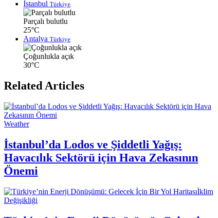
İstanbul
Türkiye
Parçalı bulutlu
25°C
Antalya
Türkiye
Çoğunlukla açık
30°C
Related Articles
Weather
İstanbul’da Lodos ve Şiddetli Yağış:
Havacılık Sektörü için Hava Zekasının
Önemi
İklim
Değişikliği