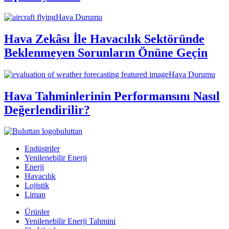
Hava Durumu
Hava Zekâsı İle Havacılık Sektöründe
Beklenmeyen Sorunların Önüne Geçin
Hava Durumu
Hava Tahminlerinin Performansını Nasıl
Değerlendirilir?
buluttan
Endüstriler
Yenilenebilir Enerji
Enerji
Havacılık
Lojistik
Liman
Ürünler
Yenilenebilir Enerji Tahmini