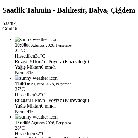
Saatlik Tahmin - Balıkesir, Balya, Çiğdem
Saatlik
Günlük
10:00
06 Ağustos 2026, Perşembe
25°C
Hissedilen
31°C
Rüzgar
30 km/h
| Poyraz (Kuzeydoğu)
Yağış Miktarı
0 mm/h
Nem
59%
11:00
06 Ağustos 2026, Perşembe
27°C
Hissedilen
32°C
Rüzgar
31 km/h
| Poyraz (Kuzeydoğu)
Yağış Miktarı
0 mm/h
Nem
54%
12:00
06 Ağustos 2026, Perşembe
28°C
Hissedilen
32°C