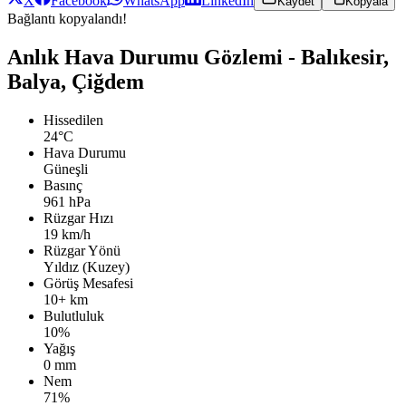
X
Facebook
WhatsApp
LinkedIn
Kaydet
Kopyala
Bağlantı kopyalandı!
Anlık Hava Durumu Gözlemi - Balıkesir,
Balya, Çiğdem
Hissedilen
24°C
Hava Durumu
Güneşli
Basınç
961 hPa
Rüzgar Hızı
19 km/h
Rüzgar Yönü
Yıldız (Kuzey)
Görüş Mesafesi
10+ km
Bulutluluk
10%
Yağış
0 mm
Nem
71%