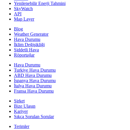
Yenilenebilir Enerji Tahmini
SkyWatch
API
Map Layer
Blog
Weather Generator
Hava Durumu
İklim Değişikliği
Şiddetli Hava
Röportajlar
Hava Durumu
Turkiye Hava Durumu
ABD Hava Durumu
İspanya Hava Durumu
İtalya Hava Durumu
Fransa Hava Durumu
Şirket
Bize Ulaşın
Kariyer
Sıkça Sorulan Sorular
Terimler