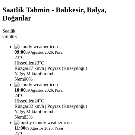
Saatlik Tahmin - Balıkesir, Balya,
Doğanlar
Saatlik
Günlük
09:00
09 Ağustos 2026, Pazar
23°C
Hissedilen
23°C
Rüzgar
27 km/h
| Poyraz (Kuzeydoğu)
Yağış Miktarı
0 mm/h
Nem
90%
10:00
09 Ağustos 2026, Pazar
24°C
Hissedilen
24°C
Rüzgar
32 km/h
| Poyraz (Kuzeydoğu)
Yağış Miktarı
0 mm/h
Nem
83%
11:00
09 Ağustos 2026, Pazar
25°C