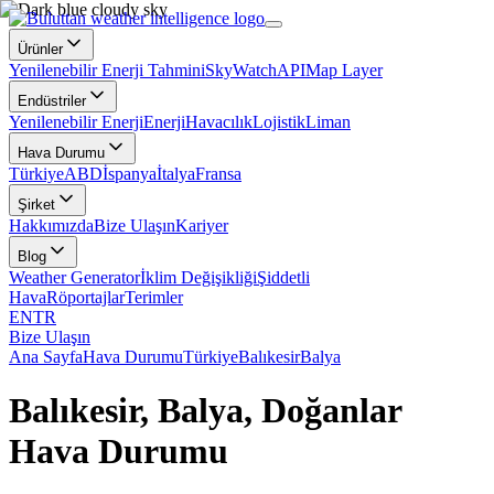
Ürünler
Yenilenebilir Enerji Tahmini
SkyWatch
API
Map Layer
Endüstriler
Yenilenebilir Enerji
Enerji
Havacılık
Lojistik
Liman
Hava Durumu
Türkiye
ABD
İspanya
İtalya
Fransa
Şirket
Hakkımızda
Bize Ulaşın
Kariyer
Blog
Weather Generator
İklim Değişikliği
Şiddetli
Hava
Röportajlar
Terimler
EN
TR
Bize Ulaşın
Ana Sayfa
Hava Durumu
Türkiye
Balıkesir
Balya
Balıkesir, Balya, Doğanlar
Hava Durumu