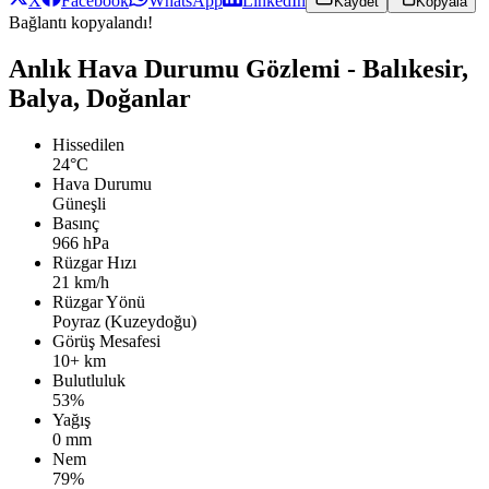
X
Facebook
WhatsApp
LinkedIn
Kaydet
Kopyala
Bağlantı kopyalandı!
Anlık Hava Durumu Gözlemi - Balıkesir,
Balya, Doğanlar
Hissedilen
24°C
Hava Durumu
Güneşli
Basınç
966 hPa
Rüzgar Hızı
21 km/h
Rüzgar Yönü
Poyraz (Kuzeydoğu)
Görüş Mesafesi
10+ km
Bulutluluk
53%
Yağış
0 mm
Nem
79%