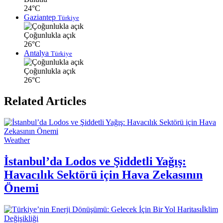
24°C
Gaziantep
Türkiye
Çoğunlukla açık
26°C
Antalya
Türkiye
Çoğunlukla açık
26°C
Related Articles
Weather
İstanbul’da Lodos ve Şiddetli Yağış:
Havacılık Sektörü için Hava Zekasının
Önemi
İklim
Değişikliği