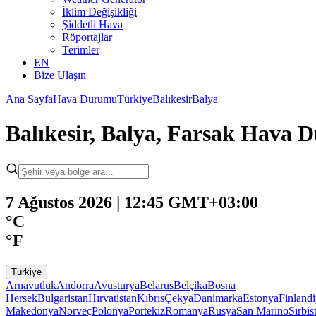
İklim Değişikliği
Şiddetli Hava
Röportajlar
Terimler
EN
Bize Ulaşın
Ana Sayfa
Hava Durumu
Türkiye
Balıkesir
Balya
Balıkesir, Balya, Farsak Hava
7 Ağustos 2026 | 12:45 GMT+03:00
°C
°F
Türkiye
Arnavutluk
Andorra
Avusturya
Belarus
Belçika
Bosna
Hersek
Bulgaristan
Hırvatistan
Kıbrıs
Çekya
Danimarka
Estonya
Finland
Makedonya
Norveç
Polonya
Portekiz
Romanya
Rusya
San Marino
Sırbis