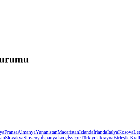
 Durumu
iya
Fransa
Almanya
Yunanistan
Macaristan
İzlanda
İrlanda
İtalya
Kosova
Le
tan
Slovakya
Slovenya
İspanya
İsveç
İsviçre
Türkiye
Ukrayna
Birleşik Krall