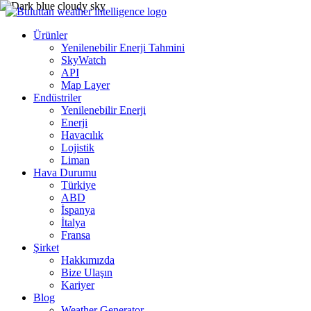
Ürünler
Yenilenebilir Enerji Tahmini
SkyWatch
API
Map Layer
Endüstriler
Yenilenebilir Enerji
Enerji
Havacılık
Lojistik
Liman
Hava Durumu
Türkiye
ABD
İspanya
İtalya
Fransa
Şirket
Hakkımızda
Bize Ulaşın
Kariyer
Blog
Weather Generator