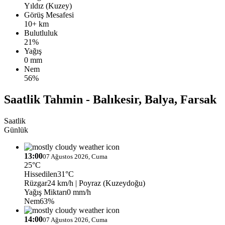
Yıldız (Kuzey)
Görüş Mesafesi
10+ km
Bulutluluk
21%
Yağış
0 mm
Nem
56%
Saatlik Tahmin - Balıkesir, Balya, Farsak
Saatlik
Günlük
13:00
07 Ağustos 2026, Cuma
25°C
Hissedilen
31°C
Rüzgar
24 km/h
| Poyraz (Kuzeydoğu)
Yağış Miktarı
0 mm/h
Nem
63%
14:00
07 Ağustos 2026, Cuma