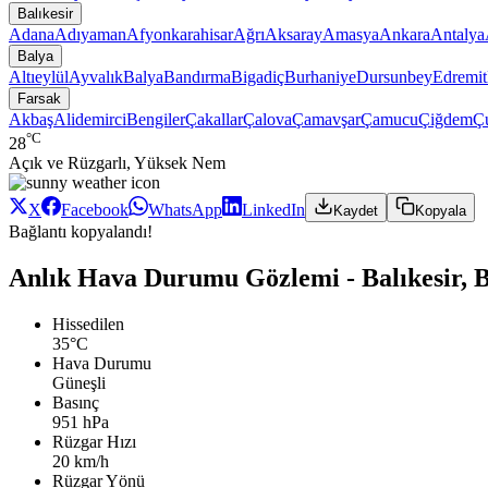
Balıkesir
Adana
Adıyaman
Afyonkarahisar
Ağrı
Aksaray
Amasya
Ankara
Antalya
Balya
Altıeylül
Ayvalık
Balya
Bandırma
Bigadiç
Burhaniye
Dursunbey
Edremit
Farsak
Akbaş
Alidemirci
Bengiler
Çakallar
Çalova
Çamavşar
Çamucu
Çiğdem
Ç
°C
28
Açık ve Rüzgarlı, Yüksek Nem
X
Facebook
WhatsApp
LinkedIn
Kaydet
Kopyala
Bağlantı kopyalandı!
Anlık Hava Durumu Gözlemi - Balıkesir, B
Hissedilen
35°C
Hava Durumu
Güneşli
Basınç
951 hPa
Rüzgar Hızı
20 km/h
Rüzgar Yönü