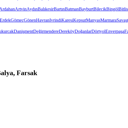
Ardahan
Artvin
Aydın
Balıkesir
Bartın
Batman
Bayburt
Bilecik
Bingöl
Bitlis
Erdek
Gömeç
Gönen
Havran
Ivrindi
Karesi
Kepsut
Manyas
Marmara
Savaş
ukurcak
Danişment
Değirmendere
Dereköy
Doğanlar
Dörtyol
Enverpaşa
F
alya, Farsak