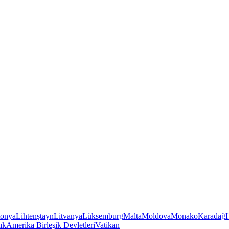
tonya
Lihtenştayn
Litvanya
Lüksemburg
Malta
Moldova
Monako
Karadağ
ık
Amerika Birleşik Devletleri
Vatikan