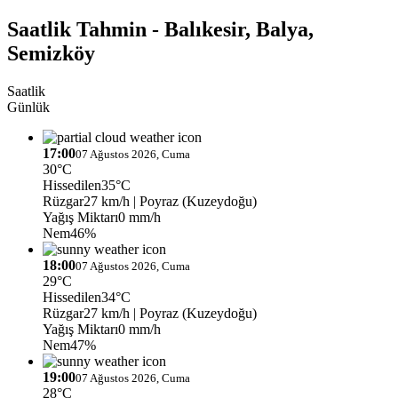
Saatlik Tahmin - Balıkesir, Balya,
Semizköy
Saatlik
Günlük
17:00
07 Ağustos 2026, Cuma
30°C
Hissedilen
35°C
Rüzgar
27 km/h
| Poyraz (Kuzeydoğu)
Yağış Miktarı
0 mm/h
Nem
46%
18:00
07 Ağustos 2026, Cuma
29°C
Hissedilen
34°C
Rüzgar
27 km/h
| Poyraz (Kuzeydoğu)
Yağış Miktarı
0 mm/h
Nem
47%
19:00
07 Ağustos 2026, Cuma
28°C