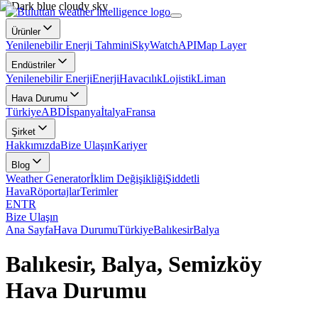
Ürünler
Yenilenebilir Enerji Tahmini
SkyWatch
API
Map Layer
Endüstriler
Yenilenebilir Enerji
Enerji
Havacılık
Lojistik
Liman
Hava Durumu
Türkiye
ABD
İspanya
İtalya
Fransa
Şirket
Hakkımızda
Bize Ulaşın
Kariyer
Blog
Weather Generator
İklim Değişikliği
Şiddetli
Hava
Röportajlar
Terimler
EN
TR
Bize Ulaşın
Ana Sayfa
Hava Durumu
Türkiye
Balıkesir
Balya
Balıkesir, Balya, Semizköy
Hava Durumu