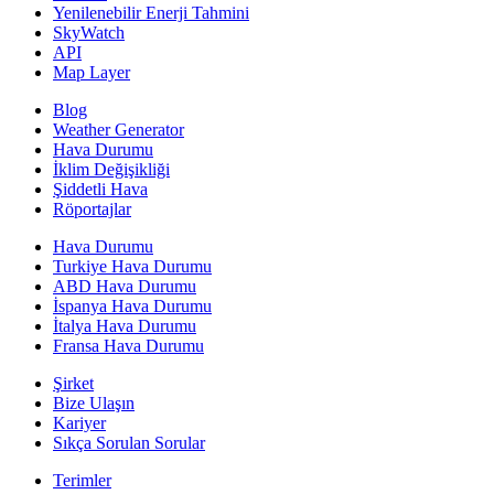
Yenilenebilir Enerji Tahmini
SkyWatch
API
Map Layer
Blog
Weather Generator
Hava Durumu
İklim Değişikliği
Şiddetli Hava
Röportajlar
Hava Durumu
Turkiye Hava Durumu
ABD Hava Durumu
İspanya Hava Durumu
İtalya Hava Durumu
Fransa Hava Durumu
Şirket
Bize Ulaşın
Kariyer
Sıkça Sorulan Sorular
Terimler