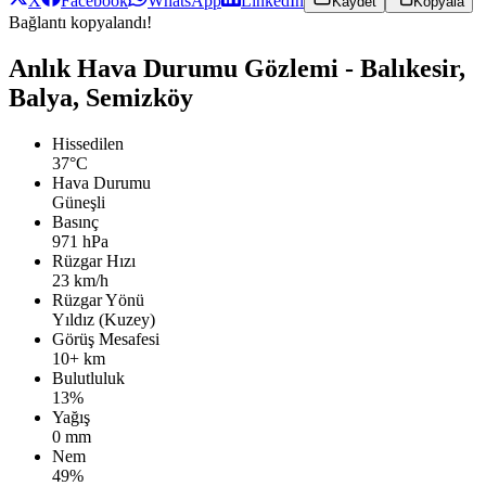
X
Facebook
WhatsApp
LinkedIn
Kaydet
Kopyala
Bağlantı kopyalandı!
Anlık Hava Durumu Gözlemi - Balıkesir,
Balya, Semizköy
Hissedilen
37°C
Hava Durumu
Güneşli
Basınç
971 hPa
Rüzgar Hızı
23 km/h
Rüzgar Yönü
Yıldız (Kuzey)
Görüş Mesafesi
10+ km
Bulutluluk
13%
Yağış
0 mm
Nem
49%