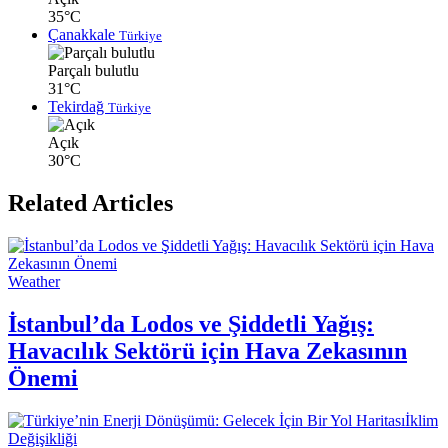
35°C
Çanakkale
Türkiye
Parçalı bulutlu
31°C
Tekirdağ
Türkiye
Açık
30°C
Related Articles
Weather
İstanbul’da Lodos ve Şiddetli Yağış:
Havacılık Sektörü için Hava Zekasının
Önemi
İklim
Değişikliği