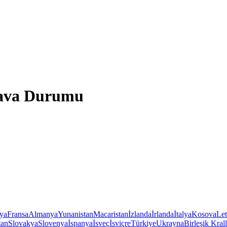
 Hava Durumu
iya
Fransa
Almanya
Yunanistan
Macaristan
İzlanda
İrlanda
İtalya
Kosova
Le
tan
Slovakya
Slovenya
İspanya
İsveç
İsviçre
Türkiye
Ukrayna
Birleşik Krall