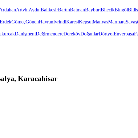
Ardahan
Artvin
Aydın
Balıkesir
Bartın
Batman
Bayburt
Bilecik
Bingöl
Bitlis
Erdek
Gömeç
Gönen
Havran
Ivrindi
Karesi
Kepsut
Manyas
Marmara
Savaş
ukurcak
Danişment
Değirmendere
Dereköy
Doğanlar
Dörtyol
Enverpaşa
F
alya, Karacahisar