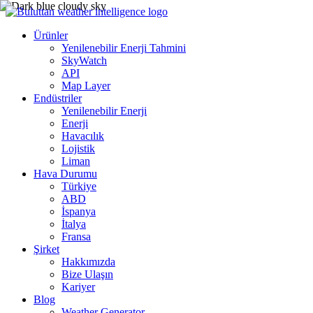
Ürünler
Yenilenebilir Enerji Tahmini
SkyWatch
API
Map Layer
Endüstriler
Yenilenebilir Enerji
Enerji
Havacılık
Lojistik
Liman
Hava Durumu
Türkiye
ABD
İspanya
İtalya
Fransa
Şirket
Hakkımızda
Bize Ulaşın
Kariyer
Blog
Weather Generator