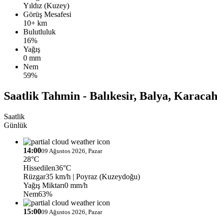
Yıldız (Kuzey)
Görüş Mesafesi
10+ km
Bulutluluk
16%
Yağış
0 mm
Nem
59%
Saatlik Tahmin - Balıkesir, Balya, Karacah
Saatlik
Günlük
14:00
09 Ağustos 2026, Pazar
28°C
Hissedilen
36°C
Rüzgar
35 km/h
| Poyraz (Kuzeydoğu)
Yağış Miktarı
0 mm/h
Nem
63%
15:00
09 Ağustos 2026, Pazar