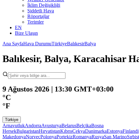
İklim Değişikliği
Şiddetli Hava
Röportajlar
Terimler
EN
Bize Ulaşın
Ana Sayfa
Hava Durumu
Türkiye
Balıkesir
Balya
Balıkesir, Balya, Karacahisar
9 Ağustos 2026 | 13:30 GMT+03:00
°C
°F
Türkiye
Arnavutluk
Andorra
Avusturya
Belarus
Belçika
Bosna
Hersek
Bulgaristan
Hırvatistan
Kıbrıs
Çekya
Danimarka
Estonya
Finland
Makedonya
Norveç
Polonya
Portekiz
Romanya
Rusya
San Marino
Sırbis