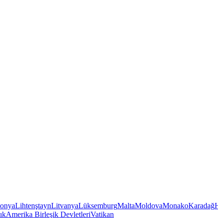
tonya
Lihtenştayn
Litvanya
Lüksemburg
Malta
Moldova
Monako
Karadağ
ık
Amerika Birleşik Devletleri
Vatikan