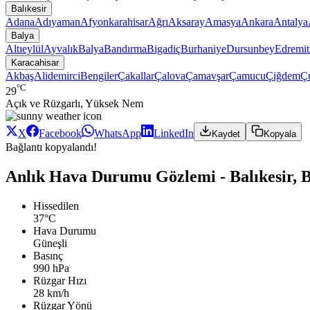
Balıkesir
Adana
Adıyaman
Afyonkarahisar
Ağrı
Aksaray
Amasya
Ankara
Antalya
Balya
Altıeylül
Ayvalık
Balya
Bandırma
Bigadiç
Burhaniye
Dursunbey
Edremit
Karacahisar
Akbaş
Alidemirci
Bengiler
Çakallar
Çalova
Çamavşar
Çamucu
Çiğdem
Ç
°C
29
Açık ve Rüzgarlı, Yüksek Nem
X
Facebook
WhatsApp
LinkedIn
Kaydet
Kopyala
Bağlantı kopyalandı!
Anlık Hava Durumu Gözlemi - Balıkesir, B
Hissedilen
37°C
Hava Durumu
Güneşli
Basınç
990 hPa
Rüzgar Hızı
28 km/h
Rüzgar Yönü