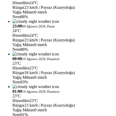
Hissedilen
24°C
Rüzgar
23 km/h
| Poyraz (Kuzeydoğu)
Yağış Miktarı
0 mm/h
Nem
88%
23:00
09 Ağustos 2026, Pazar
24°C
Hissedilen
24°C
Rüzgar
23 km/h
| Poyraz (Kuzeydoğu)
Yağış Miktarı
0 mm/h
Nem
88%
00:00
10 Ağustos 2026, Pazartesi
23°C
Hissedilen
23°C
Rüzgar
18 km/h
| Poyraz (Kuzeydoğu)
Yağış Miktarı
0 mm/h
Nem
93%
01:00
10 Ağustos 2026, Pazartesi
23°C
Hissedilen
23°C
Rüzgar
23 km/h
| Poyraz (Kuzeydoğu)
Yağış Miktarı
0 mm/h
Nem
91%