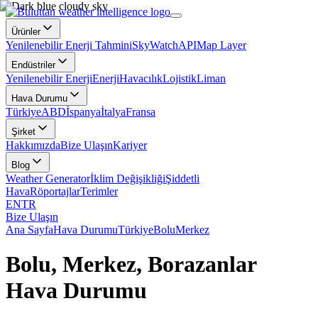
Ürünler
Yenilenebilir Enerji Tahmini
SkyWatch
API
Map Layer
Endüstriler
Yenilenebilir Enerji
Enerji
Havacılık
Lojistik
Liman
Hava Durumu
Türkiye
ABD
İspanya
İtalya
Fransa
Şirket
Hakkımızda
Bize Ulaşın
Kariyer
Blog
Weather Generator
İklim Değişikliği
Şiddetli
Hava
Röportajlar
Terimler
EN
TR
Bize Ulaşın
Ana Sayfa
Hava Durumu
Türkiye
Bolu
Merkez
Bolu, Merkez, Borazanlar
Hava Durumu