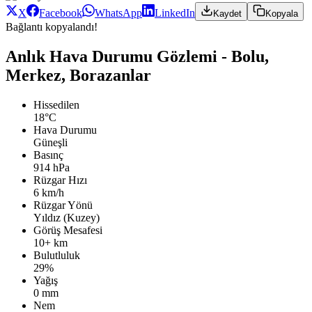
X
Facebook
WhatsApp
LinkedIn
Kaydet
Kopyala
Bağlantı kopyalandı!
Anlık Hava Durumu Gözlemi - Bolu,
Merkez, Borazanlar
Hissedilen
18°C
Hava Durumu
Güneşli
Basınç
914 hPa
Rüzgar Hızı
6 km/h
Rüzgar Yönü
Yıldız (Kuzey)
Görüş Mesafesi
10+ km
Bulutluluk
29%
Yağış
0 mm
Nem