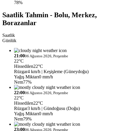
78%
Saatlik Tahmin - Bolu, Merkez,
Borazanlar
Saatlik
Günlük
21:00
06 Ağustos 2026, Perşembe
22°C
Hissedilen
22°C
Rüzgar
4 km/h
| Keşişleme (Güneydoğu)
Yağış Miktarı
0 mm/h
Nem
77%
22:00
06 Ağustos 2026, Perşembe
22°C
Hissedilen
22°C
Rüzgar
3 km/h
| Gündoğusu (Doğu)
Yağış Miktarı
0 mm/h
Nem
79%
23:00
06 Ağustos 2026, Perşembe