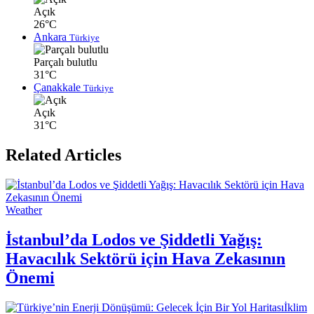
Açık
26°C
Ankara
Türkiye
Parçalı bulutlu
31°C
Çanakkale
Türkiye
Açık
31°C
Related Articles
Weather
İstanbul’da Lodos ve Şiddetli Yağış:
Havacılık Sektörü için Hava Zekasının
Önemi
İklim