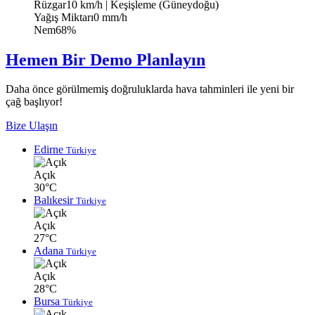
Rüzgar
10 km/h
| Keşişleme (Güneydoğu)
Yağış Miktarı
0 mm/h
Nem
68%
Hemen Bir Demo Planlayın
Daha önce görülmemiş doğruluklarda hava tahminleri ile yeni bir
çağ başlıyor!
Bize Ulaşın
Edirne
Türkiye
Açık
30°C
Balıkesir
Türkiye
Açık
27°C
Adana
Türkiye
Açık
28°C
Bursa
Türkiye