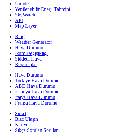
Ürünler
Yenilenebilir Enerji Tahmini
SkyWatch
API
Map Layer
Blog
Weather Generator
Hava Durumu
İklim Değişikliği
Şiddetli Hava
Röportajlar
Hava Durumu
Turkiye Hava Durumu
ABD Hava Durumu
İspanya Hava Durumu
İtalya Hava Durumu
Fransa Hava Durumu
Şirket
Bize Ulaşın
Kariyer
Sıkça Sorulan Sorular