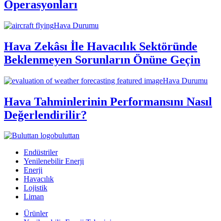
Operasyonları
Hava Durumu
Hava Zekâsı İle Havacılık Sektöründe
Beklenmeyen Sorunların Önüne Geçin
Hava Durumu
Hava Tahminlerinin Performansını Nasıl
Değerlendirilir?
buluttan
Endüstriler
Yenilenebilir Enerji
Enerji
Havacılık
Lojistik
Liman
Ürünler