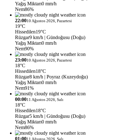
Yağış Miktarı
0 mm/h
Nem
86%
22:00
10 Ağustos 2026, Pazartesi
19°C
Hissedilen
19°C
Rüzgar
9 km/h
| Gündoğusu (Doğu)
Yağış Miktarı
0 mm/h
Nem
90%
23:00
10 Ağustos 2026, Pazartesi
18°C
Hissedilen
18°C
Rüzgar
8 km/h
| Poyraz (Kuzeydoğu)
Yağış Miktarı
0 mm/h
Nem
91%
00:00
11 Ağustos 2026, Salı
18°C
Hissedilen
18°C
Rüzgar
5 km/h
| Gündoğusu (Doğu)
Yağış Miktarı
0 mm/h
Nem
86%
01:00
11 Ağustos 2026, Salı