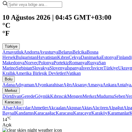
10 Ağustos 2026 | 04:45 GMT+03:00
°C
°F
Türkiye
Arnavutluk
Andorra
Avusturya
Belarus
Belçika
Bosna
Hersek
Bulgaristan
Hırvatistan
Kıbrıs
Çekya
Danimarka
Estonya
Finland
Makedonya
Norveç
Polonya
Portekiz
Romanya
Rusya
San
Marino
Sırbistan
Slovakya
Slovenya
İspanya
İsveç
İsviçre
Türkiye
Ukray
Krallık
Amerika Birleşik Devletleri
Vatikan
Bolu
Adana
Adıyaman
Afyonkarahisar
Ağrı
Aksaray
Amasya
Ankara
Antalya
Merkez
Dörtdivan
Gerede
Göynük
Kıbrıscık
Mengen
Merkez
Mudurnu
Seben
Yen
Karacasu
Afşar
Ağaççılar
Ahmetler
Akçaalan
Akpınar
Aktaş
Alıçören
Alpağut
Alpa
Baysal
Kandamış
Karacaağaç
Karacasu
Karaçayır
Karaköy
Karamanlar
K
°C
14
Açık