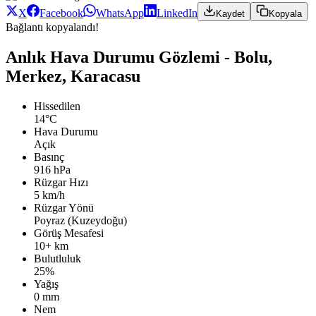
X
Facebook
WhatsApp
LinkedIn
Kaydet
Kopyala
Bağlantı kopyalandı!
Anlık Hava Durumu Gözlemi - Bolu,
Merkez, Karacasu
Hissedilen
14°C
Hava Durumu
Açık
Basınç
916 hPa
Rüzgar Hızı
5 km/h
Rüzgar Yönü
Poyraz (Kuzeydoğu)
Görüş Mesafesi
10+ km
Bulutluluk
25%
Yağış
0 mm
Nem