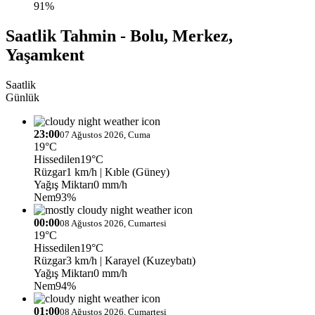
91%
Saatlik Tahmin - Bolu, Merkez,
Yaşamkent
Saatlik
Günlük
23:00
07 Ağustos 2026, Cuma
19°C
Hissedilen
19°C
Rüzgar
1 km/h
| Kıble (Güney)
Yağış Miktarı
0 mm/h
Nem
93%
00:00
08 Ağustos 2026, Cumartesi
19°C
Hissedilen
19°C
Rüzgar
3 km/h
| Karayel (Kuzeybatı)
Yağış Miktarı
0 mm/h
Nem
94%
01:00
08 Ağustos 2026, Cumartesi