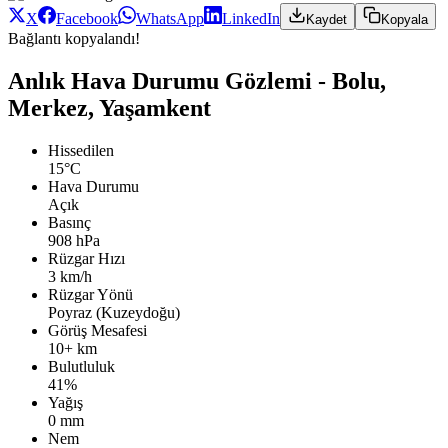
X
Facebook
WhatsApp
LinkedIn
Kaydet
Kopyala
Bağlantı kopyalandı!
Anlık Hava Durumu Gözlemi - Bolu,
Merkez, Yaşamkent
Hissedilen
15°C
Hava Durumu
Açık
Basınç
908 hPa
Rüzgar Hızı
3 km/h
Rüzgar Yönü
Poyraz (Kuzeydoğu)
Görüş Mesafesi
10+ km
Bulutluluk
41%
Yağış
0 mm
Nem