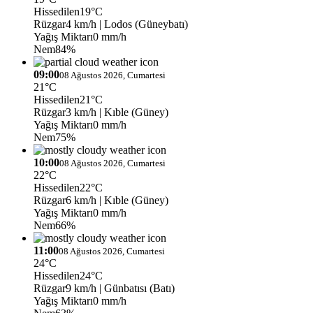
Hissedilen
19°C
Rüzgar
4 km/h
| Lodos (Güneybatı)
Yağış Miktarı
0 mm/h
Nem
84%
09:00
08 Ağustos 2026, Cumartesi
21°C
Hissedilen
21°C
Rüzgar
3 km/h
| Kıble (Güney)
Yağış Miktarı
0 mm/h
Nem
75%
10:00
08 Ağustos 2026, Cumartesi
22°C
Hissedilen
22°C
Rüzgar
6 km/h
| Kıble (Güney)
Yağış Miktarı
0 mm/h
Nem
66%
11:00
08 Ağustos 2026, Cumartesi
24°C
Hissedilen
24°C
Rüzgar
9 km/h
| Günbatısı (Batı)
Yağış Miktarı
0 mm/h