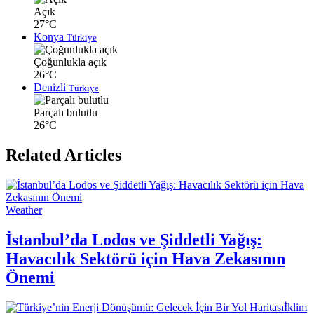
Açık
27°C
Konya
Türkiye
Çoğunlukla açık
26°C
Denizli
Türkiye
Parçalı bulutlu
26°C
Related Articles
Weather
İstanbul’da Lodos ve Şiddetli Yağış:
Havacılık Sektörü için Hava Zekasının
Önemi
İklim