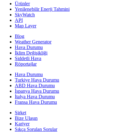
Ürünler
Yenilenebilir Enerji Tahmini
SkyWatch
API
Map Layer
Blog
Weather Generator
Hava Durumu
İklim Değişikliği
Şiddetli Hava
Röportajlar
Hava Durumu
Turkiye Hava Durumu
ABD Hava Durumu
İspanya Hava Durumu
İtalya Hava Durumu
Fransa Hava Durumu
Şirket
Bize Ulaşın
Kariyer
Sıkça Sorulan Sorular