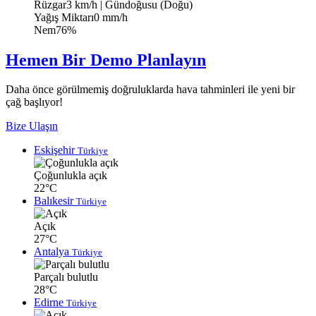
Rüzgar
3 km/h
| Gündoğusu (Doğu)
Yağış Miktarı
0 mm/h
Nem
76%
Hemen Bir Demo Planlayın
Daha önce görülmemiş doğruluklarda hava tahminleri ile yeni bir
çağ başlıyor!
Bize Ulaşın
Eskişehir
Türkiye
Çoğunlukla açık
22°C
Balıkesir
Türkiye
Açık
27°C
Antalya
Türkiye
Parçalı bulutlu
28°C
Edirne
Türkiye