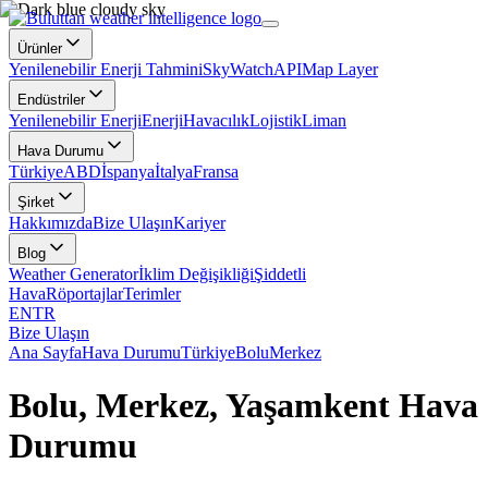
Ürünler
Yenilenebilir Enerji Tahmini
SkyWatch
API
Map Layer
Endüstriler
Yenilenebilir Enerji
Enerji
Havacılık
Lojistik
Liman
Hava Durumu
Türkiye
ABD
İspanya
İtalya
Fransa
Şirket
Hakkımızda
Bize Ulaşın
Kariyer
Blog
Weather Generator
İklim Değişikliği
Şiddetli
Hava
Röportajlar
Terimler
EN
TR
Bize Ulaşın
Ana Sayfa
Hava Durumu
Türkiye
Bolu
Merkez
Bolu, Merkez, Yaşamkent Hava
Durumu