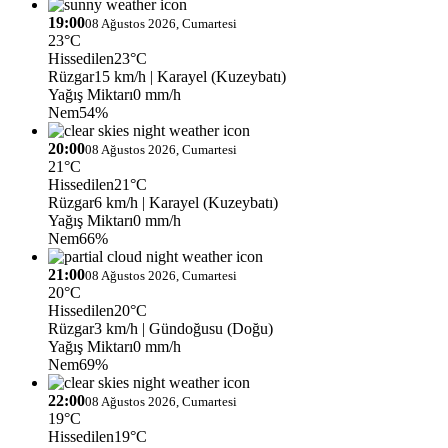
19:00
08 Ağustos 2026, Cumartesi
23°C
Hissedilen
23°C
Rüzgar
15 km/h
| Karayel (Kuzeybatı)
Yağış Miktarı
0 mm/h
Nem
54%
20:00
08 Ağustos 2026, Cumartesi
21°C
Hissedilen
21°C
Rüzgar
6 km/h
| Karayel (Kuzeybatı)
Yağış Miktarı
0 mm/h
Nem
66%
21:00
08 Ağustos 2026, Cumartesi
20°C
Hissedilen
20°C
Rüzgar
3 km/h
| Gündoğusu (Doğu)
Yağış Miktarı
0 mm/h
Nem
69%
22:00
08 Ağustos 2026, Cumartesi
19°C
Hissedilen
19°C