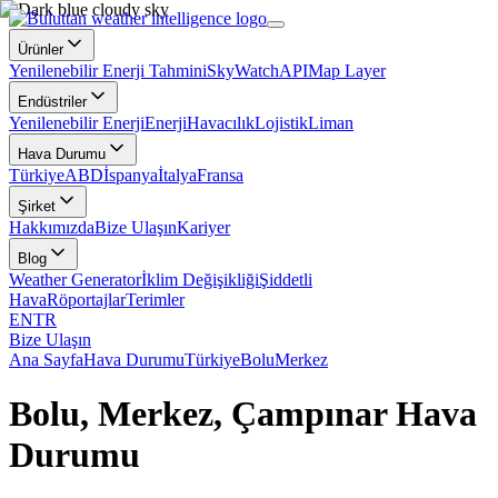
Ürünler
Yenilenebilir Enerji Tahmini
SkyWatch
API
Map Layer
Endüstriler
Yenilenebilir Enerji
Enerji
Havacılık
Lojistik
Liman
Hava Durumu
Türkiye
ABD
İspanya
İtalya
Fransa
Şirket
Hakkımızda
Bize Ulaşın
Kariyer
Blog
Weather Generator
İklim Değişikliği
Şiddetli
Hava
Röportajlar
Terimler
EN
TR
Bize Ulaşın
Ana Sayfa
Hava Durumu
Türkiye
Bolu
Merkez
Bolu, Merkez, Çampınar Hava
Durumu