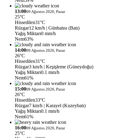
Nem
59%
13:00
09 Ağustos 2026, Pazar
25°C
Hissedilen
31°C
Rüzgar
12 km/h
| Günbatısı (Batı)
Yağış Miktarı
0 mm/h
Nem
63%
14:00
09 Ağustos 2026, Pazar
26°C
Hissedilen
31°C
Rüzgar
3 km/h
| Keşişleme (Güneydoğu)
Yağış Miktarı
0.1 mm/h
Nem
61%
15:00
09 Ağustos 2026, Pazar
26°C
Hissedilen
33°C
Rüzgar
7 km/h
| Karayel (Kuzeybatı)
Yağış Miktarı
0.1 mm/h
Nem
61%
16:00
09 Ağustos 2026, Pazar
25°C