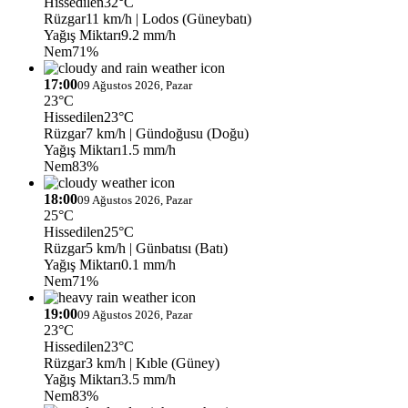
Hissedilen
32°C
Rüzgar
11 km/h
| Lodos (Güneybatı)
Yağış Miktarı
9.2 mm/h
Nem
71%
17:00
09 Ağustos 2026, Pazar
23°C
Hissedilen
23°C
Rüzgar
7 km/h
| Gündoğusu (Doğu)
Yağış Miktarı
1.5 mm/h
Nem
83%
18:00
09 Ağustos 2026, Pazar
25°C
Hissedilen
25°C
Rüzgar
5 km/h
| Günbatısı (Batı)
Yağış Miktarı
0.1 mm/h
Nem
71%
19:00
09 Ağustos 2026, Pazar
23°C
Hissedilen
23°C
Rüzgar
3 km/h
| Kıble (Güney)
Yağış Miktarı
3.5 mm/h
Nem
83%