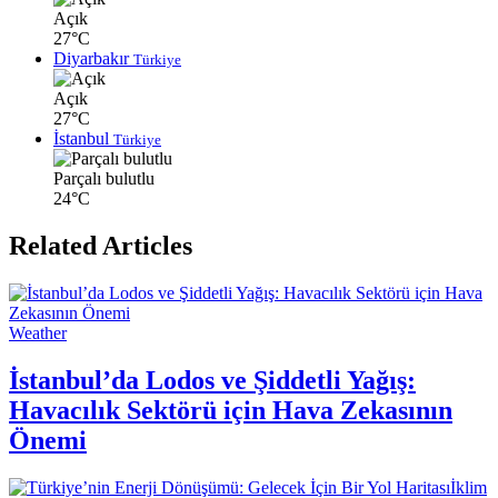
Açık
27°C
Diyarbakır
Türkiye
Açık
27°C
İstanbul
Türkiye
Parçalı bulutlu
24°C
Related Articles
Weather
İstanbul’da Lodos ve Şiddetli Yağış:
Havacılık Sektörü için Hava Zekasının
Önemi
İklim