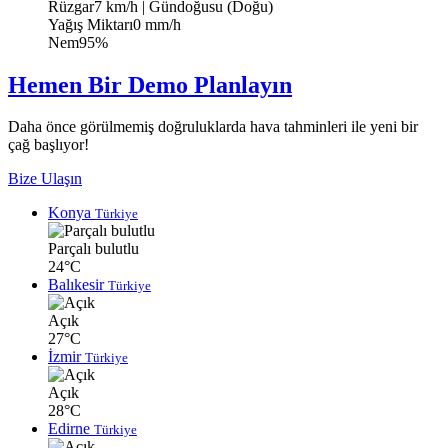
Rüzgar
7 km/h
| Gündoğusu (Doğu)
Yağış Miktarı
0 mm/h
Nem
95%
Hemen Bir Demo Planlayın
Daha önce görülmemiş doğruluklarda hava tahminleri ile yeni bir
çağ başlıyor!
Bize Ulaşın
Konya
Türkiye
Parçalı bulutlu
24°C
Balıkesir
Türkiye
Açık
27°C
İzmir
Türkiye
Açık
28°C
Edirne
Türkiye