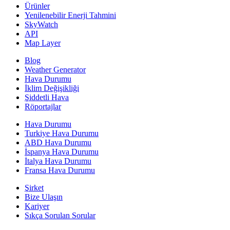
Ürünler
Yenilenebilir Enerji Tahmini
SkyWatch
API
Map Layer
Blog
Weather Generator
Hava Durumu
İklim Değişikliği
Şiddetli Hava
Röportajlar
Hava Durumu
Turkiye Hava Durumu
ABD Hava Durumu
İspanya Hava Durumu
İtalya Hava Durumu
Fransa Hava Durumu
Şirket
Bize Ulaşın
Kariyer
Sıkça Sorulan Sorular