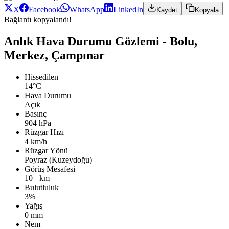
X
Facebook
WhatsApp
LinkedIn
Kaydet
Kopyala
Bağlantı kopyalandı!
Anlık Hava Durumu Gözlemi - Bolu,
Merkez, Çampınar
Hissedilen
14°C
Hava Durumu
Açık
Basınç
904 hPa
Rüzgar Hızı
4 km/h
Rüzgar Yönü
Poyraz (Kuzeydoğu)
Görüş Mesafesi
10+ km
Bulutluluk
3%
Yağış
0 mm
Nem