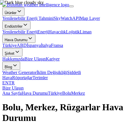
Ürünler
Yenilenebilir Enerji Tahmini
SkyWatch
API
Map Layer
Endüstriler
Yenilenebilir Enerji
Enerji
Havacılık
Lojistik
Liman
Hava Durumu
Türkiye
ABD
İspanya
İtalya
Fransa
Şirket
Hakkımızda
Bize Ulaşın
Kariyer
Blog
Weather Generator
İklim Değişikliği
Şiddetli
Hava
Röportajlar
Terimler
EN
TR
Bize Ulaşın
Ana Sayfa
Hava Durumu
Türkiye
Bolu
Merkez
Bolu, Merkez, Rüzgarlar Hava
Durumu