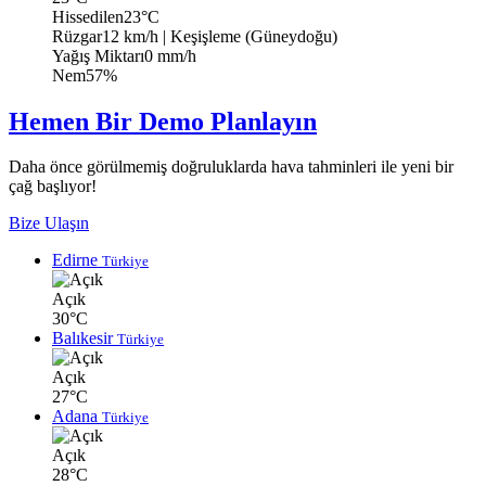
Hissedilen
23°C
Rüzgar
12 km/h
| Keşişleme (Güneydoğu)
Yağış Miktarı
0 mm/h
Nem
57%
Hemen Bir Demo Planlayın
Daha önce görülmemiş doğruluklarda hava tahminleri ile yeni bir
çağ başlıyor!
Bize Ulaşın
Edirne
Türkiye
Açık
30°C
Balıkesir
Türkiye
Açık
27°C
Adana
Türkiye
Açık
28°C