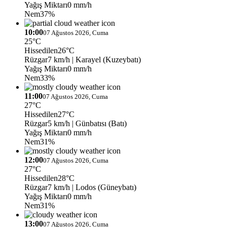
Yağış Miktarı
0 mm/h
Nem
37%
10:00
07 Ağustos 2026, Cuma
25°C
Hissedilen
26°C
Rüzgar
7 km/h
| Karayel (Kuzeybatı)
Yağış Miktarı
0 mm/h
Nem
33%
11:00
07 Ağustos 2026, Cuma
27°C
Hissedilen
27°C
Rüzgar
5 km/h
| Günbatısı (Batı)
Yağış Miktarı
0 mm/h
Nem
31%
12:00
07 Ağustos 2026, Cuma
27°C
Hissedilen
28°C
Rüzgar
7 km/h
| Lodos (Güneybatı)
Yağış Miktarı
0 mm/h
Nem
31%
13:00
07 Ağustos 2026, Cuma