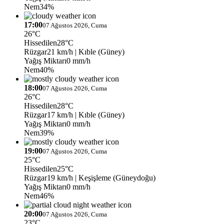
Nem
34%
17:00
07 Ağustos 2026, Cuma
26°C
Hissedilen
28°C
Rüzgar
21 km/h
| Kıble (Güney)
Yağış Miktarı
0 mm/h
Nem
40%
18:00
07 Ağustos 2026, Cuma
26°C
Hissedilen
28°C
Rüzgar
17 km/h
| Kıble (Güney)
Yağış Miktarı
0 mm/h
Nem
39%
19:00
07 Ağustos 2026, Cuma
25°C
Hissedilen
25°C
Rüzgar
19 km/h
| Keşişleme (Güneydoğu)
Yağış Miktarı
0 mm/h
Nem
46%
20:00
07 Ağustos 2026, Cuma
23°C