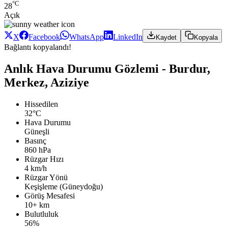
°C
28
Açık
X
Facebook
WhatsApp
LinkedIn
Kaydet
Kopyala
Bağlantı kopyalandı!
Anlık Hava Durumu Gözlemi - Burdur,
Merkez, Aziziye
Hissedilen
32°C
Hava Durumu
Güneşli
Basınç
860 hPa
Rüzgar Hızı
4 km/h
Rüzgar Yönü
Keşişleme (Güneydoğu)
Görüş Mesafesi
10+ km
Bulutluluk
56%