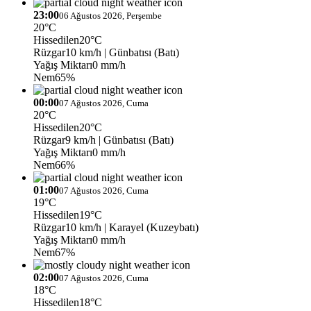
23:00
06 Ağustos 2026, Perşembe
20°C
Hissedilen
20°C
Rüzgar
10 km/h
| Günbatısı (Batı)
Yağış Miktarı
0 mm/h
Nem
65%
00:00
07 Ağustos 2026, Cuma
20°C
Hissedilen
20°C
Rüzgar
9 km/h
| Günbatısı (Batı)
Yağış Miktarı
0 mm/h
Nem
66%
01:00
07 Ağustos 2026, Cuma
19°C
Hissedilen
19°C
Rüzgar
10 km/h
| Karayel (Kuzeybatı)
Yağış Miktarı
0 mm/h
Nem
67%
02:00
07 Ağustos 2026, Cuma
18°C
Hissedilen
18°C