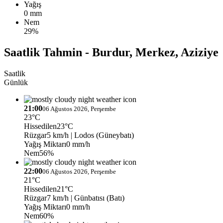
Yağış
0 mm
Nem
29%
Saatlik Tahmin - Burdur, Merkez, Aziziye
Saatlik
Günlük
21:00
06 Ağustos 2026, Perşembe
23°C
Hissedilen
23°C
Rüzgar
5 km/h
| Lodos (Güneybatı)
Yağış Miktarı
0 mm/h
Nem
56%
22:00
06 Ağustos 2026, Perşembe
21°C
Hissedilen
21°C
Rüzgar
7 km/h
| Günbatısı (Batı)
Yağış Miktarı
0 mm/h
Nem
60%