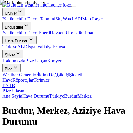
Ürünler
Yenilenebilir Enerji Tahmini
SkyWatch
API
Map Layer
Endüstriler
Yenilenebilir Enerji
Enerji
Havacılık
Lojistik
Liman
Hava Durumu
Türkiye
ABD
İspanya
İtalya
Fransa
Şirket
Hakkımızda
Bize Ulaşın
Kariyer
Blog
Weather Generator
İklim Değişikliği
Şiddetli
Hava
Röportajlar
Terimler
EN
TR
Bize Ulaşın
Ana Sayfa
Hava Durumu
Türkiye
Burdur
Merkez
Burdur, Merkez, Aziziye Hava
Durumu