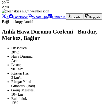
°C
20
Açık
X
Facebook
WhatsApp
LinkedIn
Kaydet
Kopyala
Bağlantı kopyalandı!
Anlık Hava Durumu Gözlemi - Burdur,
Merkez, Bağlar
Hissedilen
20°C
Hava Durumu
Açık
Basınç
901 hPa
Rüzgar Hızı
3 km/h
Rüzgar Yönü
Günbatısı (Batı)
Görüş Mesafesi
10+ km
Bulutluluk
13%