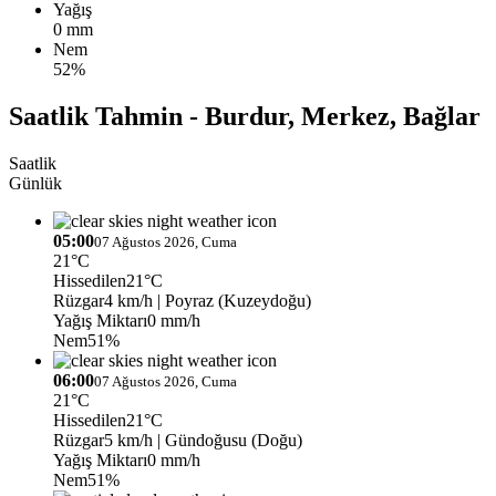
Yağış
0 mm
Nem
52%
Saatlik Tahmin - Burdur, Merkez, Bağlar
Saatlik
Günlük
05:00
07 Ağustos 2026, Cuma
21°C
Hissedilen
21°C
Rüzgar
4 km/h
| Poyraz (Kuzeydoğu)
Yağış Miktarı
0 mm/h
Nem
51%
06:00
07 Ağustos 2026, Cuma
21°C
Hissedilen
21°C
Rüzgar
5 km/h
| Gündoğusu (Doğu)
Yağış Miktarı
0 mm/h
Nem
51%