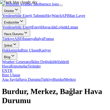
Ürünler
Yenilenebilir Enerji Tahmini
SkyWatch
API
Map Layer
Endüstriler
Yenilenebilir Enerji
Enerji
Havacılık
Lojistik
Liman
Hava Durumu
Türkiye
ABD
İspanya
İtalya
Fransa
Şirket
Hakkımızda
Bize Ulaşın
Kariyer
Blog
Weather Generator
İklim Değişikliği
Şiddetli
Hava
Röportajlar
Terimler
EN
TR
Bize Ulaşın
Ana Sayfa
Hava Durumu
Türkiye
Burdur
Merkez
Burdur, Merkez, Bağlar Hava
Durumu