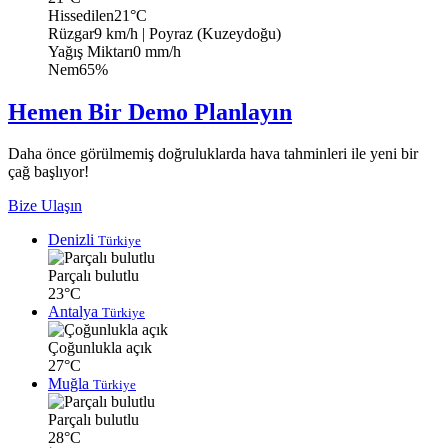
Hissedilen
21°C
Rüzgar
9 km/h
| Poyraz (Kuzeydoğu)
Yağış Miktarı
0 mm/h
Nem
65%
Hemen Bir Demo Planlayın
Daha önce görülmemiş doğruluklarda hava tahminleri ile yeni bir
çağ başlıyor!
Bize Ulaşın
Denizli
Türkiye
Parçalı bulutlu
23°C
Antalya
Türkiye
Çoğunlukla açık
27°C
Muğla
Türkiye
Parçalı bulutlu
28°C