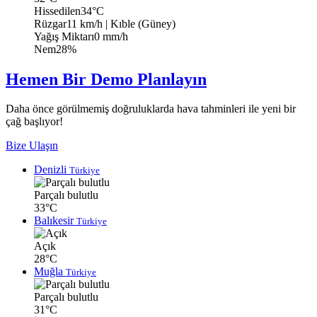
Hissedilen
34°C
Rüzgar
11 km/h
| Kıble (Güney)
Yağış Miktarı
0 mm/h
Nem
28%
Hemen Bir Demo Planlayın
Daha önce görülmemiş doğruluklarda hava tahminleri ile yeni bir
çağ başlıyor!
Bize Ulaşın
Denizli
Türkiye
Parçalı bulutlu
33°C
Balıkesir
Türkiye
Açık
28°C
Muğla
Türkiye
Parçalı bulutlu
31°C