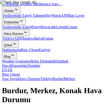
Ürünler
Yenilenebilir Enerji Tahmini
SkyWatch
API
Map Layer
Endüstriler
Yenilenebilir Enerji
Enerji
Havacılık
Lojistik
Liman
Hava Durumu
Türkiye
ABD
İspanya
İtalya
Fransa
Şirket
Hakkımızda
Bize Ulaşın
Kariyer
Blog
Weather Generator
İklim Değişikliği
Şiddetli
Hava
Röportajlar
Terimler
EN
TR
Bize Ulaşın
Ana Sayfa
Hava Durumu
Türkiye
Burdur
Merkez
Burdur, Merkez, Konak Hava
Durumu