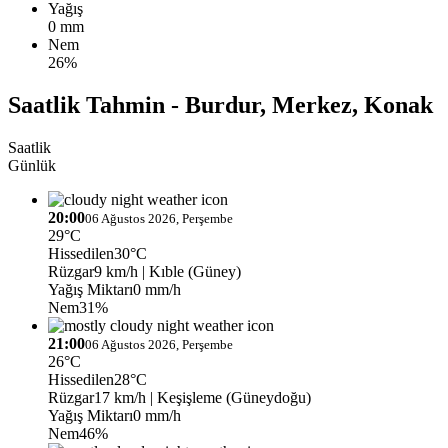
Yağış
0 mm
Nem
26%
Saatlik Tahmin - Burdur, Merkez, Konak
Saatlik
Günlük
20:00
06 Ağustos 2026, Perşembe
29°C
Hissedilen
30°C
Rüzgar
9 km/h
| Kıble (Güney)
Yağış Miktarı
0 mm/h
Nem
31%
21:00
06 Ağustos 2026, Perşembe
26°C
Hissedilen
28°C
Rüzgar
17 km/h
| Keşişleme (Güneydoğu)
Yağış Miktarı
0 mm/h
Nem
46%