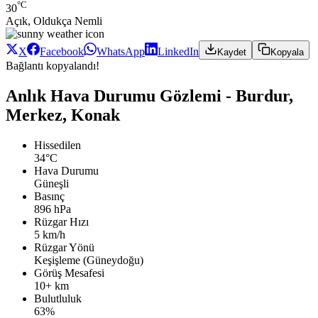
°C
30
Açık, Oldukça Nemli
X
Facebook
WhatsApp
LinkedIn
Kaydet
Kopyala
Bağlantı kopyalandı!
Anlık Hava Durumu Gözlemi - Burdur,
Merkez, Konak
Hissedilen
34°C
Hava Durumu
Güneşli
Basınç
896 hPa
Rüzgar Hızı
5 km/h
Rüzgar Yönü
Keşişleme (Güneydoğu)
Görüş Mesafesi
10+ km
Bulutluluk
63%