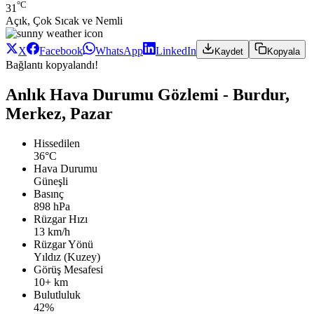
°C
31
Açık, Çok Sıcak ve Nemli
X
Facebook
WhatsApp
LinkedIn
Kaydet
Kopyala
Bağlantı kopyalandı!
Anlık Hava Durumu Gözlemi - Burdur,
Merkez, Pazar
Hissedilen
36°C
Hava Durumu
Güneşli
Basınç
898 hPa
Rüzgar Hızı
13 km/h
Rüzgar Yönü
Yıldız (Kuzey)
Görüş Mesafesi
10+ km
Bulutluluk
42%