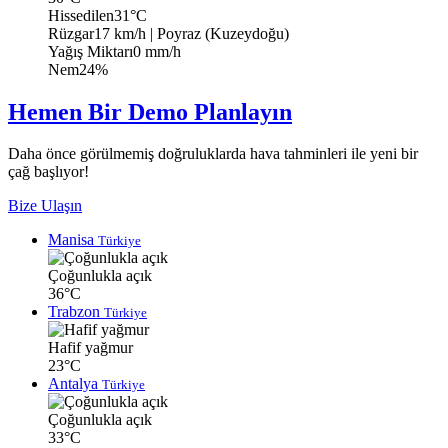
Hissedilen
31°C
Rüzgar
17 km/h
| Poyraz (Kuzeydoğu)
Yağış Miktarı
0 mm/h
Nem
24%
Hemen Bir Demo Planlayın
Daha önce görülmemiş doğruluklarda hava tahminleri ile yeni bir
çağ başlıyor!
Bize Ulaşın
Manisa
Türkiye
Çoğunlukla açık
36°C
Trabzon
Türkiye
Hafif yağmur
23°C
Antalya
Türkiye
Çoğunlukla açık
33°C