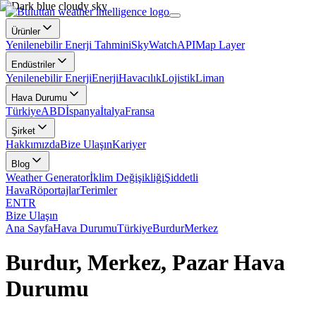
Ürünler
Yenilenebilir Enerji Tahmini
SkyWatch
API
Map Layer
Endüstriler
Yenilenebilir Enerji
Enerji
Havacılık
Lojistik
Liman
Hava Durumu
Türkiye
ABD
İspanya
İtalya
Fransa
Şirket
Hakkımızda
Bize Ulaşın
Kariyer
Blog
Weather Generator
İklim Değişikliği
Şiddetli
Hava
Röportajlar
Terimler
EN
TR
Bize Ulaşın
Ana Sayfa
Hava Durumu
Türkiye
Burdur
Merkez
Burdur, Merkez, Pazar Hava
Durumu