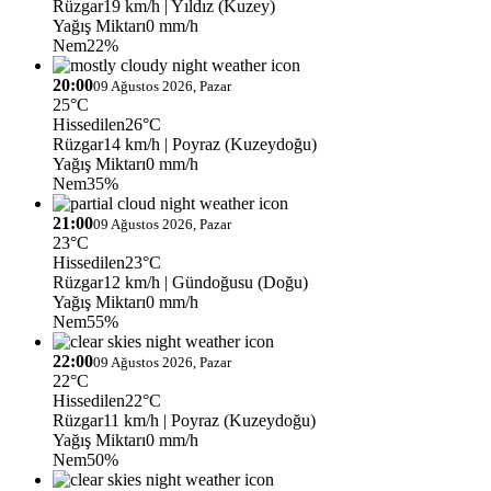
Rüzgar
19 km/h
| Yıldız (Kuzey)
Yağış Miktarı
0 mm/h
Nem
22%
20:00
09 Ağustos 2026, Pazar
25°C
Hissedilen
26°C
Rüzgar
14 km/h
| Poyraz (Kuzeydoğu)
Yağış Miktarı
0 mm/h
Nem
35%
21:00
09 Ağustos 2026, Pazar
23°C
Hissedilen
23°C
Rüzgar
12 km/h
| Gündoğusu (Doğu)
Yağış Miktarı
0 mm/h
Nem
55%
22:00
09 Ağustos 2026, Pazar
22°C
Hissedilen
22°C
Rüzgar
11 km/h
| Poyraz (Kuzeydoğu)
Yağış Miktarı
0 mm/h
Nem
50%