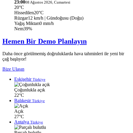
23:00
08 Ağustos 2026, Cumartesi
20°C
Hissedilen
20°C
Rüzgar
12 km/h
| Gündoğusu (Doğu)
Yağış Miktarı
0 mm/h
Nem
39%
Hemen Bir Demo Planlayın
Daha önce görülmemiş doğruluklarda hava tahminleri ile yeni bir
çağ başlıyor!
Bize Ulaşın
Eskişehir
Türkiye
Çoğunlukla açık
22°C
Balıkesir
Türkiye
Açık
27°C
Antalya
Türkiye
Parçalı bulutlu