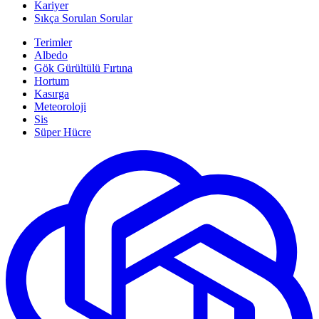
Kariyer
Sıkça Sorulan Sorular
Terimler
Albedo
Gök Gürültülü Fırtına
Hortum
Kasırga
Meteoroloji
Sis
Süper Hücre