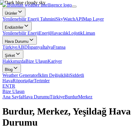
Ürünler
Yenilenebilir Enerji Tahmini
SkyWatch
API
Map Layer
Endüstriler
Yenilenebilir Enerji
Enerji
Havacılık
Lojistik
Liman
Hava Durumu
Türkiye
ABD
İspanya
İtalya
Fransa
Şirket
Hakkımızda
Bize Ulaşın
Kariyer
Blog
Weather Generator
İklim Değişikliği
Şiddetli
Hava
Röportajlar
Terimler
EN
TR
Bize Ulaşın
Ana Sayfa
Hava Durumu
Türkiye
Burdur
Merkez
Burdur, Merkez, Yeşildağ Hava
Durumu