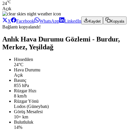
°C
24
Açık
X
Facebook
WhatsApp
LinkedIn
Kaydet
Kopyala
Bağlantı kopyalandı!
Anlık Hava Durumu Gözlemi - Burdur,
Merkez, Yeşildağ
Hissedilen
24°C
Hava Durumu
Açık
Basınç
855 hPa
Rüzgar Hızı
8 km/h
Rüzgar Yönü
Lodos (Güneybatı)
Görüş Mesafesi
10+ km
Bulutluluk
14%