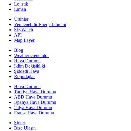
Lojistik
Liman
Ürünler
Yenilenebilir Enerji Tahmini
SkyWatch
API
Map Layer
Blog
Weather Generator
Hava Durumu
İklim Değişikliği
Şiddetli Hava
Röportajlar
Hava Durumu
Turkiye Hava Durumu
ABD Hava Durumu
İspanya Hava Durumu
İtalya Hava Durumu
Fransa Hava Durumu
Şirket
Bize Ulaşın