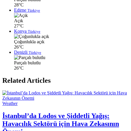
28°C
Edirne
Türkiye
Açık
27°C
Konya
Türkiye
Çoğunlukla açık
26°C
Denizli
Türkiye
Parçalı bulutlu
26°C
Related Articles
Weather
İstanbul’da Lodos ve Şiddetli Yağış:
Havacılık Sektörü için Hava Zekasının