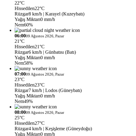
22°C
Hissedilen
22°C
Rüzgar
8 km/h
| Karayel (Kuzeybatı)
Yağış Miktarı
0 mm/h
Nem
60%
06:00
09 Ağustos 2026, Pazar
21°C
Hissedilen
21°C
Rüzgar
6 km/h
| Günbatısı (Batı)
Yağış Miktarı
0 mm/h
Nem
58%
07:00
09 Ağustos 2026, Pazar
23°C
Hissedilen
23°C
Rüzgar
7 km/h
| Lodos (Güneybatı)
Yağış Miktarı
0 mm/h
Nem
49%
08:00
09 Ağustos 2026, Pazar
25°C
Hissedilen
27°C
Rüzgar
4 km/h
| Keşişleme (Güneydoğu)
Yağış Miktarı
0 mm/h