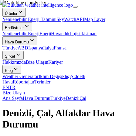
Ürünler
Yenilenebilir Enerji Tahmini
SkyWatch
API
Map Layer
Endüstriler
Yenilenebilir Enerji
Enerji
Havacılık
Lojistik
Liman
Hava Durumu
Türkiye
ABD
İspanya
İtalya
Fransa
Şirket
Hakkımızda
Bize Ulaşın
Kariyer
Blog
Weather Generator
İklim Değişikliği
Şiddetli
Hava
Röportajlar
Terimler
EN
TR
Bize Ulaşın
Ana Sayfa
Hava Durumu
Türkiye
Denizli
Çal
Denizli, Çal, Alfaklar Hava
Durumu