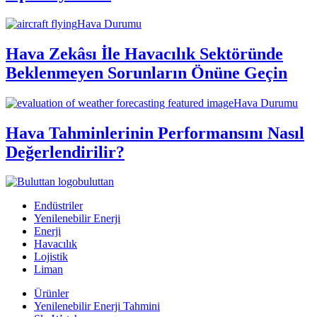
Hava Durumu
Hava Zekâsı İle Havacılık Sektöründe
Beklenmeyen Sorunların Önüne Geçin
Hava Durumu
Hava Tahminlerinin Performansını Nasıl
Değerlendirilir?
buluttan
Endüstriler
Yenilenebilir Enerji
Enerji
Havacılık
Lojistik
Liman
Ürünler
Yenilenebilir Enerji Tahmini