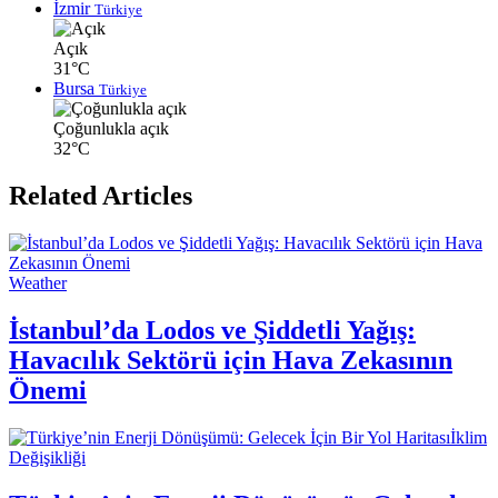
İzmir
Türkiye
Açık
31°C
Bursa
Türkiye
Çoğunlukla açık
32°C
Related Articles
Weather
İstanbul’da Lodos ve Şiddetli Yağış:
Havacılık Sektörü için Hava Zekasının
Önemi
İklim
Değişikliği