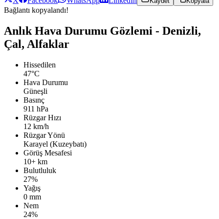
X
Facebook
WhatsApp
LinkedIn
Kaydet
Kopyala
Bağlantı kopyalandı!
Anlık Hava Durumu Gözlemi - Denizli,
Çal, Alfaklar
Hissedilen
47°C
Hava Durumu
Güneşli
Basınç
911 hPa
Rüzgar Hızı
12 km/h
Rüzgar Yönü
Karayel (Kuzeybatı)
Görüş Mesafesi
10+ km
Bulutluluk
27%
Yağış
0 mm
Nem
24%