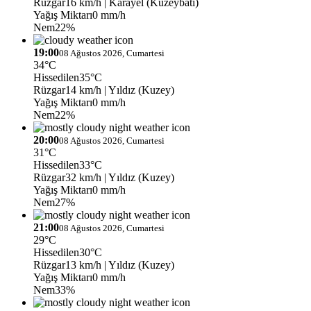
Rüzgar
16 km/h
| Karayel (Kuzeybatı)
Yağış Miktarı
0 mm/h
Nem
22%
19:00
08 Ağustos 2026, Cumartesi
34°C
Hissedilen
35°C
Rüzgar
14 km/h
| Yıldız (Kuzey)
Yağış Miktarı
0 mm/h
Nem
22%
20:00
08 Ağustos 2026, Cumartesi
31°C
Hissedilen
33°C
Rüzgar
32 km/h
| Yıldız (Kuzey)
Yağış Miktarı
0 mm/h
Nem
27%
21:00
08 Ağustos 2026, Cumartesi
29°C
Hissedilen
30°C
Rüzgar
13 km/h
| Yıldız (Kuzey)
Yağış Miktarı
0 mm/h
Nem
33%