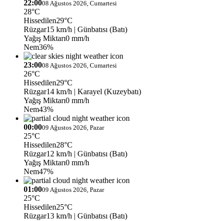
22:00
08 Ağustos 2026, Cumartesi
28°C
Hissedilen
29°C
Rüzgar
15 km/h
| Günbatısı (Batı)
Yağış Miktarı
0 mm/h
Nem
36%
23:00
08 Ağustos 2026, Cumartesi
26°C
Hissedilen
29°C
Rüzgar
14 km/h
| Karayel (Kuzeybatı)
Yağış Miktarı
0 mm/h
Nem
43%
00:00
09 Ağustos 2026, Pazar
25°C
Hissedilen
28°C
Rüzgar
12 km/h
| Günbatısı (Batı)
Yağış Miktarı
0 mm/h
Nem
47%
01:00
09 Ağustos 2026, Pazar
25°C
Hissedilen
25°C
Rüzgar
13 km/h
| Günbatısı (Batı)