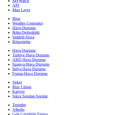
SkyWatch
API
Map Layer
Blog
Weather Generator
Hava Durumu
İklim Değişikliği
Şiddetli Hava
Röportajlar
Hava Durumu
Turkiye Hava Durumu
ABD Hava Durumu
İspanya Hava Durumu
İtalya Hava Durumu
Fransa Hava Durumu
Şirket
Bize Ulaşın
Kariyer
Sıkça Sorulan Sorular
Terimler
Albedo
Gök Gürültülü Fırtına