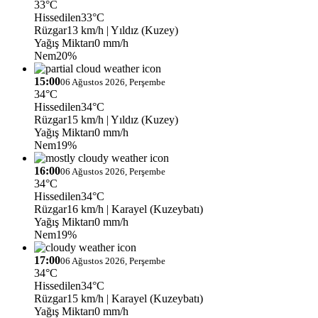
33°C
Hissedilen
33°C
Rüzgar
13 km/h
| Yıldız (Kuzey)
Yağış Miktarı
0 mm/h
Nem
20%
15:00
06 Ağustos 2026, Perşembe
34°C
Hissedilen
34°C
Rüzgar
15 km/h
| Yıldız (Kuzey)
Yağış Miktarı
0 mm/h
Nem
19%
16:00
06 Ağustos 2026, Perşembe
34°C
Hissedilen
34°C
Rüzgar
16 km/h
| Karayel (Kuzeybatı)
Yağış Miktarı
0 mm/h
Nem
19%
17:00
06 Ağustos 2026, Perşembe
34°C
Hissedilen
34°C
Rüzgar
15 km/h
| Karayel (Kuzeybatı)
Yağış Miktarı
0 mm/h