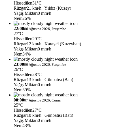
Hissedilen
31°C
Rüzgar
21 km/h
| Yıldız (Kuzey)
Yağış Miktarı
0 mm/h
Nem
26%
22:00
06 Ağustos 2026, Perşembe
27°C
Hissedilen
29°C
Rüzgar
12 km/h
| Karayel (Kuzeybatı)
Yağış Miktarı
0 mm/h
Nem
34%
23:00
06 Ağustos 2026, Perşembe
26°C
Hissedilen
28°C
Rüzgar
13 km/h
| Günbatısı (Batı)
Yağış Miktarı
0 mm/h
Nem
39%
00:00
07 Ağustos 2026, Cuma
25°C
Hissedilen
27°C
Rüzgar
10 km/h
| Günbatısı (Batı)
Yağış Miktarı
0 mm/h
Nem
43%