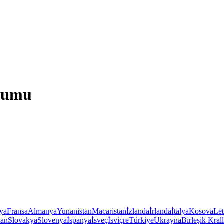
urumu
iya
Fransa
Almanya
Yunanistan
Macaristan
İzlanda
İrlanda
İtalya
Kosova
Le
tan
Slovakya
Slovenya
İspanya
İsveç
İsviçre
Türkiye
Ukrayna
Birleşik Krall