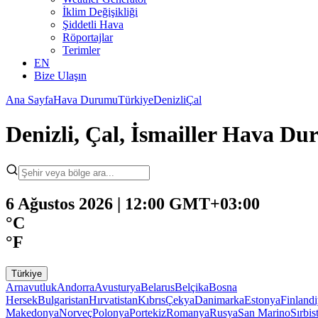
İklim Değişikliği
Şiddetli Hava
Röportajlar
Terimler
EN
Bize Ulaşın
Ana Sayfa
Hava Durumu
Türkiye
Denizli
Çal
Denizli, Çal, İsmailler Hava D
6 Ağustos 2026 | 12:00 GMT+03:00
°C
°F
Türkiye
Arnavutluk
Andorra
Avusturya
Belarus
Belçika
Bosna
Hersek
Bulgaristan
Hırvatistan
Kıbrıs
Çekya
Danimarka
Estonya
Finland
Makedonya
Norveç
Polonya
Portekiz
Romanya
Rusya
San Marino
Sırbis