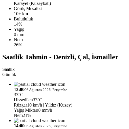
Karayel (Kuzeybatı)
Görüş Mesafesi
10+ km
Bulutluluk
14%
Yağış
0 mm
Nem
26%
Saatlik Tahmin - Denizli, Çal, İsmailler
Saatlik
Günlük
13:00
06 Ağustos 2026, Perşembe
33°C
Hissedilen
33°C
Rüzgar
10 km/h
| Yıldız (Kuzey)
Yağış Miktarı
0 mm/h
Nem
21%
14:00
06 Ağustos 2026, Perşembe