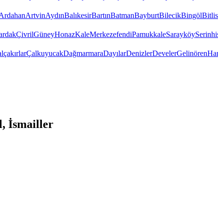
Ardahan
Artvin
Aydın
Balıkesir
Bartın
Batman
Bayburt
Bilecik
Bingöl
Bitlis
ardak
Çivril
Güney
Honaz
Kale
Merkezefendi
Pamukkale
Sarayköy
Serinhi
lçakırlar
Çalkuyucak
Dağmarmara
Dayılar
Denizler
Develer
Gelinören
Han
, İsmailler