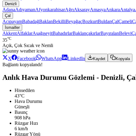
Denizli
Adana
Adıyaman
Afyonkarahisar
Ağrı
Aksaray
Amasya
Ankara
Antalya
Çal
Acıpayam
Babadağ
Baklan
Bekilli
Beyağaç
Bozkurt
Buldan
Çal
Çameli
Ç
İsmailler
Akkent
Alfaklar
Aşağıseyit
Bahadırlar
Baklançakırlar
Bayıralan
Belevi
Ça
°C
35
Açık, Çok Sıcak ve Nemli
X
Facebook
WhatsApp
LinkedIn
Kaydet
Kopyala
Bağlantı kopyalandı!
Anlık Hava Durumu Gözlemi - Denizli, Çal
Hissedilen
43°C
Hava Durumu
Güneşli
Basınç
908 hPa
Rüzgar Hızı
6 km/h
Rüzgar Yönü