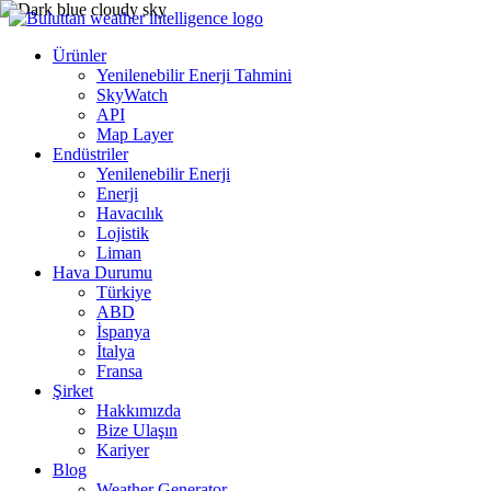
Ürünler
Yenilenebilir Enerji Tahmini
SkyWatch
API
Map Layer
Endüstriler
Yenilenebilir Enerji
Enerji
Havacılık
Lojistik
Liman
Hava Durumu
Türkiye
ABD
İspanya
İtalya
Fransa
Şirket
Hakkımızda
Bize Ulaşın
Kariyer
Blog
Weather Generator