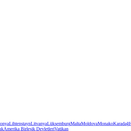
tonya
Lihtenştayn
Litvanya
Lüksemburg
Malta
Moldova
Monako
Karadağ
ık
Amerika Birleşik Devletleri
Vatikan