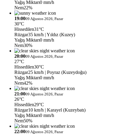
Yağış Miktarı
0 mm/h
Nem
22%
19:00
09 Ağustos 2026, Pazar
30°C
Hissedilen
31°C
Rüzgar
35 km/h
| Yıldız (Kuzey)
Yağış Miktarı
0 mm/h
Nem
30%
20:00
09 Ağustos 2026, Pazar
27°C
Hissedilen
30°C
Rüzgar
25 km/h
| Poyraz (Kuzeydoğu)
Yağış Miktarı
0 mm/h
Nem
42%
21:00
09 Ağustos 2026, Pazar
26°C
Hissedilen
29°C
Rüzgar
10 km/h
| Karayel (Kuzeybatı)
Yağış Miktarı
0 mm/h
Nem
50%
22:00
09 Ağustos 2026, Pazar