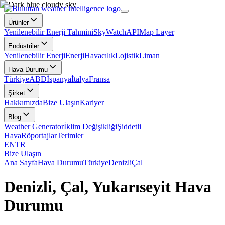
Ürünler
Yenilenebilir Enerji Tahmini
SkyWatch
API
Map Layer
Endüstriler
Yenilenebilir Enerji
Enerji
Havacılık
Lojistik
Liman
Hava Durumu
Türkiye
ABD
İspanya
İtalya
Fransa
Şirket
Hakkımızda
Bize Ulaşın
Kariyer
Blog
Weather Generator
İklim Değişikliği
Şiddetli
Hava
Röportajlar
Terimler
EN
TR
Bize Ulaşın
Ana Sayfa
Hava Durumu
Türkiye
Denizli
Çal
Denizli, Çal, Yukarıseyit Hava
Durumu