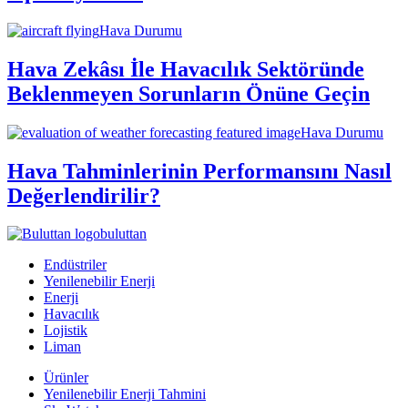
Hava Durumu
Hava Zekâsı İle Havacılık Sektöründe
Beklenmeyen Sorunların Önüne Geçin
Hava Durumu
Hava Tahminlerinin Performansını Nasıl
Değerlendirilir?
buluttan
Endüstriler
Yenilenebilir Enerji
Enerji
Havacılık
Lojistik
Liman
Ürünler
Yenilenebilir Enerji Tahmini