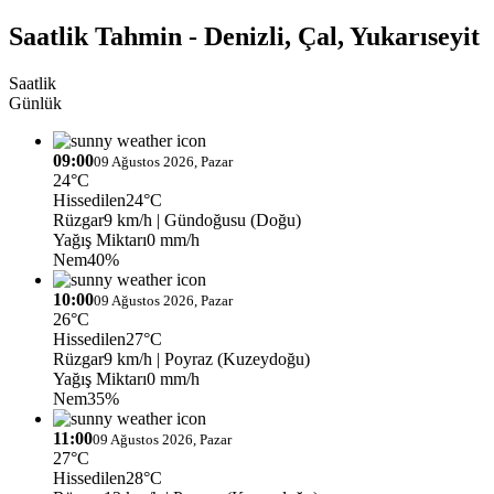
Saatlik Tahmin - Denizli, Çal, Yukarıseyit
Saatlik
Günlük
09:00
09 Ağustos 2026, Pazar
24°C
Hissedilen
24°C
Rüzgar
9 km/h
| Gündoğusu (Doğu)
Yağış Miktarı
0 mm/h
Nem
40%
10:00
09 Ağustos 2026, Pazar
26°C
Hissedilen
27°C
Rüzgar
9 km/h
| Poyraz (Kuzeydoğu)
Yağış Miktarı
0 mm/h
Nem
35%
11:00
09 Ağustos 2026, Pazar
27°C
Hissedilen
28°C