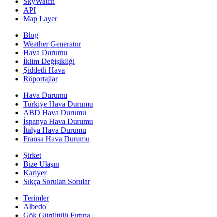
SkyWatch
API
Map Layer
Blog
Weather Generator
Hava Durumu
İklim Değişikliği
Şiddetli Hava
Röportajlar
Hava Durumu
Turkiye Hava Durumu
ABD Hava Durumu
İspanya Hava Durumu
İtalya Hava Durumu
Fransa Hava Durumu
Şirket
Bize Ulaşın
Kariyer
Sıkça Sorulan Sorular
Terimler
Albedo
Gök Gürültülü Fırtına