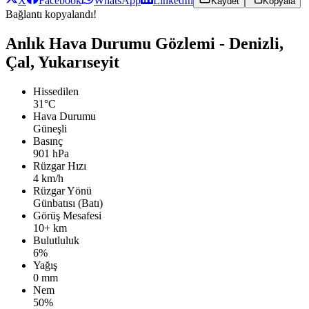
X
Facebook
WhatsApp
LinkedIn
Kaydet
Kopyala
Bağlantı kopyalandı!
Anlık Hava Durumu Gözlemi - Denizli,
Çal, Yukarıseyit
Hissedilen
31°C
Hava Durumu
Güneşli
Basınç
901 hPa
Rüzgar Hızı
4 km/h
Rüzgar Yönü
Günbatısı (Batı)
Görüş Mesafesi
10+ km
Bulutluluk
6%
Yağış
0 mm
Nem
50%