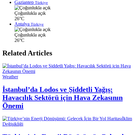
Gaziantep
Türkiye
Çoğunlukla açık
26°C
Antalya
Türkiye
Çoğunlukla açık
26°C
Related Articles
Weather
İstanbul’da Lodos ve Şiddetli Yağış:
Havacılık Sektörü için Hava Zekasının
Önemi
İklim
Değişikliği