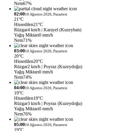
Nem
67%
02:00
10 Ağustos 2026, Pazartesi
21°C
Hissedilen
21°C
Rüzgar
4 km/h
| Karayel (Kuzeybatı)
Yağış Miktarı
0 mm/h
Nem
71%
03:00
10 Ağustos 2026, Pazartesi
20°C
Hissedilen
20°C
Rüzgar
2 km/h
| Poyraz (Kuzeydoğu)
Yağış Miktarı
0 mm/h
Nem
74%
04:00
10 Ağustos 2026, Pazartesi
19°C
Hissedilen
19°C
Rüzgar
3 km/h
| Poyraz (Kuzeydoğu)
Yağış Miktarı
0 mm/h
Nem
76%
05:00
10 Ağustos 2026, Pazartesi
19°C