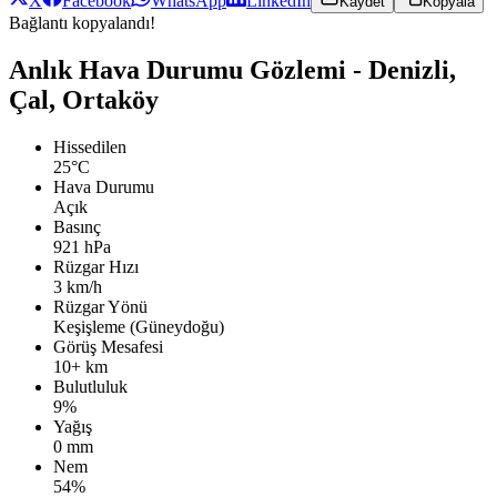
X
Facebook
WhatsApp
LinkedIn
Kaydet
Kopyala
Bağlantı kopyalandı!
Anlık Hava Durumu Gözlemi - Denizli,
Çal, Ortaköy
Hissedilen
25°C
Hava Durumu
Açık
Basınç
921 hPa
Rüzgar Hızı
3 km/h
Rüzgar Yönü
Keşişleme (Güneydoğu)
Görüş Mesafesi
10+ km
Bulutluluk
9%
Yağış
0 mm
Nem
54%