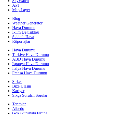
SkyWatch
API
Map Layer
Blog
Weather Generator
Hava Durumu
İklim Değişikliği
Şiddetli Hava
Röportajlar
Hava Durumu
Turkiye Hava Durumu
ABD Hava Durumu
İspanya Hava Durumu
İtalya Hava Durumu
Fransa Hava Durumu
Şirket
Bize Ulaşın
Kariyer
Sıkça Sorulan Sorular
Terimler
Albedo
Gök Gürültülü Fırtına