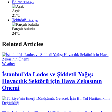
Edirne
Türkiye
Açık
21°C
Tekirdağ
Türkiye
Parçalı bulutlu
24°C
Related Articles
Weather
İstanbul’da Lodos ve Şiddetli Yağış:
Havacılık Sektörü için Hava Zekasının
Önemi
İklim
Değişikliği