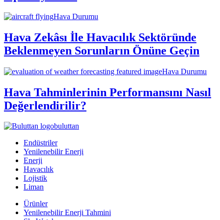
Hava Durumu
Hava Zekâsı İle Havacılık Sektöründe
Beklenmeyen Sorunların Önüne Geçin
Hava Durumu
Hava Tahminlerinin Performansını Nasıl
Değerlendirilir?
buluttan
Endüstriler
Yenilenebilir Enerji
Enerji
Havacılık
Lojistik
Liman
Ürünler
Yenilenebilir Enerji Tahmini