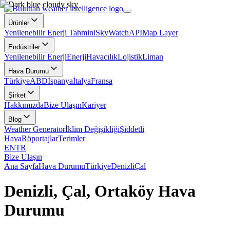
Ürünler
Yenilenebilir Enerji Tahmini
SkyWatch
API
Map Layer
Endüstriler
Yenilenebilir Enerji
Enerji
Havacılık
Lojistik
Liman
Hava Durumu
Türkiye
ABD
İspanya
İtalya
Fransa
Şirket
Hakkımızda
Bize Ulaşın
Kariyer
Blog
Weather Generator
İklim Değişikliği
Şiddetli
Hava
Röportajlar
Terimler
EN
TR
Bize Ulaşın
Ana Sayfa
Hava Durumu
Türkiye
Denizli
Çal
Denizli, Çal, Ortaköy Hava
Durumu