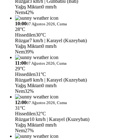
Rüzgar
3 km/h
| Günbatısı (Batı)
Yağış Miktarı
0 mm/h
Nem
42%
10:00
07 Ağustos 2026, Cuma
28°C
Hissedilen
30°C
Rüzgar
7 km/h
| Karayel (Kuzeybatı)
Yağış Miktarı
0 mm/h
Nem
39%
11:00
07 Ağustos 2026, Cuma
29°C
Hissedilen
31°C
Rüzgar
8 km/h
| Karayel (Kuzeybatı)
Yağış Miktarı
0 mm/h
Nem
32%
12:00
07 Ağustos 2026, Cuma
31°C
Hissedilen
32°C
Rüzgar
10 km/h
| Karayel (Kuzeybatı)
Yağış Miktarı
0 mm/h
Nem
27%