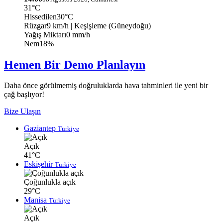
31°C
Hissedilen
30°C
Rüzgar
9 km/h
| Keşişleme (Güneydoğu)
Yağış Miktarı
0 mm/h
Nem
18%
Hemen Bir Demo Planlayın
Daha önce görülmemiş doğruluklarda hava tahminleri ile yeni bir
çağ başlıyor!
Bize Ulaşın
Gaziantep
Türkiye
Açık
41°C
Eskişehir
Türkiye
Çoğunlukla açık
29°C
Manisa
Türkiye
Açık