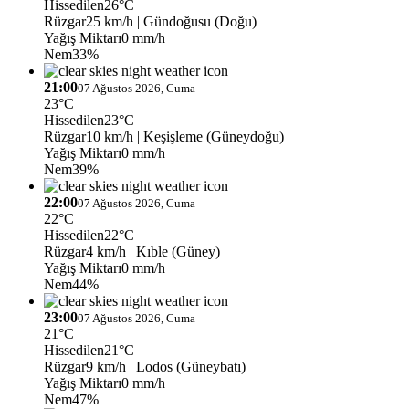
Hissedilen
26°C
Rüzgar
25 km/h
| Gündoğusu (Doğu)
Yağış Miktarı
0 mm/h
Nem
33%
21:00
07 Ağustos 2026, Cuma
23°C
Hissedilen
23°C
Rüzgar
10 km/h
| Keşişleme (Güneydoğu)
Yağış Miktarı
0 mm/h
Nem
39%
22:00
07 Ağustos 2026, Cuma
22°C
Hissedilen
22°C
Rüzgar
4 km/h
| Kıble (Güney)
Yağış Miktarı
0 mm/h
Nem
44%
23:00
07 Ağustos 2026, Cuma
21°C
Hissedilen
21°C
Rüzgar
9 km/h
| Lodos (Güneybatı)
Yağış Miktarı
0 mm/h
Nem
47%