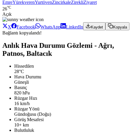
Emre
Yürekveren
Yurtöven
Zincirkale
Zirekli
Ziyaret
°C
26
Açık
X
Facebook
WhatsApp
LinkedIn
Kaydet
Kopyala
Bağlantı kopyalandı!
Anlık Hava Durumu Gözlemi - Ağrı,
Patnos, Baltacık
Hissedilen
28°C
Hava Durumu
Güneşli
Basınç
820 hPa
Rüzgar Hızı
16 km/h
Rüzgar Yönü
Gündoğusu (Doğu)
Görüş Mesafesi
10+ km
Bulutluluk