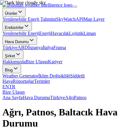
Ürünler
Yenilenebilir Enerji Tahmini
SkyWatch
API
Map Layer
Endüstriler
Yenilenebilir Enerji
Enerji
Havacılık
Lojistik
Liman
Hava Durumu
Türkiye
ABD
İspanya
İtalya
Fransa
Şirket
Hakkımızda
Bize Ulaşın
Kariyer
Blog
Weather Generator
İklim Değişikliği
Şiddetli
Hava
Röportajlar
Terimler
EN
TR
Bize Ulaşın
Ana Sayfa
Hava Durumu
Türkiye
Ağrı
Patnos
Ağrı, Patnos, Baltacık Hava
Durumu