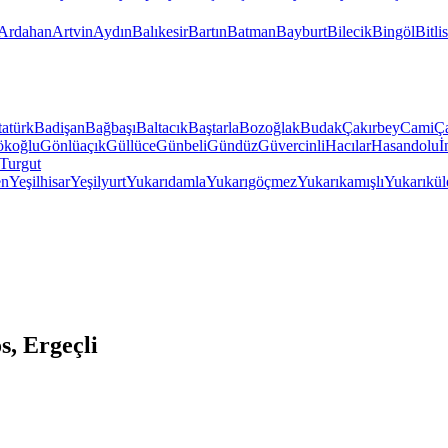
Ardahan
Artvin
Aydın
Balıkesir
Bartın
Batman
Bayburt
Bilecik
Bingöl
Bitlis
atürk
Badişan
Bağbaşı
Baltacık
Baştarla
Bozoğlak
Budak
Çakırbey
Cami
Ç
koğlu
Gönlüaçık
Güllüce
Günbeli
Gündüz
Güvercinli
Hacılar
Hasandolu
İ
Turgut
en
Yeşilhisar
Yeşilyurt
Yukarıdamla
Yukarıgöçmez
Yukarıkamışlı
Yukarıkül
, Ergeçli