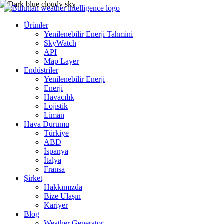
Ürünler
Yenilenebilir Enerji Tahmini
SkyWatch
API
Map Layer
Endüstriler
Yenilenebilir Enerji
Enerji
Havacılık
Lojistik
Liman
Hava Durumu
Türkiye
ABD
İspanya
İtalya
Fransa
Şirket
Hakkımızda
Bize Ulaşın
Kariyer
Blog
Weather Generator