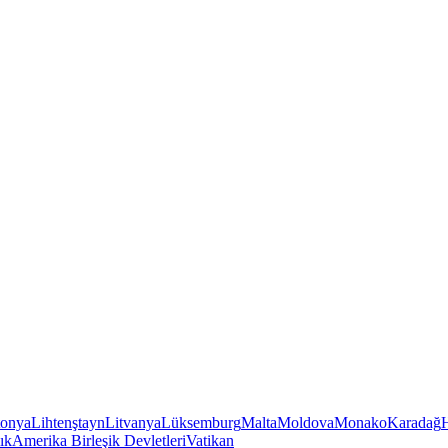
tonya
Lihtenştayn
Litvanya
Lüksemburg
Malta
Moldova
Monako
Karadağ
ık
Amerika Birleşik Devletleri
Vatikan