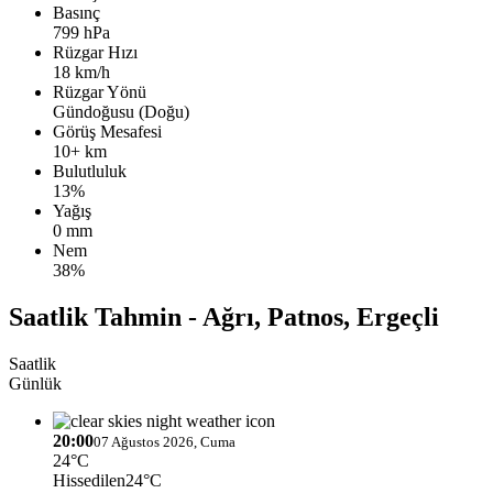
Basınç
799 hPa
Rüzgar Hızı
18 km/h
Rüzgar Yönü
Gündoğusu (Doğu)
Görüş Mesafesi
10+ km
Bulutluluk
13%
Yağış
0 mm
Nem
38%
Saatlik Tahmin - Ağrı, Patnos, Ergeçli
Saatlik
Günlük
20:00
07 Ağustos 2026, Cuma
24°C
Hissedilen
24°C