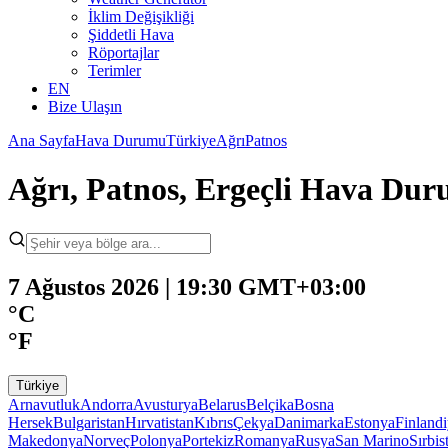
İklim Değişikliği
Şiddetli Hava
Röportajlar
Terimler
EN
Bize Ulaşın
Ana Sayfa
Hava Durumu
Türkiye
Ağrı
Patnos
Ağrı, Patnos, Ergeçli Hava Du
7 Ağustos 2026 | 19:30 GMT+03:00
°C
°F
Türkiye
Arnavutluk
Andorra
Avusturya
Belarus
Belçika
Bosna
Hersek
Bulgaristan
Hırvatistan
Kıbrıs
Çekya
Danimarka
Estonya
Finland
Makedonya
Norveç
Polonya
Portekiz
Romanya
Rusya
San Marino
Sırbis