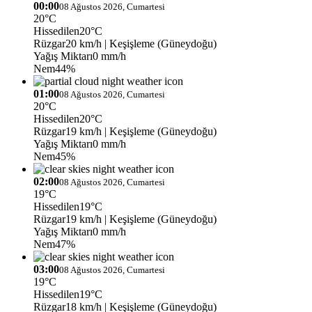
00:00
08 Ağustos 2026, Cumartesi
20°C
Hissedilen
20°C
Rüzgar
20 km/h
| Keşişleme (Güneydoğu)
Yağış Miktarı
0 mm/h
Nem
44%
01:00
08 Ağustos 2026, Cumartesi
20°C
Hissedilen
20°C
Rüzgar
19 km/h
| Keşişleme (Güneydoğu)
Yağış Miktarı
0 mm/h
Nem
45%
02:00
08 Ağustos 2026, Cumartesi
19°C
Hissedilen
19°C
Rüzgar
19 km/h
| Keşişleme (Güneydoğu)
Yağış Miktarı
0 mm/h
Nem
47%
03:00
08 Ağustos 2026, Cumartesi
19°C
Hissedilen
19°C
Rüzgar
18 km/h
| Keşişleme (Güneydoğu)