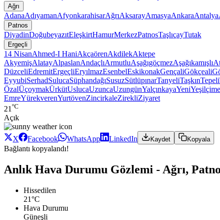
Ağrı
Adana
Adıyaman
Afyonkarahisar
Ağrı
Aksaray
Amasya
Ankara
Antalya
Patnos
Diyadin
Doğubeyazıt
Eleşkirt
Hamur
Merkez
Patnos
Taşlıçay
Tutak
Ergeçli
14 Nisan
Ahmed-I Hani
Akçaören
Akdilek
Aktepe
Akyemiş
Alatay
Alpaslan
Andaçlı
Armutlu
Aşağıgöçmez
Aşağıkamışlı
At
Düzceli
Edremit
Ergeçli
Eryılmaz
Esenbel
Eskikonak
Gençali
Gökçeali
Gö
Eyyubi
Serhad
Suluca
Süphandağı
Susuz
Sütlüpınar
Tanyeli
Taşkın
Tepeli
Özal
Üçoymak
Ürküt
Usluca
Uzunca
Uzungün
Yalçınkaya
Yeni
Yeşilçim
Emre
Yürekveren
Yurtöven
Zincirkale
Zirekli
Ziyaret
°C
21
Açık
X
Facebook
WhatsApp
LinkedIn
Kaydet
Kopyala
Bağlantı kopyalandı!
Anlık Hava Durumu Gözlemi - Ağrı, Patnos
Hissedilen
21°C
Hava Durumu
Güneşli