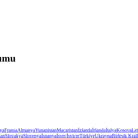
rumu
iya
Fransa
Almanya
Yunanistan
Macaristan
İzlanda
İrlanda
İtalya
Kosova
Le
tan
Slovakya
Slovenya
İspanya
İsveç
İsviçre
Türkiye
Ukrayna
Birleşik Krall