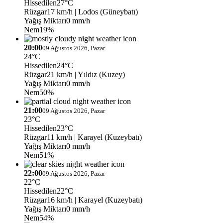
Hissedilen
27°C
Rüzgar
17 km/h
| Lodos (Güneybatı)
Yağış Miktarı
0 mm/h
Nem
19%
20:00
09 Ağustos 2026, Pazar
24°C
Hissedilen
24°C
Rüzgar
21 km/h
| Yıldız (Kuzey)
Yağış Miktarı
0 mm/h
Nem
50%
21:00
09 Ağustos 2026, Pazar
23°C
Hissedilen
23°C
Rüzgar
11 km/h
| Karayel (Kuzeybatı)
Yağış Miktarı
0 mm/h
Nem
51%
22:00
09 Ağustos 2026, Pazar
22°C
Hissedilen
22°C
Rüzgar
16 km/h
| Karayel (Kuzeybatı)
Yağış Miktarı
0 mm/h
Nem
54%