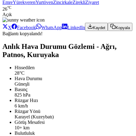
Emre
Yürekveren
Yurtöven
Zincirkale
Zirekli
Ziyaret
°C
26
Açık
X
Facebook
WhatsApp
LinkedIn
Kaydet
Kopyala
Bağlantı kopyalandı!
Anlık Hava Durumu Gözlemi - Ağrı,
Patnos, Kuruyaka
Hissedilen
28°C
Hava Durumu
Güneşli
Basınç
825 hPa
Rüzgar Hızı
6 km/h
Rüzgar Yönü
Karayel (Kuzeybatı)
Görüş Mesafesi
10+ km
Bulutluluk