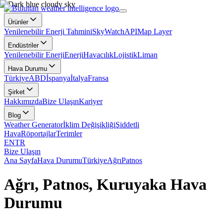
Ürünler
Yenilenebilir Enerji Tahmini
SkyWatch
API
Map Layer
Endüstriler
Yenilenebilir Enerji
Enerji
Havacılık
Lojistik
Liman
Hava Durumu
Türkiye
ABD
İspanya
İtalya
Fransa
Şirket
Hakkımızda
Bize Ulaşın
Kariyer
Blog
Weather Generator
İklim Değişikliği
Şiddetli
Hava
Röportajlar
Terimler
EN
TR
Bize Ulaşın
Ana Sayfa
Hava Durumu
Türkiye
Ağrı
Patnos
Ağrı, Patnos, Kuruyaka Hava
Durumu