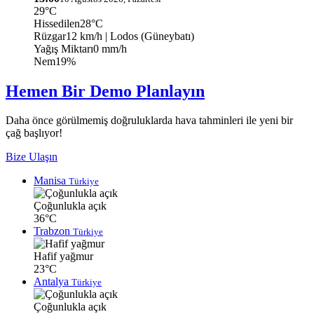
29°C
Hissedilen
28°C
Rüzgar
12 km/h
| Lodos (Güneybatı)
Yağış Miktarı
0 mm/h
Nem
19%
Hemen Bir Demo Planlayın
Daha önce görülmemiş doğruluklarda hava tahminleri ile yeni bir
çağ başlıyor!
Bize Ulaşın
Manisa
Türkiye
Çoğunlukla açık
36°C
Trabzon
Türkiye
Hafif yağmur
23°C
Antalya
Türkiye
Çoğunlukla açık