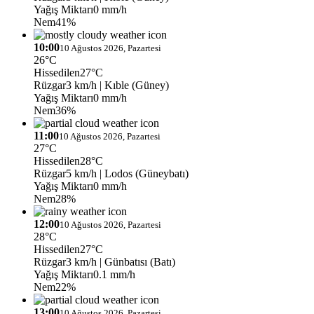
Yağış Miktarı
0 mm/h
Nem
41%
10:00
10 Ağustos 2026, Pazartesi
26°C
Hissedilen
27°C
Rüzgar
3 km/h
| Kıble (Güney)
Yağış Miktarı
0 mm/h
Nem
36%
11:00
10 Ağustos 2026, Pazartesi
27°C
Hissedilen
28°C
Rüzgar
5 km/h
| Lodos (Güneybatı)
Yağış Miktarı
0 mm/h
Nem
28%
12:00
10 Ağustos 2026, Pazartesi
28°C
Hissedilen
27°C
Rüzgar
3 km/h
| Günbatısı (Batı)
Yağış Miktarı
0.1 mm/h
Nem
22%
13:00
10 Ağustos 2026, Pazartesi