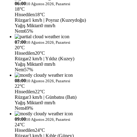
06:00
10 Ağustos 2026, Pazartesi
18°C
Hissedilen
18°C
Rüzgar
1 km/h
| Poyraz (Kuzeydoğu)
Yağış Miktarı
0 mm/h
Nem
65%
07:00
10 Ağustos 2026, Pazartesi
20°C
Hissedilen
20°C
Rüzgar
2 km/h
| Yıldız (Kuzey)
Yağış Miktarı
0 mm/h
Nem
57%
08:00
10 Ağustos 2026, Pazartesi
22°C
Hissedilen
22°C
Rüzgar
3 km/h
| Günbatısı (Batı)
Yağış Miktarı
0 mm/h
Nem
49%
09:00
10 Ağustos 2026, Pazartesi
24°C
Hissedilen
24°C
Rüzgar
3 km/h
| Kıble (Güney)