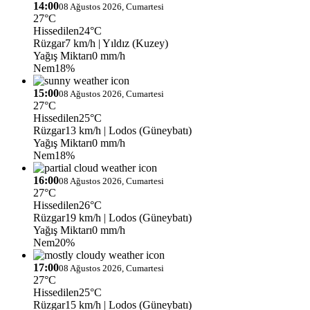
14:00
08 Ağustos 2026, Cumartesi
27°C
Hissedilen
24°C
Rüzgar
7 km/h
| Yıldız (Kuzey)
Yağış Miktarı
0 mm/h
Nem
18%
15:00
08 Ağustos 2026, Cumartesi
27°C
Hissedilen
25°C
Rüzgar
13 km/h
| Lodos (Güneybatı)
Yağış Miktarı
0 mm/h
Nem
18%
16:00
08 Ağustos 2026, Cumartesi
27°C
Hissedilen
26°C
Rüzgar
19 km/h
| Lodos (Güneybatı)
Yağış Miktarı
0 mm/h
Nem
20%
17:00
08 Ağustos 2026, Cumartesi
27°C
Hissedilen
25°C
Rüzgar
15 km/h
| Lodos (Güneybatı)