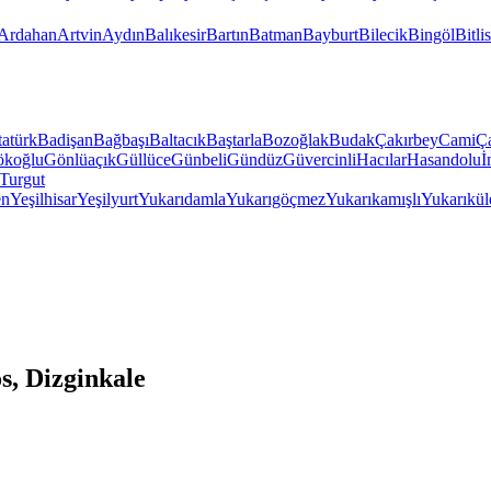
Ardahan
Artvin
Aydın
Balıkesir
Bartın
Batman
Bayburt
Bilecik
Bingöl
Bitlis
atürk
Badişan
Bağbaşı
Baltacık
Baştarla
Bozoğlak
Budak
Çakırbey
Cami
Ç
koğlu
Gönlüaçık
Güllüce
Günbeli
Gündüz
Güvercinli
Hacılar
Hasandolu
İ
Turgut
en
Yeşilhisar
Yeşilyurt
Yukarıdamla
Yukarıgöçmez
Yukarıkamışlı
Yukarıkül
s, Dizginkale