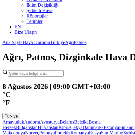
İklim Değişikliği
Şiddetli Hava
Röportajlar
Terimler
EN
Bize Ulaşın
Ana Sayfa
Hava Durumu
Türkiye
Ağrı
Patnos
Ağrı, Patnos, Dizginkale Hava
8 Ağustos 2026 | 09:00 GMT+03:00
°C
°F
Türkiye
Arnavutluk
Andorra
Avusturya
Belarus
Belçika
Bosna
Hersek
Bulgaristan
Hırvatistan
Kıbrıs
Çekya
Danimarka
Estonya
Finland
Makedonya
Norveç
Polonya
Portekiz
Romanya
Rusya
San Marino
Sırbis