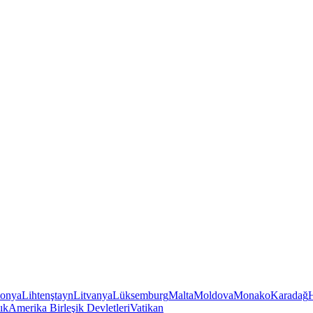
tonya
Lihtenştayn
Litvanya
Lüksemburg
Malta
Moldova
Monako
Karadağ
ık
Amerika Birleşik Devletleri
Vatikan