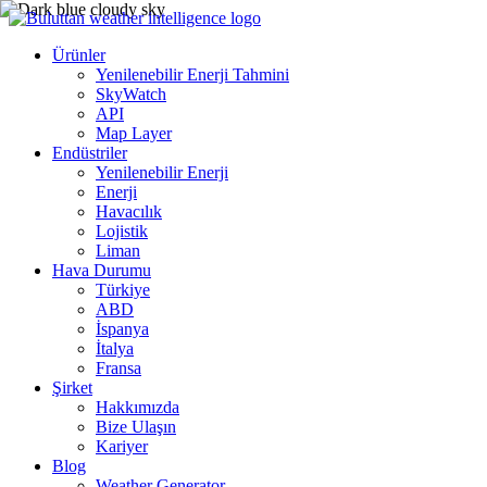
Ürünler
Yenilenebilir Enerji Tahmini
SkyWatch
API
Map Layer
Endüstriler
Yenilenebilir Enerji
Enerji
Havacılık
Lojistik
Liman
Hava Durumu
Türkiye
ABD
İspanya
İtalya
Fransa
Şirket
Hakkımızda
Bize Ulaşın
Kariyer
Blog
Weather Generator