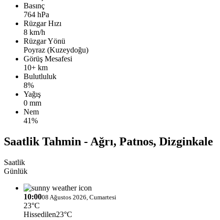
Basınç
764 hPa
Rüzgar Hızı
8 km/h
Rüzgar Yönü
Poyraz (Kuzeydoğu)
Görüş Mesafesi
10+ km
Bulutluluk
8%
Yağış
0 mm
Nem
41%
Saatlik Tahmin - Ağrı, Patnos, Dizginkale
Saatlik
Günlük
10:00
08 Ağustos 2026, Cumartesi
23°C
Hissedilen
23°C