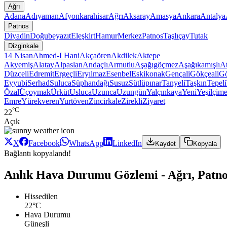
Ağrı
Adana
Adıyaman
Afyonkarahisar
Ağrı
Aksaray
Amasya
Ankara
Antalya
Patnos
Diyadin
Doğubeyazıt
Eleşkirt
Hamur
Merkez
Patnos
Taşlıçay
Tutak
Dizginkale
14 Nisan
Ahmed-I Hani
Akçaören
Akdilek
Aktepe
Akyemiş
Alatay
Alpaslan
Andaçlı
Armutlu
Aşağıgöçmez
Aşağıkamışlı
At
Düzceli
Edremit
Ergeçli
Eryılmaz
Esenbel
Eskikonak
Gençali
Gökçeali
Gö
Eyyubi
Serhad
Suluca
Süphandağı
Susuz
Sütlüpınar
Tanyeli
Taşkın
Tepeli
Özal
Üçoymak
Ürküt
Usluca
Uzunca
Uzungün
Yalçınkaya
Yeni
Yeşilçim
Emre
Yürekveren
Yurtöven
Zincirkale
Zirekli
Ziyaret
°C
22
Açık
X
Facebook
WhatsApp
LinkedIn
Kaydet
Kopyala
Bağlantı kopyalandı!
Anlık Hava Durumu Gözlemi - Ağrı, Patno
Hissedilen
22°C
Hava Durumu
Güneşli