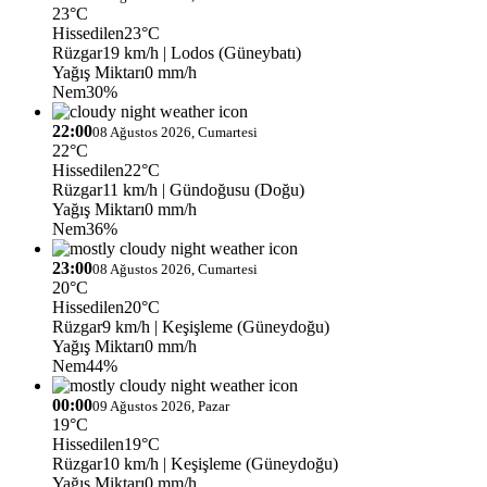
23°C
Hissedilen
23°C
Rüzgar
19 km/h
| Lodos (Güneybatı)
Yağış Miktarı
0 mm/h
Nem
30%
22:00
08 Ağustos 2026, Cumartesi
22°C
Hissedilen
22°C
Rüzgar
11 km/h
| Gündoğusu (Doğu)
Yağış Miktarı
0 mm/h
Nem
36%
23:00
08 Ağustos 2026, Cumartesi
20°C
Hissedilen
20°C
Rüzgar
9 km/h
| Keşişleme (Güneydoğu)
Yağış Miktarı
0 mm/h
Nem
44%
00:00
09 Ağustos 2026, Pazar
19°C
Hissedilen
19°C
Rüzgar
10 km/h
| Keşişleme (Güneydoğu)
Yağış Miktarı
0 mm/h