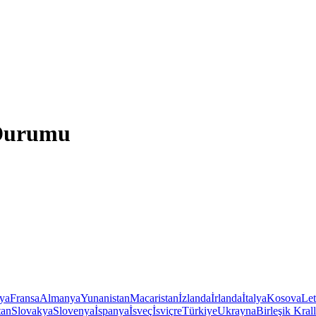
 Durumu
iya
Fransa
Almanya
Yunanistan
Macaristan
İzlanda
İrlanda
İtalya
Kosova
Le
tan
Slovakya
Slovenya
İspanya
İsveç
İsviçre
Türkiye
Ukrayna
Birleşik Krall