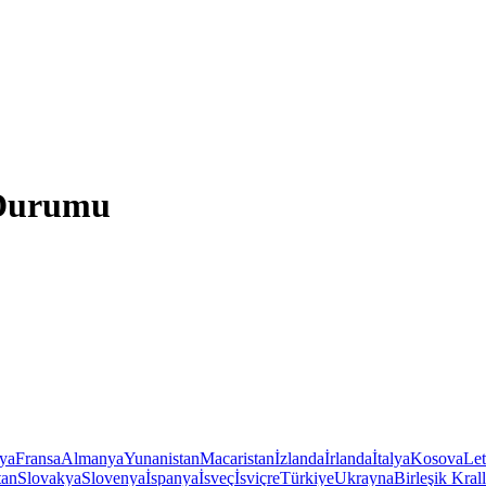
 Durumu
iya
Fransa
Almanya
Yunanistan
Macaristan
İzlanda
İrlanda
İtalya
Kosova
Le
tan
Slovakya
Slovenya
İspanya
İsveç
İsviçre
Türkiye
Ukrayna
Birleşik Krall