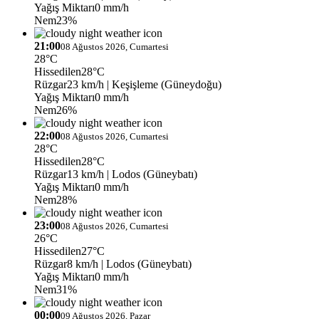
Yağış Miktarı
0 mm/h
Nem
23%
21:00
08 Ağustos 2026, Cumartesi
28°C
Hissedilen
28°C
Rüzgar
23 km/h
| Keşişleme (Güneydoğu)
Yağış Miktarı
0 mm/h
Nem
26%
22:00
08 Ağustos 2026, Cumartesi
28°C
Hissedilen
28°C
Rüzgar
13 km/h
| Lodos (Güneybatı)
Yağış Miktarı
0 mm/h
Nem
28%
23:00
08 Ağustos 2026, Cumartesi
26°C
Hissedilen
27°C
Rüzgar
8 km/h
| Lodos (Güneybatı)
Yağış Miktarı
0 mm/h
Nem
31%
00:00
09 Ağustos 2026, Pazar