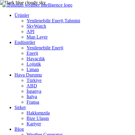
Ürünler
Yenilenebilir Enerji Tahmini
SkyWatch
API
Map Layer
Endüstriler
Yenilenebilir Enerji
Enerji
Havacılık
Lojistik
Liman
Hava Durumu
Türkiye
ABD
İspanya
İtalya
Fransa
Şirket
Hakkımızda
Bize Ulaşın
Kariyer
Blog
Weather Generator