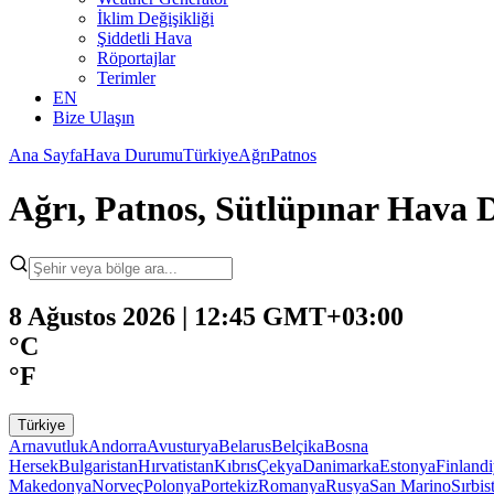
İklim Değişikliği
Şiddetli Hava
Röportajlar
Terimler
EN
Bize Ulaşın
Ana Sayfa
Hava Durumu
Türkiye
Ağrı
Patnos
Ağrı, Patnos, Sütlüpınar Hava
8 Ağustos 2026 | 12:45 GMT+03:00
°C
°F
Türkiye
Arnavutluk
Andorra
Avusturya
Belarus
Belçika
Bosna
Hersek
Bulgaristan
Hırvatistan
Kıbrıs
Çekya
Danimarka
Estonya
Finland
Makedonya
Norveç
Polonya
Portekiz
Romanya
Rusya
San Marino
Sırbis