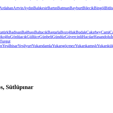
Ardahan
Artvin
Aydın
Balıkesir
Bartın
Batman
Bayburt
Bilecik
Bingöl
Bitlis
atürk
Badişan
Bağbaşı
Baltacık
Baştarla
Bozoğlak
Budak
Çakırbey
Cami
Ç
koğlu
Gönlüaçık
Güllüce
Günbeli
Gündüz
Güvercinli
Hacılar
Hasandolu
İ
Turgut
en
Yeşilhisar
Yeşilyurt
Yukarıdamla
Yukarıgöçmez
Yukarıkamışlı
Yukarıkül
s, Sütlüpınar