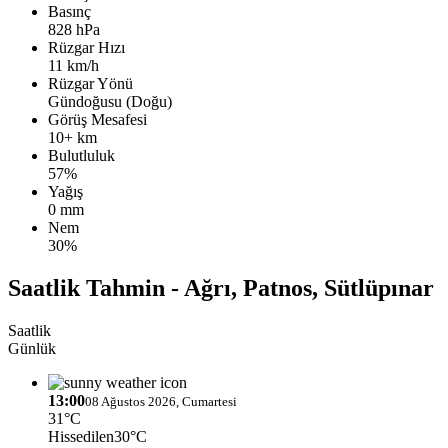
Basınç
828 hPa
Rüzgar Hızı
11 km/h
Rüzgar Yönü
Gündoğusu (Doğu)
Görüş Mesafesi
10+ km
Bulutluluk
57%
Yağış
0 mm
Nem
30%
Saatlik Tahmin - Ağrı, Patnos, Sütlüpınar
Saatlik
Günlük
13:00
08 Ağustos 2026, Cumartesi
31°C
Hissedilen
30°C