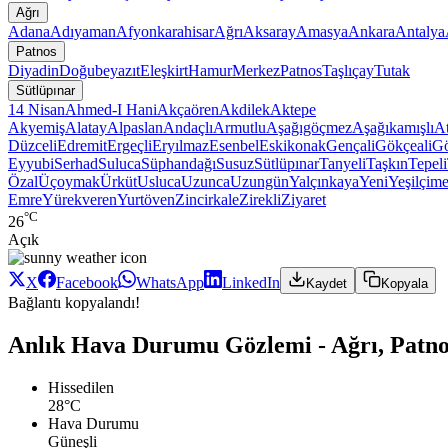
Ağrı
Adana
Adıyaman
Afyonkarahisar
Ağrı
Aksaray
Amasya
Ankara
Antalya
Patnos
Diyadin
Doğubeyazıt
Eleşkirt
Hamur
Merkez
Patnos
Taşlıçay
Tutak
Sütlüpınar
14 Nisan
Ahmed-I Hani
Akçaören
Akdilek
Aktepe
Akyemiş
Alatay
Alpaslan
Andaçlı
Armutlu
Aşağıgöçmez
Aşağıkamışlı
At
Düzceli
Edremit
Ergeçli
Eryılmaz
Esenbel
Eskikonak
Gençali
Gökçeali
Gö
Eyyubi
Serhad
Suluca
Süphandağı
Susuz
Sütlüpınar
Tanyeli
Taşkın
Tepeli
Özal
Üçoymak
Ürküt
Usluca
Uzunca
Uzungün
Yalçınkaya
Yeni
Yeşilçim
Emre
Yürekveren
Yurtöven
Zincirkale
Zirekli
Ziyaret
°C
26
Açık
X
Facebook
WhatsApp
LinkedIn
Kaydet
Kopyala
Bağlantı kopyalandı!
Anlık Hava Durumu Gözlemi - Ağrı, Patno
Hissedilen
28°C
Hava Durumu
Güneşli