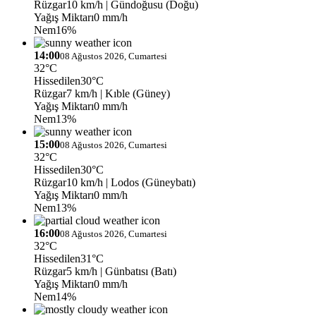
Rüzgar
10 km/h
| Gündoğusu (Doğu)
Yağış Miktarı
0 mm/h
Nem
16%
14:00
08 Ağustos 2026, Cumartesi
32°C
Hissedilen
30°C
Rüzgar
7 km/h
| Kıble (Güney)
Yağış Miktarı
0 mm/h
Nem
13%
15:00
08 Ağustos 2026, Cumartesi
32°C
Hissedilen
30°C
Rüzgar
10 km/h
| Lodos (Güneybatı)
Yağış Miktarı
0 mm/h
Nem
13%
16:00
08 Ağustos 2026, Cumartesi
32°C
Hissedilen
31°C
Rüzgar
5 km/h
| Günbatısı (Batı)
Yağış Miktarı
0 mm/h
Nem
14%