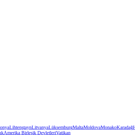
tonya
Lihtenştayn
Litvanya
Lüksemburg
Malta
Moldova
Monako
Karadağ
ık
Amerika Birleşik Devletleri
Vatikan