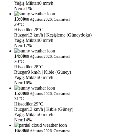
Yağış Miktarı
0 mm/h
Nem
21%
13:00
08 Ağustos 2026, Cumartesi
29°C
Hissedilen
28°C
Rüzgar
13 km/h
| Keşişleme (Güneydoğu)
Yağış Miktarı
0 mm/h
Nem
17%
14:00
08 Ağustos 2026, Cumartesi
30°C
Hissedilen
28°C
Rüzgar
9 km/h
| Kıble (Güney)
Yağış Miktarı
0 mm/h
Nem
16%
15:00
08 Ağustos 2026, Cumartesi
31°C
Hissedilen
29°C
Rüzgar
13 km/h
| Kıble (Güney)
Yağış Miktarı
0 mm/h
Nem
14%
16:00
08 Ağustos 2026, Cumartesi