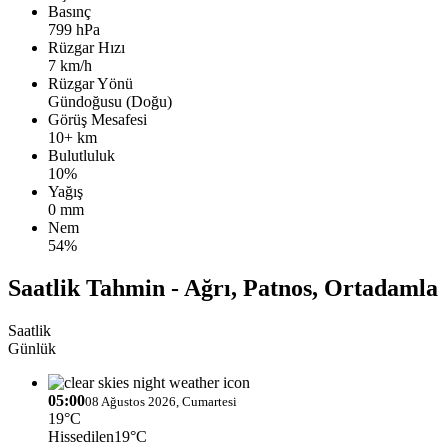
Basınç
799 hPa
Rüzgar Hızı
7 km/h
Rüzgar Yönü
Gündoğusu (Doğu)
Görüş Mesafesi
10+ km
Bulutluluk
10%
Yağış
0 mm
Nem
54%
Saatlik Tahmin - Ağrı, Patnos, Ortadamla
Saatlik
Günlük
05:00
08 Ağustos 2026, Cumartesi
19°C
Hissedilen
19°C