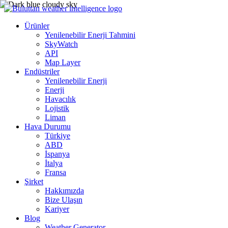
Ürünler
Yenilenebilir Enerji Tahmini
SkyWatch
API
Map Layer
Endüstriler
Yenilenebilir Enerji
Enerji
Havacılık
Lojistik
Liman
Hava Durumu
Türkiye
ABD
İspanya
İtalya
Fransa
Şirket
Hakkımızda
Bize Ulaşın
Kariyer
Blog
Weather Generator