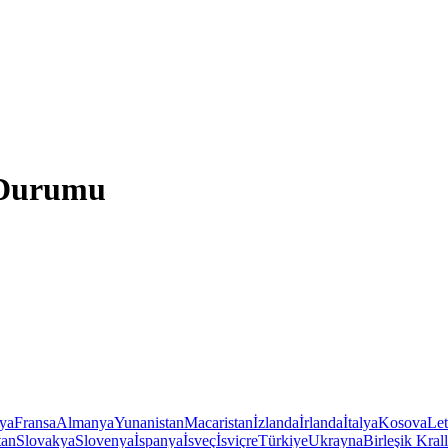
 Durumu
iya
Fransa
Almanya
Yunanistan
Macaristan
İzlanda
İrlanda
İtalya
Kosova
Le
tan
Slovakya
Slovenya
İspanya
İsveç
İsviçre
Türkiye
Ukrayna
Birleşik Krall