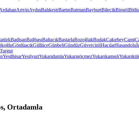
Ardahan
Artvin
Aydın
Balıkesir
Bartın
Batman
Bayburt
Bilecik
Bingöl
Bitlis
atürk
Badişan
Bağbaşı
Baltacık
Baştarla
Bozoğlak
Budak
Çakırbey
Cami
Ç
koğlu
Gönlüaçık
Güllüce
Günbeli
Gündüz
Güvercinli
Hacılar
Hasandolu
İ
Turgut
en
Yeşilhisar
Yeşilyurt
Yukarıdamla
Yukarıgöçmez
Yukarıkamışlı
Yukarıkül
os, Ortadamla