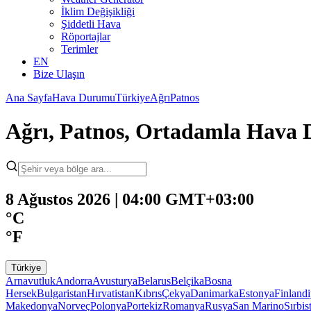
İklim Değişikliği
Şiddetli Hava
Röportajlar
Terimler
EN
Bize Ulaşın
Ana Sayfa
Hava Durumu
Türkiye
Ağrı
Patnos
Ağrı, Patnos, Ortadamla Hava
8 Ağustos 2026 | 04:00 GMT+03:00
°C
°F
Türkiye
Arnavutluk
Andorra
Avusturya
Belarus
Belçika
Bosna
Hersek
Bulgaristan
Hırvatistan
Kıbrıs
Çekya
Danimarka
Estonya
Finland
Makedonya
Norveç
Polonya
Portekiz
Romanya
Rusya
San Marino
Sırbis