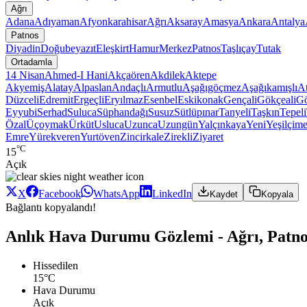
Ağrı
Adana
Adıyaman
Afyonkarahisar
Ağrı
Aksaray
Amasya
Ankara
Antalya
Patnos
Diyadin
Doğubeyazıt
Eleşkirt
Hamur
Merkez
Patnos
Taşlıçay
Tutak
Ortadamla
14 Nisan
Ahmed-I Hani
Akçaören
Akdilek
Aktepe
Akyemiş
Alatay
Alpaslan
Andaçlı
Armutlu
Aşağıgöçmez
Aşağıkamışlı
At
Düzceli
Edremit
Ergeçli
Eryılmaz
Esenbel
Eskikonak
Gençali
Gökçeali
Gö
Eyyubi
Serhad
Suluca
Süphandağı
Susuz
Sütlüpınar
Tanyeli
Taşkın
Tepeli
Özal
Üçoymak
Ürküt
Usluca
Uzunca
Uzungün
Yalçınkaya
Yeni
Yeşilçim
Emre
Yürekveren
Yurtöven
Zincirkale
Zirekli
Ziyaret
°C
15
Açık
X
Facebook
WhatsApp
LinkedIn
Kaydet
Kopyala
Bağlantı kopyalandı!
Anlık Hava Durumu Gözlemi - Ağrı, Patn
Hissedilen
15°C
Hava Durumu
Açık