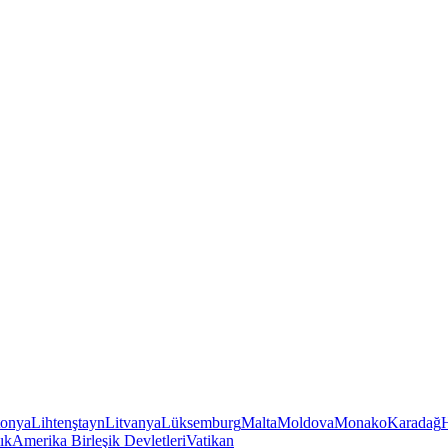
tonya
Lihtenştayn
Litvanya
Lüksemburg
Malta
Moldova
Monako
Karadağ
ık
Amerika Birleşik Devletleri
Vatikan