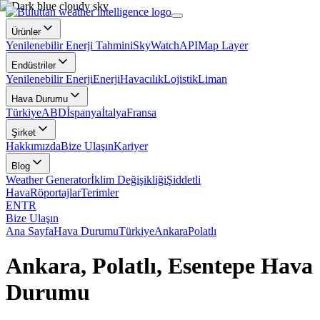
Ürünler
Yenilenebilir Enerji Tahmini
SkyWatch
API
Map Layer
Endüstriler
Yenilenebilir Enerji
Enerji
Havacılık
Lojistik
Liman
Hava Durumu
Türkiye
ABD
İspanya
İtalya
Fransa
Şirket
Hakkımızda
Bize Ulaşın
Kariyer
Blog
Weather Generator
İklim Değişikliği
Şiddetli
Hava
Röportajlar
Terimler
EN
TR
Bize Ulaşın
Ana Sayfa
Hava Durumu
Türkiye
Ankara
Polatlı
Ankara, Polatlı, Esentepe Hava
Durumu