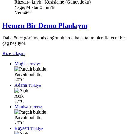
Rüzgar
4 km/h
| Keşişleme (Güneydoğu)
Yağış Miktarı
0 mm/h
Nem
46%
Hemen Bir Demo Planlayın
Daha önce görülmemiş doğruluklarda hava tahminleri ile yeni bir
çağ başlıyor!
Bize Ulaşın
Muğla
Türkiye
Parçalı bulutlu
30°C
Adana
Türkiye
Açık
27°C
Manisa
Türkiye
Parçalı bulutlu
29°C
Kayseri
Türkiye