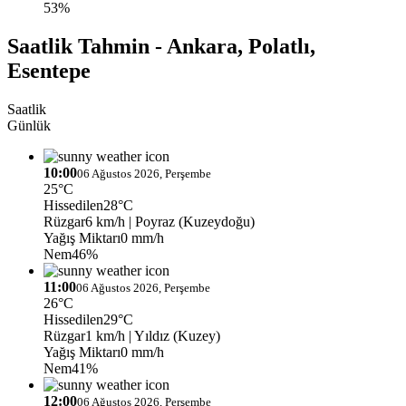
53%
Saatlik Tahmin - Ankara, Polatlı,
Esentepe
Saatlik
Günlük
10:00
06 Ağustos 2026, Perşembe
25°C
Hissedilen
28°C
Rüzgar
6 km/h
| Poyraz (Kuzeydoğu)
Yağış Miktarı
0 mm/h
Nem
46%
11:00
06 Ağustos 2026, Perşembe
26°C
Hissedilen
29°C
Rüzgar
1 km/h
| Yıldız (Kuzey)
Yağış Miktarı
0 mm/h
Nem
41%
12:00
06 Ağustos 2026, Perşembe