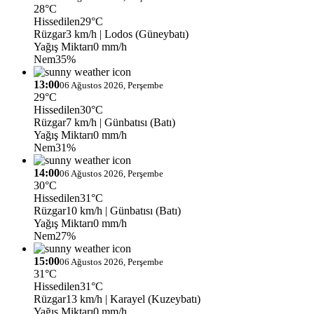
28°C
Hissedilen
29°C
Rüzgar
3 km/h
| Lodos (Güneybatı)
Yağış Miktarı
0 mm/h
Nem
35%
13:00
06 Ağustos 2026, Perşembe
29°C
Hissedilen
30°C
Rüzgar
7 km/h
| Günbatısı (Batı)
Yağış Miktarı
0 mm/h
Nem
31%
14:00
06 Ağustos 2026, Perşembe
30°C
Hissedilen
31°C
Rüzgar
10 km/h
| Günbatısı (Batı)
Yağış Miktarı
0 mm/h
Nem
27%
15:00
06 Ağustos 2026, Perşembe
31°C
Hissedilen
31°C
Rüzgar
13 km/h
| Karayel (Kuzeybatı)
Yağış Miktarı
0 mm/h