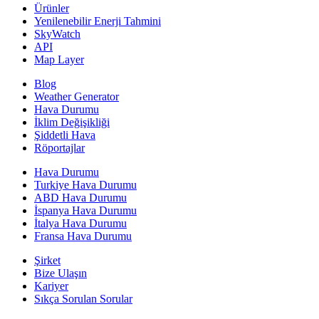
Ürünler
Yenilenebilir Enerji Tahmini
SkyWatch
API
Map Layer
Blog
Weather Generator
Hava Durumu
İklim Değişikliği
Şiddetli Hava
Röportajlar
Hava Durumu
Turkiye Hava Durumu
ABD Hava Durumu
İspanya Hava Durumu
İtalya Hava Durumu
Fransa Hava Durumu
Şirket
Bize Ulaşın
Kariyer
Sıkça Sorulan Sorular