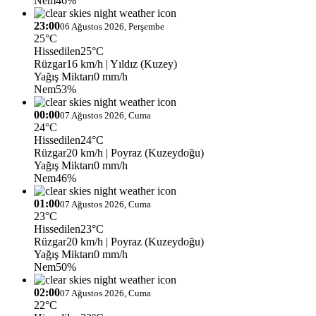
Nem
46%
23:00
06 Ağustos 2026, Perşembe
25°C
Hissedilen
25°C
Rüzgar
16 km/h
| Yıldız (Kuzey)
Yağış Miktarı
0 mm/h
Nem
53%
00:00
07 Ağustos 2026, Cuma
24°C
Hissedilen
24°C
Rüzgar
20 km/h
| Poyraz (Kuzeydoğu)
Yağış Miktarı
0 mm/h
Nem
46%
01:00
07 Ağustos 2026, Cuma
23°C
Hissedilen
23°C
Rüzgar
20 km/h
| Poyraz (Kuzeydoğu)
Yağış Miktarı
0 mm/h
Nem
50%
02:00
07 Ağustos 2026, Cuma
22°C