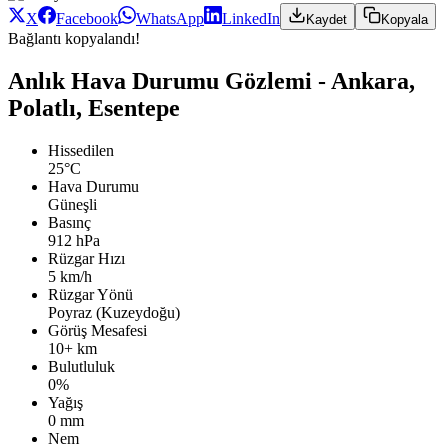
X
Facebook
WhatsApp
LinkedIn
Kaydet
Kopyala
Bağlantı kopyalandı!
Anlık Hava Durumu Gözlemi - Ankara,
Polatlı, Esentepe
Hissedilen
25°C
Hava Durumu
Güneşli
Basınç
912 hPa
Rüzgar Hızı
5 km/h
Rüzgar Yönü
Poyraz (Kuzeydoğu)
Görüş Mesafesi
10+ km
Bulutluluk
0%
Yağış
0 mm
Nem