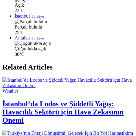
Açık
22°C
İstanbul
Türkiye
Parçalı bulutlu
25°C
Antalya
Türkiye
Çoğunlukla açık
30°C
Related Articles
Weather
İstanbul’da Lodos ve Şiddetli Yağış:
Havacılık Sektörü için Hava Zekasının
Önemi
İklim