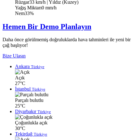
Rüzgar
33 km/h
| Yıldız (Kuzey)
Yağış Miktarı
0 mm/h
Nem
33%
Hemen Bir Demo Planlayın
Daha önce görülmemiş doğruluklarda hava tahminleri ile yeni bir
çağ başlıyor!
Bize Ulaşın
Ankara
Türkiye
Açık
27°C
İstanbul
Türkiye
Parçalı bulutlu
25°C
Diyarbakır
Türkiye
Çoğunlukla açık
30°C
Tekirdağ
Türkiye