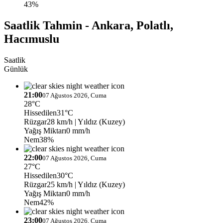
43%
Saatlik Tahmin - Ankara, Polatlı,
Hacımuslu
Saatlik
Günlük
21:00
07 Ağustos 2026, Cuma
28°C
Hissedilen
31°C
Rüzgar
28 km/h
| Yıldız (Kuzey)
Yağış Miktarı
0 mm/h
Nem
38%
22:00
07 Ağustos 2026, Cuma
27°C
Hissedilen
30°C
Rüzgar
25 km/h
| Yıldız (Kuzey)
Yağış Miktarı
0 mm/h
Nem
42%
23:00
07 Ağustos 2026, Cuma