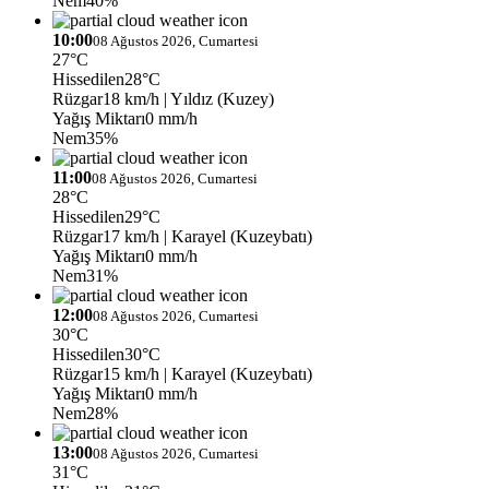
Nem
40%
10:00
08 Ağustos 2026, Cumartesi
27°C
Hissedilen
28°C
Rüzgar
18 km/h
| Yıldız (Kuzey)
Yağış Miktarı
0 mm/h
Nem
35%
11:00
08 Ağustos 2026, Cumartesi
28°C
Hissedilen
29°C
Rüzgar
17 km/h
| Karayel (Kuzeybatı)
Yağış Miktarı
0 mm/h
Nem
31%
12:00
08 Ağustos 2026, Cumartesi
30°C
Hissedilen
30°C
Rüzgar
15 km/h
| Karayel (Kuzeybatı)
Yağış Miktarı
0 mm/h
Nem
28%
13:00
08 Ağustos 2026, Cumartesi
31°C