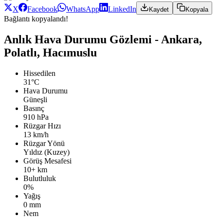
X
Facebook
WhatsApp
LinkedIn
Kaydet
Kopyala
Bağlantı kopyalandı!
Anlık Hava Durumu Gözlemi - Ankara,
Polatlı, Hacımuslu
Hissedilen
31°C
Hava Durumu
Güneşli
Basınç
910 hPa
Rüzgar Hızı
13 km/h
Rüzgar Yönü
Yıldız (Kuzey)
Görüş Mesafesi
10+ km
Bulutluluk
0%
Yağış
0 mm
Nem