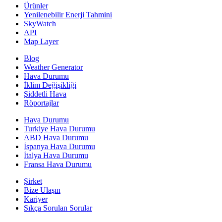
Ürünler
Yenilenebilir Enerji Tahmini
SkyWatch
API
Map Layer
Blog
Weather Generator
Hava Durumu
İklim Değişikliği
Şiddetli Hava
Röportajlar
Hava Durumu
Turkiye Hava Durumu
ABD Hava Durumu
İspanya Hava Durumu
İtalya Hava Durumu
Fransa Hava Durumu
Şirket
Bize Ulaşın
Kariyer
Sıkça Sorulan Sorular