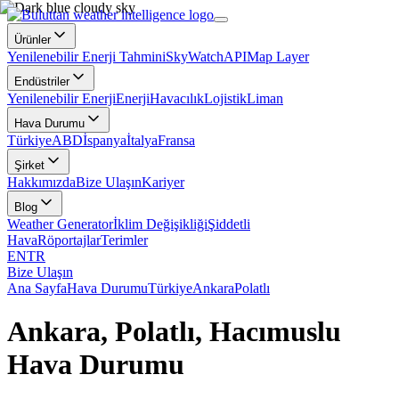
Ürünler
Yenilenebilir Enerji Tahmini
SkyWatch
API
Map Layer
Endüstriler
Yenilenebilir Enerji
Enerji
Havacılık
Lojistik
Liman
Hava Durumu
Türkiye
ABD
İspanya
İtalya
Fransa
Şirket
Hakkımızda
Bize Ulaşın
Kariyer
Blog
Weather Generator
İklim Değişikliği
Şiddetli
Hava
Röportajlar
Terimler
EN
TR
Bize Ulaşın
Ana Sayfa
Hava Durumu
Türkiye
Ankara
Polatlı
Ankara, Polatlı, Hacımuslu
Hava Durumu