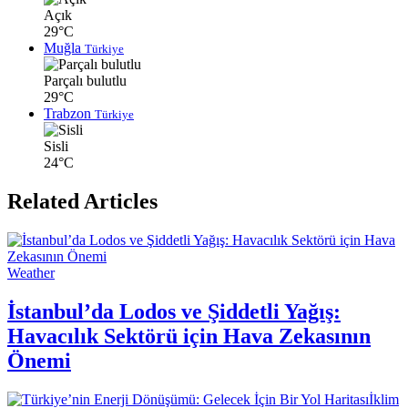
Açık
29°C
Muğla
Türkiye
Parçalı bulutlu
29°C
Trabzon
Türkiye
Sisli
24°C
Related Articles
Weather
İstanbul’da Lodos ve Şiddetli Yağış:
Havacılık Sektörü için Hava Zekasının
Önemi
İklim