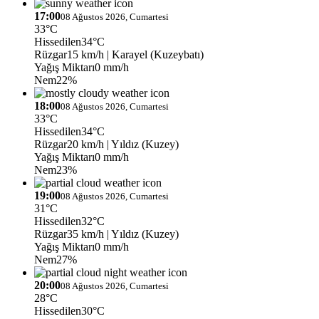
17:00
08 Ağustos 2026, Cumartesi
33°C
Hissedilen
34°C
Rüzgar
15 km/h
| Karayel (Kuzeybatı)
Yağış Miktarı
0 mm/h
Nem
22%
18:00
08 Ağustos 2026, Cumartesi
33°C
Hissedilen
34°C
Rüzgar
20 km/h
| Yıldız (Kuzey)
Yağış Miktarı
0 mm/h
Nem
23%
19:00
08 Ağustos 2026, Cumartesi
31°C
Hissedilen
32°C
Rüzgar
35 km/h
| Yıldız (Kuzey)
Yağış Miktarı
0 mm/h
Nem
27%
20:00
08 Ağustos 2026, Cumartesi
28°C
Hissedilen
30°C