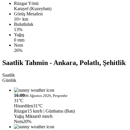
Rüzgar Yönü
Karayel (Kuzeybatı)
Görüş Mesafesi
10+ km
Bulutluluk
13%
Yağış
0 mm
Nem
26%
Saatlik Tahmin - Ankara, Polatlı, Şehitlik
Saatlik
Günlük
16:00
06 Ağustos 2026, Perşembe
31°C
Hissedilen
31°C
Rüzgar
15 km/h
| Günbatısı (Batı)
Yağış Miktarı
0 mm/h
Nem
20%