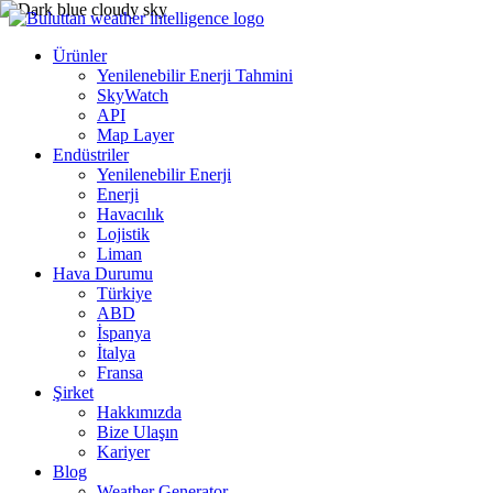
Ürünler
Yenilenebilir Enerji Tahmini
SkyWatch
API
Map Layer
Endüstriler
Yenilenebilir Enerji
Enerji
Havacılık
Lojistik
Liman
Hava Durumu
Türkiye
ABD
İspanya
İtalya
Fransa
Şirket
Hakkımızda
Bize Ulaşın
Kariyer
Blog
Weather Generator