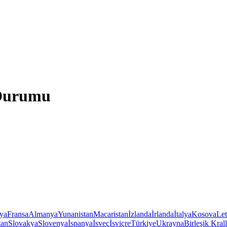
 Durumu
iya
Fransa
Almanya
Yunanistan
Macaristan
İzlanda
İrlanda
İtalya
Kosova
Le
tan
Slovakya
Slovenya
İspanya
İsveç
İsviçre
Türkiye
Ukrayna
Birleşik Krall