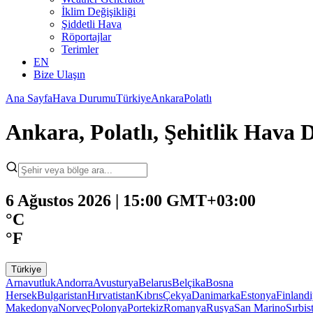
İklim Değişikliği
Şiddetli Hava
Röportajlar
Terimler
EN
Bize Ulaşın
Ana Sayfa
Hava Durumu
Türkiye
Ankara
Polatlı
Ankara, Polatlı, Şehitlik Hava
6 Ağustos 2026 | 15:00 GMT+03:00
°C
°F
Türkiye
Arnavutluk
Andorra
Avusturya
Belarus
Belçika
Bosna
Hersek
Bulgaristan
Hırvatistan
Kıbrıs
Çekya
Danimarka
Estonya
Finland
Makedonya
Norveç
Polonya
Portekiz
Romanya
Rusya
San Marino
Sırbis