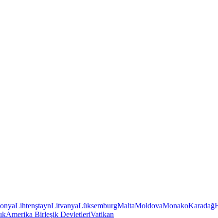
tonya
Lihtenştayn
Litvanya
Lüksemburg
Malta
Moldova
Monako
Karadağ
ık
Amerika Birleşik Devletleri
Vatikan