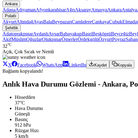
Ankara
Adana
Adıyaman
Afyonkarahisar
Ağrı
Aksaray
Amasya
Ankara
Antalya
Polatlı
Akyurt
Altındağ
Ayaş
Bala
Beypazarı
Çamlıdere
Çankaya
Çubuk
Elmada
Şehitlik
Adatoprakpınar
Avdanlı
Avşar
Babayakup
Basri
Beşköprü
Beyceğiz
Beyl
Akif
Müslim
Oğuzlar
Olukpınar
Ömerler
Ördekgölü
Özyurt
Poyraz
Saban
°C
32
Açık, Çok Sıcak ve Nemli
X
Facebook
WhatsApp
LinkedIn
Kaydet
Kopyala
Bağlantı kopyalandı!
Anlık Hava Durumu Gözlemi - Ankara, Pola
Hissedilen
37°C
Hava Durumu
Güneşli
Basınç
912 hPa
Rüzgar Hızı
5 km/h