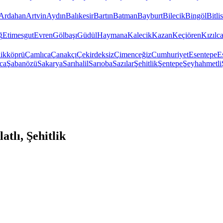
Ardahan
Artvin
Aydın
Balıkesir
Bartın
Batman
Bayburt
Bilecik
Bingöl
Bitlis
ğ
Etimesgut
Evren
Gölbaşı
Güdül
Haymana
Kalecik
Kazan
Keçiören
Kızıl
ikköprü
Çamlıca
Çanakçı
Çekirdeksiz
Çimenceğiz
Cumhuriyet
Esentepe
E
ca
Şabanözü
Sakarya
Sarıhalil
Sarıoba
Sazılar
Şehitlik
Şentepe
Şeyhahmetli
tlı, Şehitlik