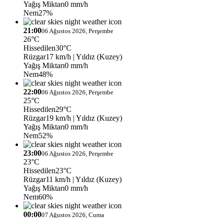
Yağış Miktarı
0 mm/h
Nem
27%
21:00
06 Ağustos 2026, Perşembe
26°C
Hissedilen
30°C
Rüzgar
17 km/h
| Yıldız (Kuzey)
Yağış Miktarı
0 mm/h
Nem
48%
22:00
06 Ağustos 2026, Perşembe
25°C
Hissedilen
29°C
Rüzgar
19 km/h
| Yıldız (Kuzey)
Yağış Miktarı
0 mm/h
Nem
52%
23:00
06 Ağustos 2026, Perşembe
23°C
Hissedilen
23°C
Rüzgar
11 km/h
| Yıldız (Kuzey)
Yağış Miktarı
0 mm/h
Nem
60%
00:00
07 Ağustos 2026, Cuma