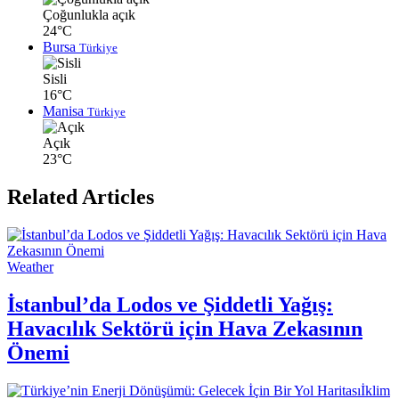
Çoğunlukla açık
24°C
Bursa
Türkiye
Sisli
16°C
Manisa
Türkiye
Açık
23°C
Related Articles
Weather
İstanbul’da Lodos ve Şiddetli Yağış:
Havacılık Sektörü için Hava Zekasının
Önemi
İklim