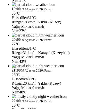
Nem
27%
19:00
09 Ağustos 2026, Pazar
30°C
Hissedilen
31°C
Rüzgar
18 km/h
| Yıldız (Kuzey)
Yağış Miktarı
0 mm/h
Nem
27%
20:00
09 Ağustos 2026, Pazar
27°C
Hissedilen
31°C
Rüzgar
31 km/h
| Karayel (Kuzeybatı)
Yağış Miktarı
0 mm/h
Nem
43%
21:00
09 Ağustos 2026, Pazar
26°C
Hissedilen
30°C
Rüzgar
20 km/h
| Yıldız (Kuzey)
Yağış Miktarı
0 mm/h
Nem
48%
22:00
09 Ağustos 2026, Pazar
25°C