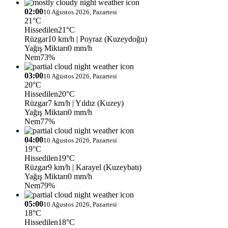
02:00
10 Ağustos 2026, Pazartesi
21°C
Hissedilen
21°C
Rüzgar
10 km/h
| Poyraz (Kuzeydoğu)
Yağış Miktarı
0 mm/h
Nem
73%
03:00
10 Ağustos 2026, Pazartesi
20°C
Hissedilen
20°C
Rüzgar
7 km/h
| Yıldız (Kuzey)
Yağış Miktarı
0 mm/h
Nem
77%
04:00
10 Ağustos 2026, Pazartesi
19°C
Hissedilen
19°C
Rüzgar
9 km/h
| Karayel (Kuzeybatı)
Yağış Miktarı
0 mm/h
Nem
79%
05:00
10 Ağustos 2026, Pazartesi
18°C
Hissedilen
18°C