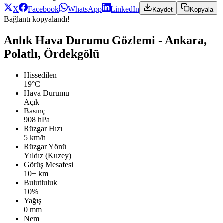
X
Facebook
WhatsApp
LinkedIn
Kaydet
Kopyala
Bağlantı kopyalandı!
Anlık Hava Durumu Gözlemi - Ankara,
Polatlı, Ördekgölü
Hissedilen
19°C
Hava Durumu
Açık
Basınç
908 hPa
Rüzgar Hızı
5 km/h
Rüzgar Yönü
Yıldız (Kuzey)
Görüş Mesafesi
10+ km
Bulutluluk
10%
Yağış
0 mm
Nem