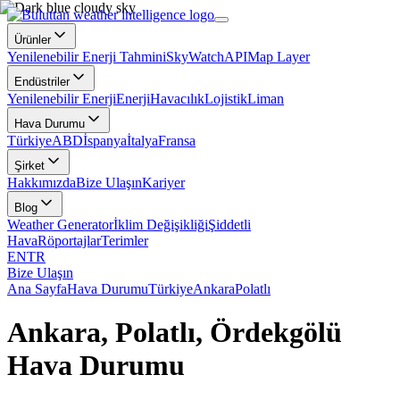
Ürünler
Yenilenebilir Enerji Tahmini
SkyWatch
API
Map Layer
Endüstriler
Yenilenebilir Enerji
Enerji
Havacılık
Lojistik
Liman
Hava Durumu
Türkiye
ABD
İspanya
İtalya
Fransa
Şirket
Hakkımızda
Bize Ulaşın
Kariyer
Blog
Weather Generator
İklim Değişikliği
Şiddetli
Hava
Röportajlar
Terimler
EN
TR
Bize Ulaşın
Ana Sayfa
Hava Durumu
Türkiye
Ankara
Polatlı
Ankara, Polatlı, Ördekgölü
Hava Durumu