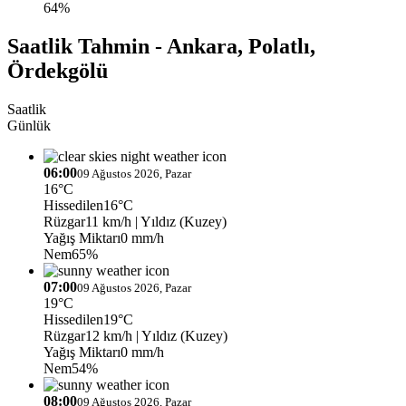
64%
Saatlik Tahmin - Ankara, Polatlı,
Ördekgölü
Saatlik
Günlük
06:00
09 Ağustos 2026, Pazar
16°C
Hissedilen
16°C
Rüzgar
11 km/h
| Yıldız (Kuzey)
Yağış Miktarı
0 mm/h
Nem
65%
07:00
09 Ağustos 2026, Pazar
19°C
Hissedilen
19°C
Rüzgar
12 km/h
| Yıldız (Kuzey)
Yağış Miktarı
0 mm/h
Nem
54%
08:00
09 Ağustos 2026, Pazar