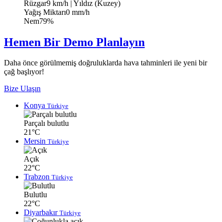
Rüzgar
9 km/h
| Yıldız (Kuzey)
Yağış Miktarı
0 mm/h
Nem
79%
Hemen Bir Demo Planlayın
Daha önce görülmemiş doğruluklarda hava tahminleri ile yeni bir
çağ başlıyor!
Bize Ulaşın
Konya
Türkiye
Parçalı bulutlu
21°C
Mersin
Türkiye
Açık
22°C
Trabzon
Türkiye
Bulutlu
22°C
Diyarbakır
Türkiye