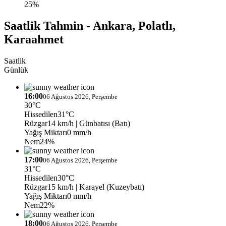
25%
Saatlik Tahmin - Ankara, Polatlı,
Karaahmet
Saatlik
Günlük
16:00
06 Ağustos 2026, Perşembe
30°C
Hissedilen
31°C
Rüzgar
14 km/h
| Günbatısı (Batı)
Yağış Miktarı
0 mm/h
Nem
24%
17:00
06 Ağustos 2026, Perşembe
31°C
Hissedilen
30°C
Rüzgar
15 km/h
| Karayel (Kuzeybatı)
Yağış Miktarı
0 mm/h
Nem
22%
18:00
06 Ağustos 2026, Perşembe