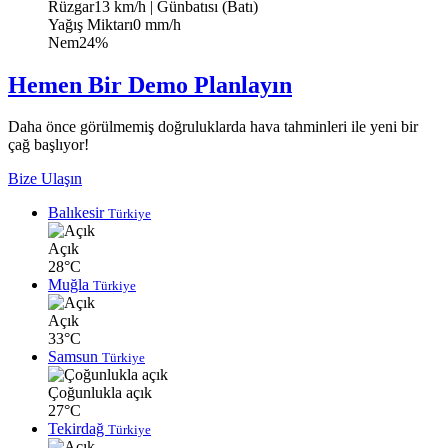
Rüzgar
13 km/h
| Günbatısı (Batı)
Yağış Miktarı
0 mm/h
Nem
24%
Hemen Bir Demo Planlayın
Daha önce görülmemiş doğruluklarda hava tahminleri ile yeni bir
çağ başlıyor!
Bize Ulaşın
Balıkesir
Türkiye
Açık
28°C
Muğla
Türkiye
Açık
33°C
Samsun
Türkiye
Çoğunlukla açık
27°C
Tekirdağ
Türkiye