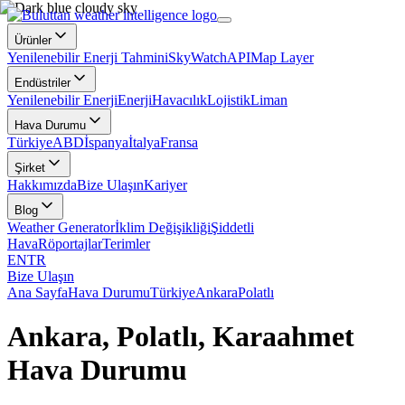
Ürünler
Yenilenebilir Enerji Tahmini
SkyWatch
API
Map Layer
Endüstriler
Yenilenebilir Enerji
Enerji
Havacılık
Lojistik
Liman
Hava Durumu
Türkiye
ABD
İspanya
İtalya
Fransa
Şirket
Hakkımızda
Bize Ulaşın
Kariyer
Blog
Weather Generator
İklim Değişikliği
Şiddetli
Hava
Röportajlar
Terimler
EN
TR
Bize Ulaşın
Ana Sayfa
Hava Durumu
Türkiye
Ankara
Polatlı
Ankara, Polatlı, Karaahmet
Hava Durumu