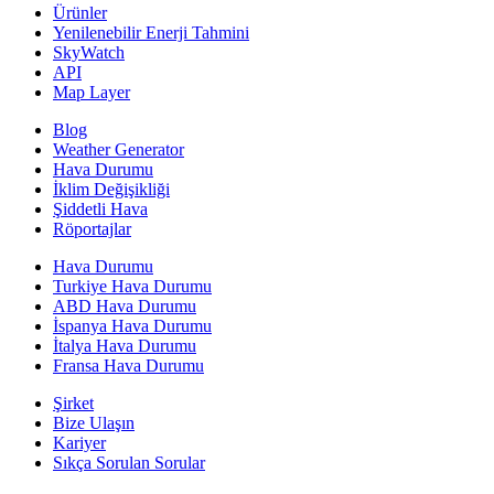
Ürünler
Yenilenebilir Enerji Tahmini
SkyWatch
API
Map Layer
Blog
Weather Generator
Hava Durumu
İklim Değişikliği
Şiddetli Hava
Röportajlar
Hava Durumu
Turkiye Hava Durumu
ABD Hava Durumu
İspanya Hava Durumu
İtalya Hava Durumu
Fransa Hava Durumu
Şirket
Bize Ulaşın
Kariyer
Sıkça Sorulan Sorular