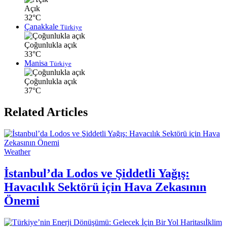
Açık
32°C
Çanakkale
Türkiye
Çoğunlukla açık
33°C
Manisa
Türkiye
Çoğunlukla açık
37°C
Related Articles
Weather
İstanbul’da Lodos ve Şiddetli Yağış:
Havacılık Sektörü için Hava Zekasının
Önemi
İklim