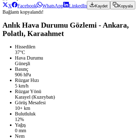
X
Facebook
WhatsApp
LinkedIn
Kaydet
Kopyala
Bağlantı kopyalandı!
Anlık Hava Durumu Gözlemi - Ankara,
Polatlı, Karaahmet
Hissedilen
37°C
Hava Durumu
Güneşli
Basınç
906 hPa
Rüzgar Hızı
5 km/h
Rüzgar Yönü
Karayel (Kuzeybatı)
Görüş Mesafesi
10+ km
Bulutluluk
12%
Yağış
0 mm
Nem