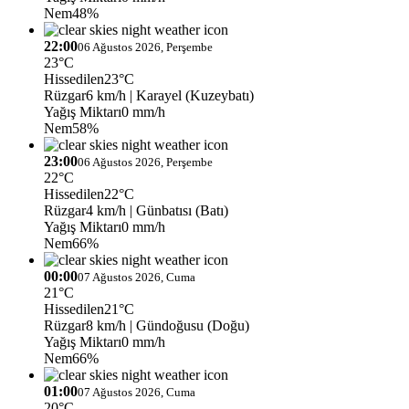
Nem
48%
22:00
06 Ağustos 2026, Perşembe
23°C
Hissedilen
23°C
Rüzgar
6 km/h
| Karayel (Kuzeybatı)
Yağış Miktarı
0 mm/h
Nem
58%
23:00
06 Ağustos 2026, Perşembe
22°C
Hissedilen
22°C
Rüzgar
4 km/h
| Günbatısı (Batı)
Yağış Miktarı
0 mm/h
Nem
66%
00:00
07 Ağustos 2026, Cuma
21°C
Hissedilen
21°C
Rüzgar
8 km/h
| Gündoğusu (Doğu)
Yağış Miktarı
0 mm/h
Nem
66%
01:00
07 Ağustos 2026, Cuma
20°C