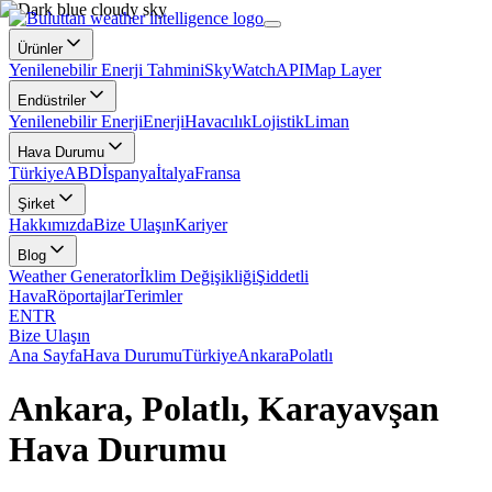
Ürünler
Yenilenebilir Enerji Tahmini
SkyWatch
API
Map Layer
Endüstriler
Yenilenebilir Enerji
Enerji
Havacılık
Lojistik
Liman
Hava Durumu
Türkiye
ABD
İspanya
İtalya
Fransa
Şirket
Hakkımızda
Bize Ulaşın
Kariyer
Blog
Weather Generator
İklim Değişikliği
Şiddetli
Hava
Röportajlar
Terimler
EN
TR
Bize Ulaşın
Ana Sayfa
Hava Durumu
Türkiye
Ankara
Polatlı
Ankara, Polatlı, Karayavşan
Hava Durumu