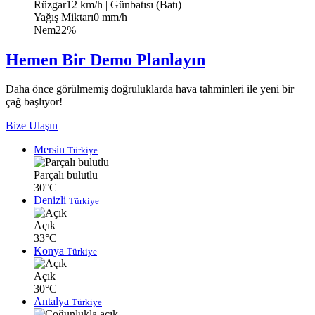
Rüzgar
12 km/h
| Günbatısı (Batı)
Yağış Miktarı
0 mm/h
Nem
22%
Hemen Bir Demo Planlayın
Daha önce görülmemiş doğruluklarda hava tahminleri ile yeni bir
çağ başlıyor!
Bize Ulaşın
Mersin
Türkiye
Parçalı bulutlu
30°C
Denizli
Türkiye
Açık
33°C
Konya
Türkiye
Açık
30°C
Antalya
Türkiye