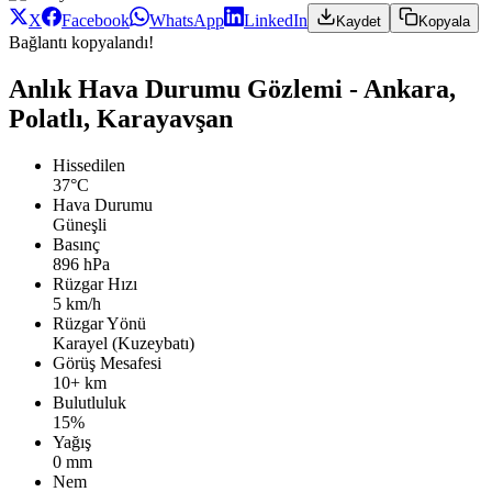
X
Facebook
WhatsApp
LinkedIn
Kaydet
Kopyala
Bağlantı kopyalandı!
Anlık Hava Durumu Gözlemi - Ankara,
Polatlı, Karayavşan
Hissedilen
37°C
Hava Durumu
Güneşli
Basınç
896 hPa
Rüzgar Hızı
5 km/h
Rüzgar Yönü
Karayel (Kuzeybatı)
Görüş Mesafesi
10+ km
Bulutluluk
15%
Yağış
0 mm
Nem