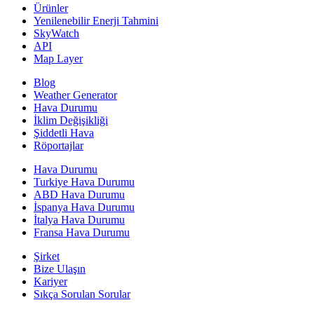
Ürünler
Yenilenebilir Enerji Tahmini
SkyWatch
API
Map Layer
Blog
Weather Generator
Hava Durumu
İklim Değişikliği
Şiddetli Hava
Röportajlar
Hava Durumu
Turkiye Hava Durumu
ABD Hava Durumu
İspanya Hava Durumu
İtalya Hava Durumu
Fransa Hava Durumu
Şirket
Bize Ulaşın
Kariyer
Sıkça Sorulan Sorular