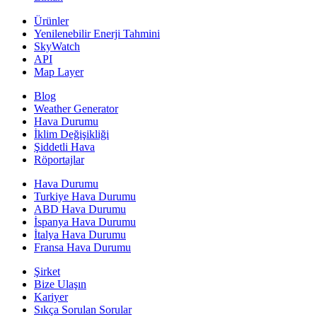
Ürünler
Yenilenebilir Enerji Tahmini
SkyWatch
API
Map Layer
Blog
Weather Generator
Hava Durumu
İklim Değişikliği
Şiddetli Hava
Röportajlar
Hava Durumu
Turkiye Hava Durumu
ABD Hava Durumu
İspanya Hava Durumu
İtalya Hava Durumu
Fransa Hava Durumu
Şirket
Bize Ulaşın
Kariyer
Sıkça Sorulan Sorular