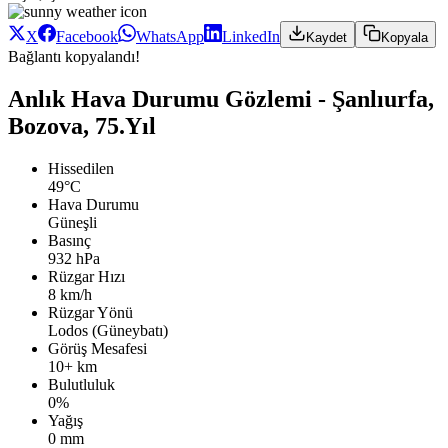
X
Facebook
WhatsApp
LinkedIn
Kaydet
Kopyala
Bağlantı kopyalandı!
Anlık Hava Durumu Gözlemi - Şanlıurfa,
Bozova, 75.Yıl
Hissedilen
49°C
Hava Durumu
Güneşli
Basınç
932 hPa
Rüzgar Hızı
8 km/h
Rüzgar Yönü
Lodos (Güneybatı)
Görüş Mesafesi
10+ km
Bulutluluk
0%
Yağış
0 mm