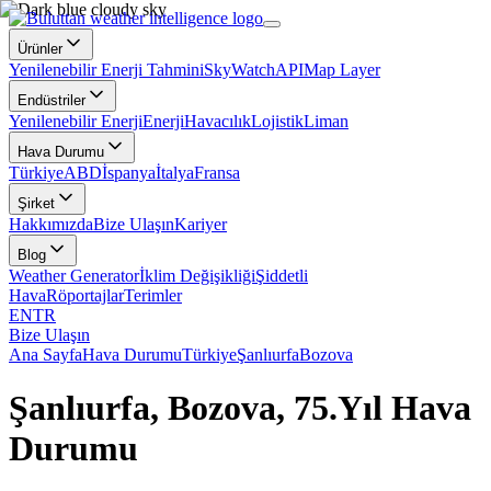
Ürünler
Yenilenebilir Enerji Tahmini
SkyWatch
API
Map Layer
Endüstriler
Yenilenebilir Enerji
Enerji
Havacılık
Lojistik
Liman
Hava Durumu
Türkiye
ABD
İspanya
İtalya
Fransa
Şirket
Hakkımızda
Bize Ulaşın
Kariyer
Blog
Weather Generator
İklim Değişikliği
Şiddetli
Hava
Röportajlar
Terimler
EN
TR
Bize Ulaşın
Ana Sayfa
Hava Durumu
Türkiye
Şanlıurfa
Bozova
Şanlıurfa, Bozova, 75.Yıl Hava
Durumu