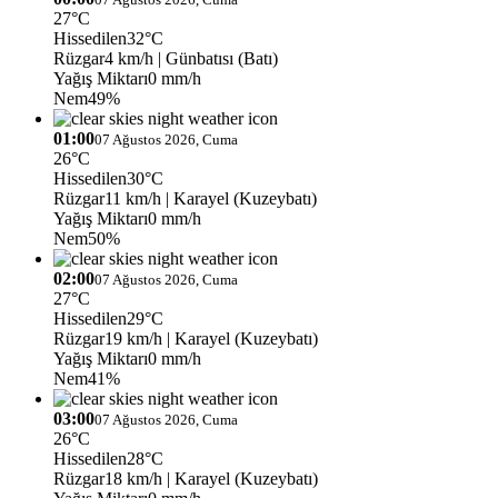
27°C
Hissedilen
32°C
Rüzgar
4 km/h
| Günbatısı (Batı)
Yağış Miktarı
0 mm/h
Nem
49%
01:00
07 Ağustos 2026, Cuma
26°C
Hissedilen
30°C
Rüzgar
11 km/h
| Karayel (Kuzeybatı)
Yağış Miktarı
0 mm/h
Nem
50%
02:00
07 Ağustos 2026, Cuma
27°C
Hissedilen
29°C
Rüzgar
19 km/h
| Karayel (Kuzeybatı)
Yağış Miktarı
0 mm/h
Nem
41%
03:00
07 Ağustos 2026, Cuma
26°C
Hissedilen
28°C
Rüzgar
18 km/h
| Karayel (Kuzeybatı)