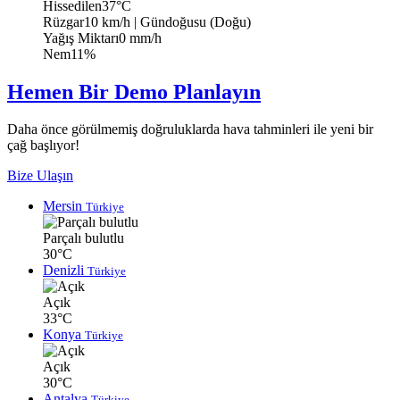
Hissedilen
37°C
Rüzgar
10 km/h
| Gündoğusu (Doğu)
Yağış Miktarı
0 mm/h
Nem
11%
Hemen Bir Demo Planlayın
Daha önce görülmemiş doğruluklarda hava tahminleri ile yeni bir
çağ başlıyor!
Bize Ulaşın
Mersin
Türkiye
Parçalı bulutlu
30°C
Denizli
Türkiye
Açık
33°C
Konya
Türkiye
Açık
30°C
Antalya
Türkiye