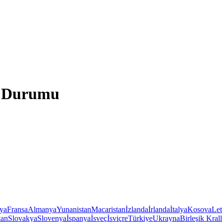
a Durumu
iya
Fransa
Almanya
Yunanistan
Macaristan
İzlanda
İrlanda
İtalya
Kosova
Le
tan
Slovakya
Slovenya
İspanya
İsveç
İsviçre
Türkiye
Ukrayna
Birleşik Krall