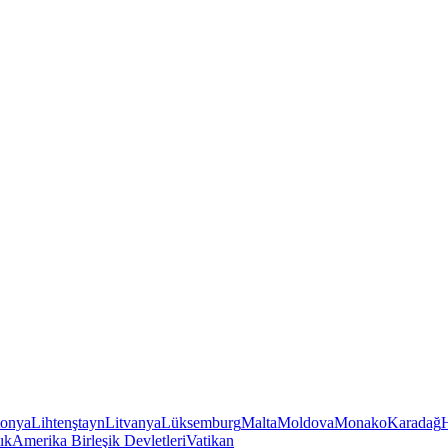
tonya
Lihtenştayn
Litvanya
Lüksemburg
Malta
Moldova
Monako
Karadağ
ık
Amerika Birleşik Devletleri
Vatikan