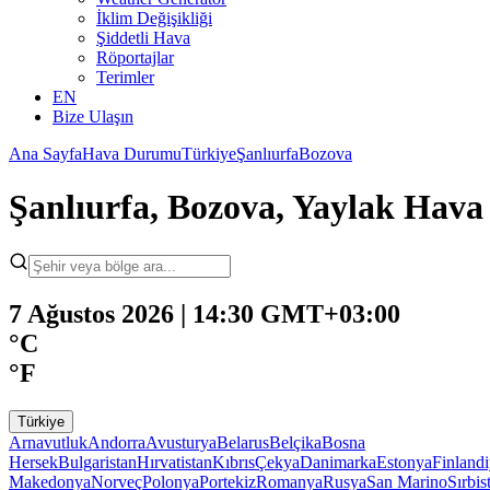
İklim Değişikliği
Şiddetli Hava
Röportajlar
Terimler
EN
Bize Ulaşın
Ana Sayfa
Hava Durumu
Türkiye
Şanlıurfa
Bozova
Şanlıurfa, Bozova, Yaylak Hav
7 Ağustos 2026 | 14:30 GMT+03:00
°C
°F
Türkiye
Arnavutluk
Andorra
Avusturya
Belarus
Belçika
Bosna
Hersek
Bulgaristan
Hırvatistan
Kıbrıs
Çekya
Danimarka
Estonya
Finland
Makedonya
Norveç
Polonya
Portekiz
Romanya
Rusya
San Marino
Sırbis