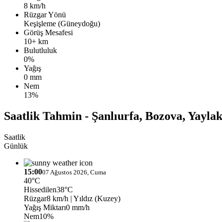
8 km/h
Rüzgar Yönü
Keşişleme (Güneydoğu)
Görüş Mesafesi
10+ km
Bulutluluk
0%
Yağış
0 mm
Nem
13%
Saatlik Tahmin - Şanlıurfa, Bozova, Yayla
Saatlik
Günlük
15:00
07 Ağustos 2026, Cuma
40°C
Hissedilen
38°C
Rüzgar
8 km/h
| Yıldız (Kuzey)
Yağış Miktarı
0 mm/h
Nem
10%