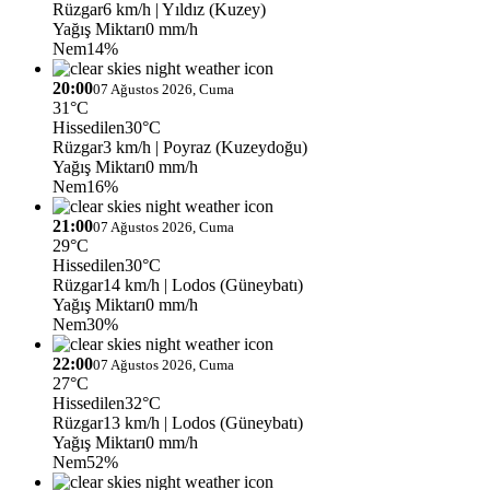
Rüzgar
6 km/h
| Yıldız (Kuzey)
Yağış Miktarı
0 mm/h
Nem
14%
20:00
07 Ağustos 2026, Cuma
31°C
Hissedilen
30°C
Rüzgar
3 km/h
| Poyraz (Kuzeydoğu)
Yağış Miktarı
0 mm/h
Nem
16%
21:00
07 Ağustos 2026, Cuma
29°C
Hissedilen
30°C
Rüzgar
14 km/h
| Lodos (Güneybatı)
Yağış Miktarı
0 mm/h
Nem
30%
22:00
07 Ağustos 2026, Cuma
27°C
Hissedilen
32°C
Rüzgar
13 km/h
| Lodos (Güneybatı)
Yağış Miktarı
0 mm/h
Nem
52%