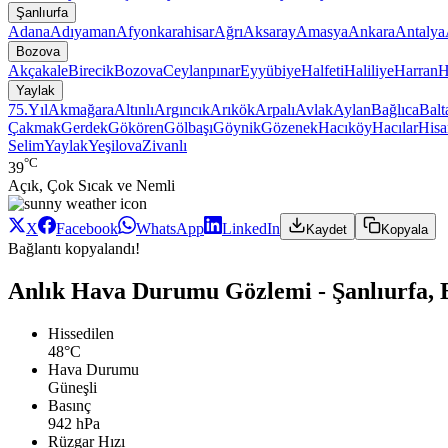
Şanlıurfa
Adana
Adıyaman
Afyonkarahisar
Ağrı
Aksaray
Amasya
Ankara
Antalya
Bozova
Akçakale
Birecik
Bozova
Ceylanpınar
Eyyübiye
Halfeti
Haliliye
Harran
H
Yaylak
75.Yıl
Akmağara
Altınlı
Argıncık
Arıkök
Arpalı
Avlak
Aylan
Bağlıca
Balt
Çakmak
Gerdek
Gökören
Gölbaşı
Göynik
Gözenek
Hacıköy
Hacılar
Hisa
Selim
Yaylak
Yeşilova
Zivanlı
°C
39
Açık, Çok Sıcak ve Nemli
X
Facebook
WhatsApp
LinkedIn
Kaydet
Kopyala
Bağlantı kopyalandı!
Anlık Hava Durumu Gözlemi - Şanlıurfa, 
Hissedilen
48°C
Hava Durumu
Güneşli
Basınç
942 hPa
Rüzgar Hızı