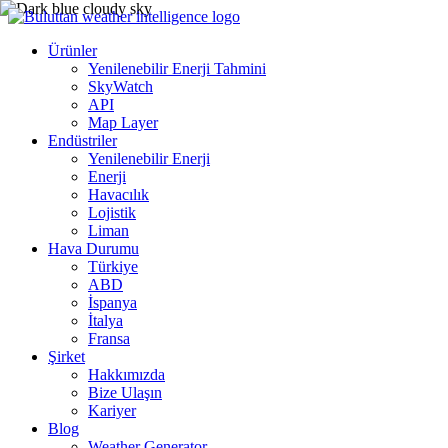
Ürünler
Yenilenebilir Enerji Tahmini
SkyWatch
API
Map Layer
Endüstriler
Yenilenebilir Enerji
Enerji
Havacılık
Lojistik
Liman
Hava Durumu
Türkiye
ABD
İspanya
İtalya
Fransa
Şirket
Hakkımızda
Bize Ulaşın
Kariyer
Blog
Weather Generator