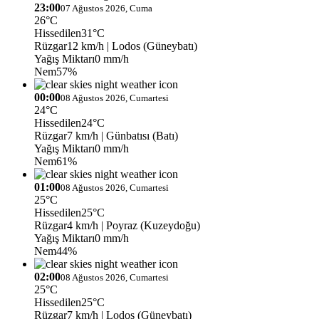
23:00
07 Ağustos 2026, Cuma
26°C
Hissedilen
31°C
Rüzgar
12 km/h
| Lodos (Güneybatı)
Yağış Miktarı
0 mm/h
Nem
57%
00:00
08 Ağustos 2026, Cumartesi
24°C
Hissedilen
24°C
Rüzgar
7 km/h
| Günbatısı (Batı)
Yağış Miktarı
0 mm/h
Nem
61%
01:00
08 Ağustos 2026, Cumartesi
25°C
Hissedilen
25°C
Rüzgar
4 km/h
| Poyraz (Kuzeydoğu)
Yağış Miktarı
0 mm/h
Nem
44%
02:00
08 Ağustos 2026, Cumartesi
25°C
Hissedilen
25°C
Rüzgar
7 km/h
| Lodos (Güneybatı)