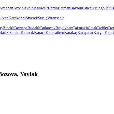
Ardahan
Artvin
Aydın
Balıkesir
Bartın
Batman
Bayburt
Bilecik
Bingöl
Bitlis
ilvan
Karaköprü
Siverek
Suruç
Viranşehir
aş
Binekli
Boztepe
Budaklı
Bulancak
Büyükhan
Çakmaklı
Çatak
Deliler
Den
rlar
İkiz
İncirli
Kabacık
Karaca
Karacaören
Karakaş
Karapınar
Kargılı
Kepri
Bozova, Yaylak