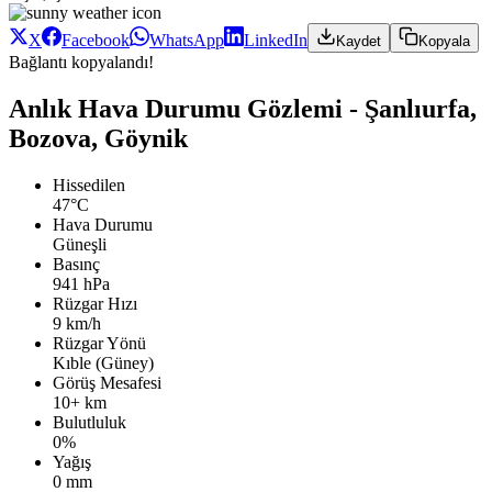
X
Facebook
WhatsApp
LinkedIn
Kaydet
Kopyala
Bağlantı kopyalandı!
Anlık Hava Durumu Gözlemi - Şanlıurfa,
Bozova, Göynik
Hissedilen
47°C
Hava Durumu
Güneşli
Basınç
941 hPa
Rüzgar Hızı
9 km/h
Rüzgar Yönü
Kıble (Güney)
Görüş Mesafesi
10+ km
Bulutluluk
0%
Yağış
0 mm