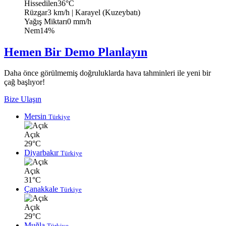
Hissedilen
36°C
Rüzgar
3 km/h
| Karayel (Kuzeybatı)
Yağış Miktarı
0 mm/h
Nem
14%
Hemen Bir Demo Planlayın
Daha önce görülmemiş doğruluklarda hava tahminleri ile yeni bir
çağ başlıyor!
Bize Ulaşın
Mersin
Türkiye
Açık
29°C
Diyarbakır
Türkiye
Açık
31°C
Çanakkale
Türkiye
Açık
29°C
Muğla
Türkiye