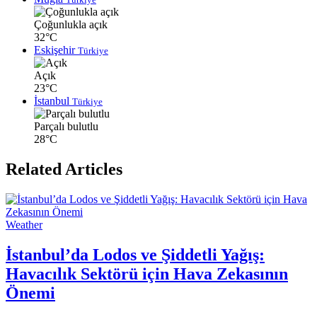
Çoğunlukla açık
32°C
Eskişehir
Türkiye
Açık
23°C
İstanbul
Türkiye
Parçalı bulutlu
28°C
Related Articles
Weather
İstanbul’da Lodos ve Şiddetli Yağış:
Havacılık Sektörü için Hava Zekasının
Önemi