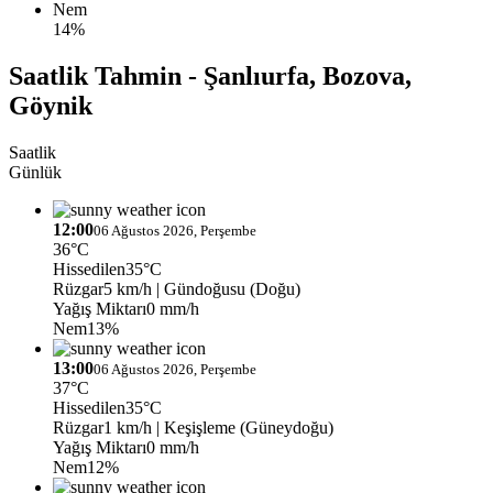
Nem
14%
Saatlik Tahmin - Şanlıurfa, Bozova,
Göynik
Saatlik
Günlük
12:00
06 Ağustos 2026, Perşembe
36°C
Hissedilen
35°C
Rüzgar
5 km/h
| Gündoğusu (Doğu)
Yağış Miktarı
0 mm/h
Nem
13%
13:00
06 Ağustos 2026, Perşembe
37°C
Hissedilen
35°C
Rüzgar
1 km/h
| Keşişleme (Güneydoğu)
Yağış Miktarı
0 mm/h
Nem
12%