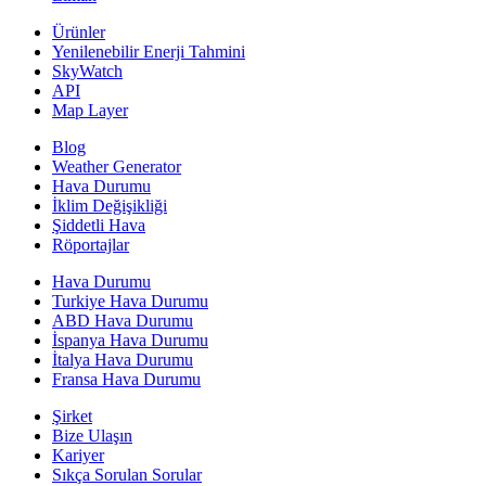
Ürünler
Yenilenebilir Enerji Tahmini
SkyWatch
API
Map Layer
Blog
Weather Generator
Hava Durumu
İklim Değişikliği
Şiddetli Hava
Röportajlar
Hava Durumu
Turkiye Hava Durumu
ABD Hava Durumu
İspanya Hava Durumu
İtalya Hava Durumu
Fransa Hava Durumu
Şirket
Bize Ulaşın
Kariyer
Sıkça Sorulan Sorular