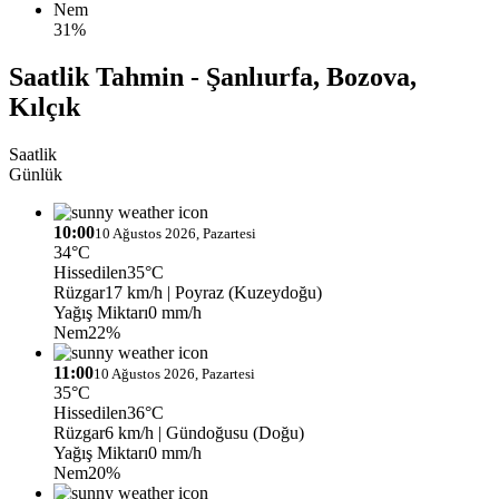
Nem
31%
Saatlik Tahmin - Şanlıurfa, Bozova,
Kılçık
Saatlik
Günlük
10:00
10 Ağustos 2026, Pazartesi
34°C
Hissedilen
35°C
Rüzgar
17 km/h
| Poyraz (Kuzeydoğu)
Yağış Miktarı
0 mm/h
Nem
22%
11:00
10 Ağustos 2026, Pazartesi
35°C
Hissedilen
36°C
Rüzgar
6 km/h
| Gündoğusu (Doğu)
Yağış Miktarı
0 mm/h
Nem
20%