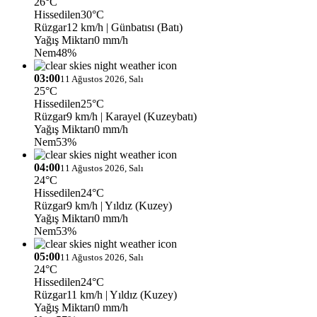
26°C
Hissedilen
30°C
Rüzgar
12 km/h
| Günbatısı (Batı)
Yağış Miktarı
0 mm/h
Nem
48%
03:00
11 Ağustos 2026, Salı
25°C
Hissedilen
25°C
Rüzgar
9 km/h
| Karayel (Kuzeybatı)
Yağış Miktarı
0 mm/h
Nem
53%
04:00
11 Ağustos 2026, Salı
24°C
Hissedilen
24°C
Rüzgar
9 km/h
| Yıldız (Kuzey)
Yağış Miktarı
0 mm/h
Nem
53%
05:00
11 Ağustos 2026, Salı
24°C
Hissedilen
24°C
Rüzgar
11 km/h
| Yıldız (Kuzey)
Yağış Miktarı
0 mm/h