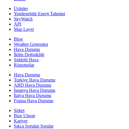
Ürünler
Yenilenebilir Enerji Tahmini
SkyWatch
API
Map Layer
Blog
Weather Generator
Hava Durumu
İklim Değişikliği
Şiddetli Hava
Röportajlar
Hava Durumu
Turkiye Hava Durumu
ABD Hava Durumu
İspanya Hava Durumu
İtalya Hava Durumu
Fransa Hava Durumu
Şirket
Bize Ulaşın
Kariyer
Sıkça Sorulan Sorular