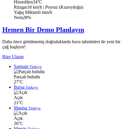
Hissedilen
34°C
Rüzgar
18 km/h
| Poyraz (Kuzeydoğu)
Yağış Miktarı
0 mm/h
Nem
28%
Hemen Bir Demo Planlayın
Daha önce görülmemiş doğruluklarda hava tahminleri ile yeni bir
çağ başlıyor!
Bize Ulaşın
Samsun
Türkiye
Parçalı bulutlu
27°C
Bursa
Türkiye
Açık
21°C
Manisa
Türkiye
Açık
26°C
Mersin
Türkiye