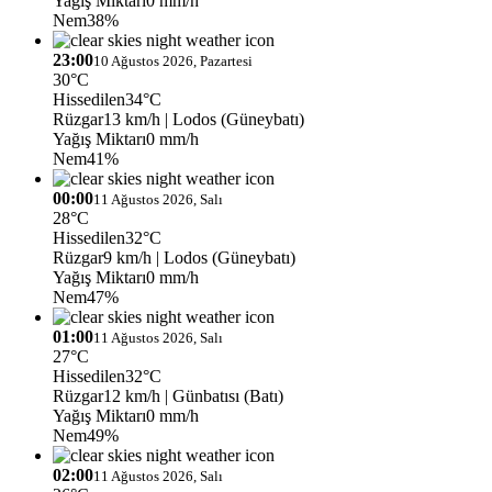
Yağış Miktarı
0 mm/h
Nem
38%
23:00
10 Ağustos 2026, Pazartesi
30°C
Hissedilen
34°C
Rüzgar
13 km/h
| Lodos (Güneybatı)
Yağış Miktarı
0 mm/h
Nem
41%
00:00
11 Ağustos 2026, Salı
28°C
Hissedilen
32°C
Rüzgar
9 km/h
| Lodos (Güneybatı)
Yağış Miktarı
0 mm/h
Nem
47%
01:00
11 Ağustos 2026, Salı
27°C
Hissedilen
32°C
Rüzgar
12 km/h
| Günbatısı (Batı)
Yağış Miktarı
0 mm/h
Nem
49%
02:00
11 Ağustos 2026, Salı