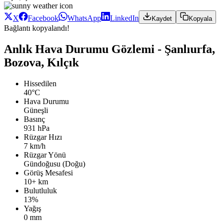
X
Facebook
WhatsApp
LinkedIn
Kaydet
Kopyala
Bağlantı kopyalandı!
Anlık Hava Durumu Gözlemi - Şanlıurfa,
Bozova, Kılçık
Hissedilen
40°C
Hava Durumu
Güneşli
Basınç
931 hPa
Rüzgar Hızı
7 km/h
Rüzgar Yönü
Gündoğusu (Doğu)
Görüş Mesafesi
10+ km
Bulutluluk
13%
Yağış
0 mm