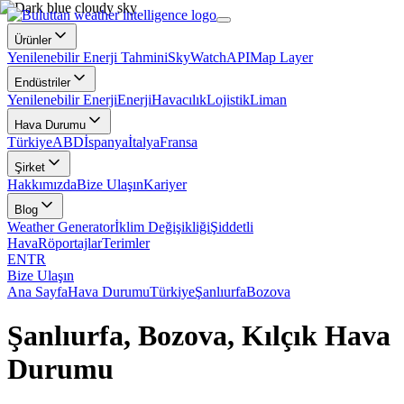
Ürünler
Yenilenebilir Enerji Tahmini
SkyWatch
API
Map Layer
Endüstriler
Yenilenebilir Enerji
Enerji
Havacılık
Lojistik
Liman
Hava Durumu
Türkiye
ABD
İspanya
İtalya
Fransa
Şirket
Hakkımızda
Bize Ulaşın
Kariyer
Blog
Weather Generator
İklim Değişikliği
Şiddetli
Hava
Röportajlar
Terimler
EN
TR
Bize Ulaşın
Ana Sayfa
Hava Durumu
Türkiye
Şanlıurfa
Bozova
Şanlıurfa, Bozova, Kılçık Hava
Durumu