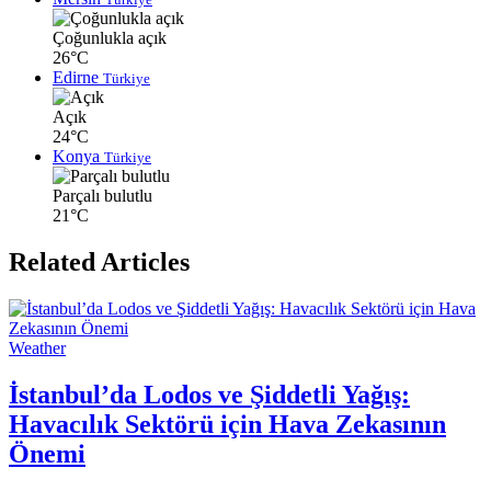
Çoğunlukla açık
26°C
Edirne
Türkiye
Açık
24°C
Konya
Türkiye
Parçalı bulutlu
21°C
Related Articles
Weather
İstanbul’da Lodos ve Şiddetli Yağış:
Havacılık Sektörü için Hava Zekasının
Önemi