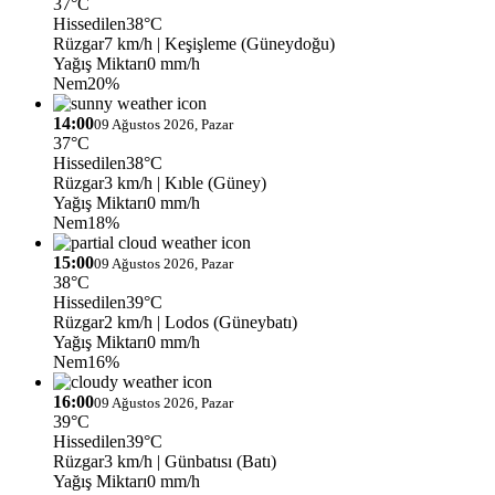
37°C
Hissedilen
38°C
Rüzgar
7 km/h
| Keşişleme (Güneydoğu)
Yağış Miktarı
0 mm/h
Nem
20%
14:00
09 Ağustos 2026, Pazar
37°C
Hissedilen
38°C
Rüzgar
3 km/h
| Kıble (Güney)
Yağış Miktarı
0 mm/h
Nem
18%
15:00
09 Ağustos 2026, Pazar
38°C
Hissedilen
39°C
Rüzgar
2 km/h
| Lodos (Güneybatı)
Yağış Miktarı
0 mm/h
Nem
16%
16:00
09 Ağustos 2026, Pazar
39°C
Hissedilen
39°C
Rüzgar
3 km/h
| Günbatısı (Batı)
Yağış Miktarı
0 mm/h