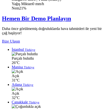
Yağış Miktarı
0 mm/h
Nem
21%
Hemen Bir Demo Planlayın
Daha önce görülmemiş doğruluklarda hava tahminleri ile yeni bir
çağ başlıyor!
Bize Ulaşın
İstanbul
Türkiye
Parçalı bulutlu
26°C
Manisa
Türkiye
Açık
31°C
Adana
Türkiye
Açık
32°C
Çanakkale
Türkiye