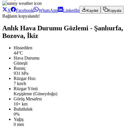
X
Facebook
WhatsApp
LinkedIn
Kaydet
Kopyala
Bağlantı kopyalandı!
Anlık Hava Durumu Gözlemi - Şanlıurfa,
Bozova, İkiz
Hissedilen
44°C
Hava Durumu
Güneşli
Basınç
931 hPa
Rüzgar Hızı
7 km/h
Rüzgar Yönü
Keşişleme (Güneydoğu)
Görüş Mesafesi
10+ km
Bulutluluk
0%
Yağış
0 mm