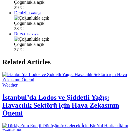
Çoğunlukla açık
29°C
Denizli
Türkiye
Çoğunlukla açık
28°C
Bursa
Türkiye
Çoğunlukla açık
27°C
Related Articles
Weather
İstanbul’da Lodos ve Şiddetli Yağış:
Havacılık Sektörü için Hava Zekasının
Önemi
İklim
Değişikliği