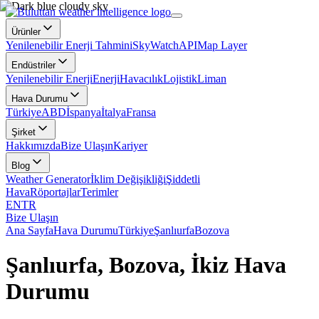
Ürünler
Yenilenebilir Enerji Tahmini
SkyWatch
API
Map Layer
Endüstriler
Yenilenebilir Enerji
Enerji
Havacılık
Lojistik
Liman
Hava Durumu
Türkiye
ABD
İspanya
İtalya
Fransa
Şirket
Hakkımızda
Bize Ulaşın
Kariyer
Blog
Weather Generator
İklim Değişikliği
Şiddetli
Hava
Röportajlar
Terimler
EN
TR
Bize Ulaşın
Ana Sayfa
Hava Durumu
Türkiye
Şanlıurfa
Bozova
Şanlıurfa, Bozova, İkiz Hava
Durumu