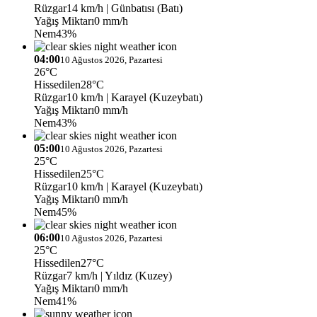
Rüzgar
14 km/h
| Günbatısı (Batı)
Yağış Miktarı
0 mm/h
Nem
43%
04:00
10 Ağustos 2026, Pazartesi
26°C
Hissedilen
28°C
Rüzgar
10 km/h
| Karayel (Kuzeybatı)
Yağış Miktarı
0 mm/h
Nem
43%
05:00
10 Ağustos 2026, Pazartesi
25°C
Hissedilen
25°C
Rüzgar
10 km/h
| Karayel (Kuzeybatı)
Yağış Miktarı
0 mm/h
Nem
45%
06:00
10 Ağustos 2026, Pazartesi
25°C
Hissedilen
27°C
Rüzgar
7 km/h
| Yıldız (Kuzey)
Yağış Miktarı
0 mm/h
Nem
41%