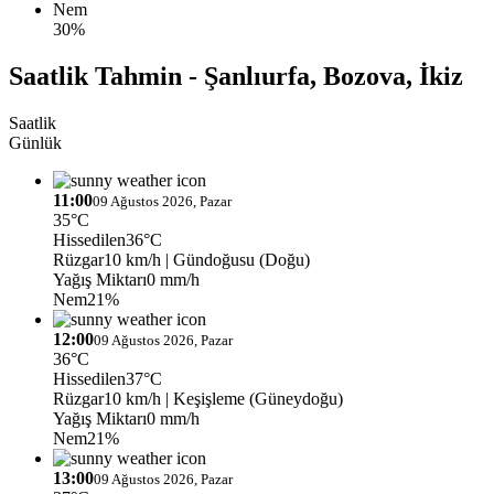
Nem
30%
Saatlik Tahmin - Şanlıurfa, Bozova, İkiz
Saatlik
Günlük
11:00
09 Ağustos 2026, Pazar
35°C
Hissedilen
36°C
Rüzgar
10 km/h
| Gündoğusu (Doğu)
Yağış Miktarı
0 mm/h
Nem
21%
12:00
09 Ağustos 2026, Pazar
36°C
Hissedilen
37°C
Rüzgar
10 km/h
| Keşişleme (Güneydoğu)
Yağış Miktarı
0 mm/h
Nem
21%
13:00
09 Ağustos 2026, Pazar