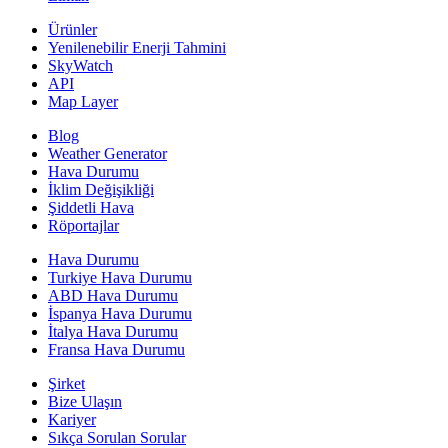
Ürünler
Yenilenebilir Enerji Tahmini
SkyWatch
API
Map Layer
Blog
Weather Generator
Hava Durumu
İklim Değişikliği
Şiddetli Hava
Röportajlar
Hava Durumu
Turkiye Hava Durumu
ABD Hava Durumu
İspanya Hava Durumu
İtalya Hava Durumu
Fransa Hava Durumu
Şirket
Bize Ulaşın
Kariyer
Sıkça Sorulan Sorular