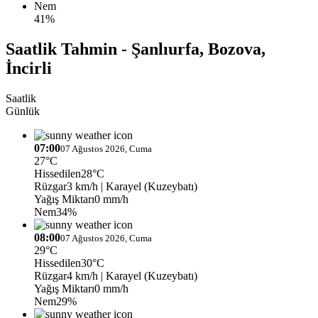
Nem
41%
Saatlik Tahmin - Şanlıurfa, Bozova,
İncirli
Saatlik
Günlük
07:00
07 Ağustos 2026, Cuma
27°C
Hissedilen
28°C
Rüzgar
3 km/h
| Karayel (Kuzeybatı)
Yağış Miktarı
0 mm/h
Nem
34%
08:00
07 Ağustos 2026, Cuma
29°C
Hissedilen
30°C
Rüzgar
4 km/h
| Karayel (Kuzeybatı)
Yağış Miktarı
0 mm/h
Nem
29%