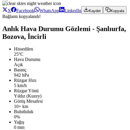
X
Facebook
WhatsApp
LinkedIn
Kaydet
Kopyala
Bağlantı kopyalandı!
Anlık Hava Durumu Gözlemi - Şanlıurfa,
Bozova, İncirli
Hissedilen
25°C
Hava Durumu
Açık
Basınç
942 hPa
Rüzgar Hızı
5 km/h
Rüzgar Yönü
Yıldız (Kuzey)
Görüş Mesafesi
10+ km
Bulutluluk
0%
Yağış
0 mm