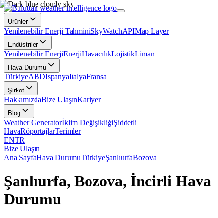
Ürünler
Yenilenebilir Enerji Tahmini
SkyWatch
API
Map Layer
Endüstriler
Yenilenebilir Enerji
Enerji
Havacılık
Lojistik
Liman
Hava Durumu
Türkiye
ABD
İspanya
İtalya
Fransa
Şirket
Hakkımızda
Bize Ulaşın
Kariyer
Blog
Weather Generator
İklim Değişikliği
Şiddetli
Hava
Röportajlar
Terimler
EN
TR
Bize Ulaşın
Ana Sayfa
Hava Durumu
Türkiye
Şanlıurfa
Bozova
Şanlıurfa, Bozova, İncirli Hava
Durumu