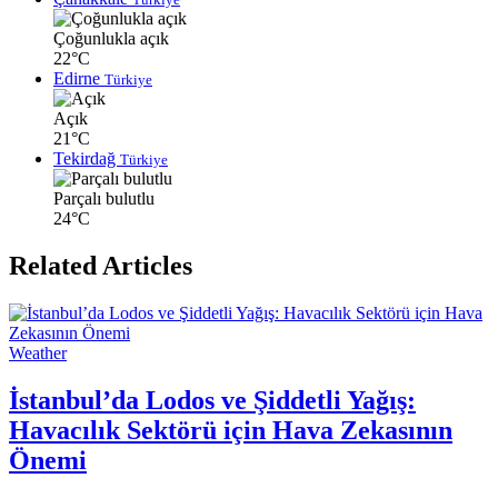
Çoğunlukla açık
22°C
Edirne
Türkiye
Açık
21°C
Tekirdağ
Türkiye
Parçalı bulutlu
24°C
Related Articles
Weather
İstanbul’da Lodos ve Şiddetli Yağış:
Havacılık Sektörü için Hava Zekasının
Önemi