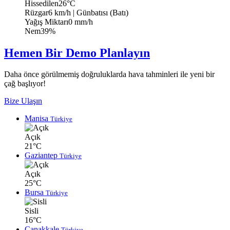
Hissedilen
26°C
Rüzgar
6 km/h
| Günbatısı (Batı)
Yağış Miktarı
0 mm/h
Nem
39%
Hemen Bir Demo Planlayın
Daha önce görülmemiş doğruluklarda hava tahminleri ile yeni bir
çağ başlıyor!
Bize Ulaşın
Manisa
Türkiye
Açık
21°C
Gaziantep
Türkiye
Açık
25°C
Bursa
Türkiye
Sisli
16°C
Çanakkale
Türkiye