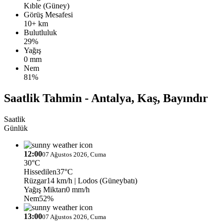
Kıble (Güney)
Görüş Mesafesi
10+ km
Bulutluluk
29%
Yağış
0 mm
Nem
81%
Saatlik Tahmin - Antalya, Kaş, Bayındır
Saatlik
Günlük
12:00
07 Ağustos 2026, Cuma
30°C
Hissedilen
37°C
Rüzgar
14 km/h
| Lodos (Güneybatı)
Yağış Miktarı
0 mm/h
Nem
52%
13:00
07 Ağustos 2026, Cuma