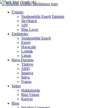
Ürünler
Yenilenebilir Enerji Tahmini
SkyWatch
API
Map Layer
Endüstriler
Yenilenebilir Enerji
Enerji
Havacılık
Lojistik
Liman
Hava Durumu
Türkiye
ABD
İspanya
İtalya
Fransa
Şirket
Hakkımızda
Bize Ulaşın
Kariyer
Blog
Weather Generator