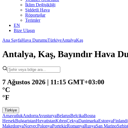
İklim Değişikliği
Şiddetli Hava
Röportajlar
Terimler
EN
Bize Ulaşın
Ana Sayfa
Hava Durumu
Türkiye
Antalya
Kaş
Antalya, Kaş, Bayındır Hava 
7 Ağustos 2026 | 11:15 GMT+03:00
°C
°F
Türkiye
Arnavutluk
Andorra
Avusturya
Belarus
Belçika
Bosna
Hersek
Bulgaristan
Hırvatistan
Kıbrıs
Çekya
Danimarka
Estonya
Finland
Makedonya
Norveç
Polonya
Portekiz
Romanya
Rusya
San Marino
Sırbis