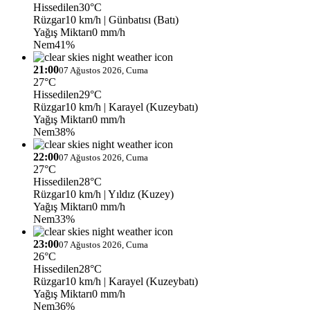
Hissedilen
30°C
Rüzgar
10 km/h
| Günbatısı (Batı)
Yağış Miktarı
0 mm/h
Nem
41%
21:00
07 Ağustos 2026, Cuma
27°C
Hissedilen
29°C
Rüzgar
10 km/h
| Karayel (Kuzeybatı)
Yağış Miktarı
0 mm/h
Nem
38%
22:00
07 Ağustos 2026, Cuma
27°C
Hissedilen
28°C
Rüzgar
10 km/h
| Yıldız (Kuzey)
Yağış Miktarı
0 mm/h
Nem
33%
23:00
07 Ağustos 2026, Cuma
26°C
Hissedilen
28°C
Rüzgar
10 km/h
| Karayel (Kuzeybatı)
Yağış Miktarı
0 mm/h
Nem
36%