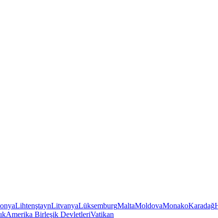
tonya
Lihtenştayn
Litvanya
Lüksemburg
Malta
Moldova
Monako
Karadağ
ık
Amerika Birleşik Devletleri
Vatikan