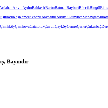
Ardahan
Artvin
Aydın
Balıkesir
Bartın
Batman
Bayburt
Bilecik
Bingöl
Bitlis
uş
Ibradi
Kaş
Kemer
Kepez
Konyaaltı
Korkuteli
Kumluca
Manavgat
Murat
Çamlıköy
Çamlıova
Çataloluk
Çavdır
Çayköy
Cemre
Çerler
Çukurbağ
Der
ş, Bayındır