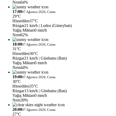
Nem
64%
17:00
07 Ağustos 2026, Cuma
29°C
Hissedilen
37°C
Rüzgar
21 km/h
| Lodos (Güneybatı)
Yağış Miktarı
0 mm/h
Nem
62%
18:00
07 Ağustos 2026, Cuma
31°C
Hissedilen
36°C
Rüzgar
21 km/h
| Günbatısı (Batı)
Yağış Miktarı
0 mm/h
Nem
44%
19:00
07 Ağustos 2026, Cuma
30°C
Hissedilen
35°C
Rüzgar
13 km/h
| Günbatısı (Batı)
Yağış Miktarı
0 mm/h
Nem
39%
20:00
07 Ağustos 2026, Cuma
27°C