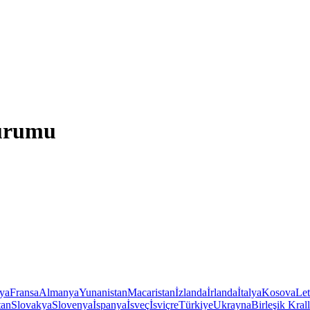
Durumu
iya
Fransa
Almanya
Yunanistan
Macaristan
İzlanda
İrlanda
İtalya
Kosova
Le
tan
Slovakya
Slovenya
İspanya
İsveç
İsviçre
Türkiye
Ukrayna
Birleşik Krall