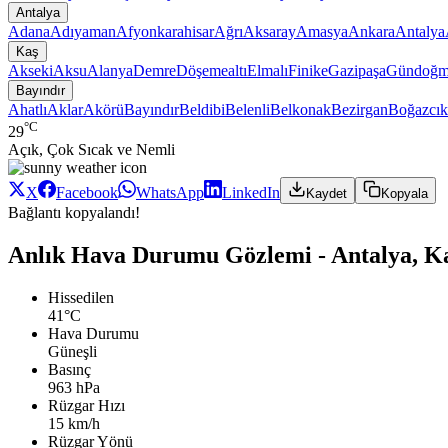
Antalya
Adana
Adıyaman
Afyonkarahisar
Ağrı
Aksaray
Amasya
Ankara
Antalya
Kaş
Akseki
Aksu
Alanya
Demre
Döşemealtı
Elmalı
Finike
Gazipaşa
Gündoğm
Bayındır
Ahatlı
Aklar
Akörü
Bayındır
Beldibi
Belenli
Belkonak
Bezirgan
Boğazcık
°C
29
Açık, Çok Sıcak ve Nemli
X
Facebook
WhatsApp
LinkedIn
Kaydet
Kopyala
Bağlantı kopyalandı!
Anlık Hava Durumu Gözlemi - Antalya, Ka
Hissedilen
41°C
Hava Durumu
Güneşli
Basınç
963 hPa
Rüzgar Hızı
15 km/h
Rüzgar Yönü