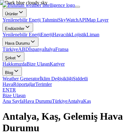
Ürünler
Yenilenebilir Enerji Tahmini
SkyWatch
API
Map Layer
Endüstriler
Yenilenebilir Enerji
Enerji
Havacılık
Lojistik
Liman
Hava Durumu
Türkiye
ABD
İspanya
İtalya
Fransa
Şirket
Hakkımızda
Bize Ulaşın
Kariyer
Blog
Weather Generator
İklim Değişikliği
Şiddetli
Hava
Röportajlar
Terimler
EN
TR
Bize Ulaşın
Ana Sayfa
Hava Durumu
Türkiye
Antalya
Kaş
Antalya, Kaş, Gelemiş Hava
Durumu