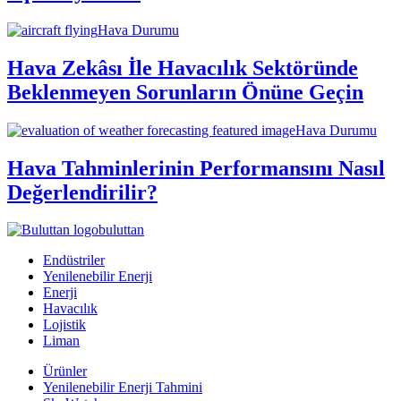
Hava Durumu
Hava Zekâsı İle Havacılık Sektöründe
Beklenmeyen Sorunların Önüne Geçin
Hava Durumu
Hava Tahminlerinin Performansını Nasıl
Değerlendirilir?
buluttan
Endüstriler
Yenilenebilir Enerji
Enerji
Havacılık
Lojistik
Liman
Ürünler
Yenilenebilir Enerji Tahmini