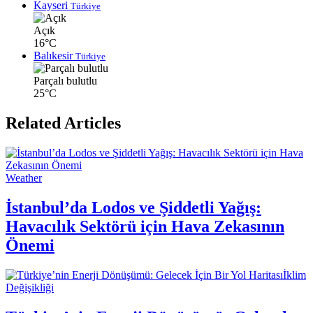
Kayseri
Türkiye
Açık
16°C
Balıkesir
Türkiye
Parçalı bulutlu
25°C
Related Articles
Weather
İstanbul’da Lodos ve Şiddetli Yağış:
Havacılık Sektörü için Hava Zekasının
Önemi
İklim
Değişikliği