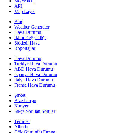
SkyWatch
API
Map Layer
Blog
Weather Generator
Hava Durumu
İklim Değişikliği
Şiddetli Hava
Röportajlar
Hava Durumu
Turkiye Hava Durumu
ABD Hava Durumu
İspanya Hava Durumu
İtalya Hava Durumu
Fransa Hava Durumu
Şirket
Bize Ulaşın
Kariyer
Sıkça Sorulan Sorular
Terimler
Albedo
Gök Gürültülü Fırtına