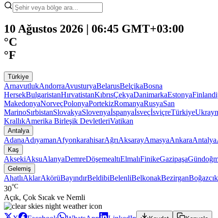
10 Ağustos 2026 | 06:45 GMT+03:00
°C
°F
Türkiye
Arnavutluk
Andorra
Avusturya
Belarus
Belçika
Bosna
Hersek
Bulgaristan
Hırvatistan
Kıbrıs
Çekya
Danimarka
Estonya
Finland
Makedonya
Norveç
Polonya
Portekiz
Romanya
Rusya
San
Marino
Sırbistan
Slovakya
Slovenya
İspanya
İsveç
İsviçre
Türkiye
Ukray
Krallık
Amerika Birleşik Devletleri
Vatikan
Antalya
Adana
Adıyaman
Afyonkarahisar
Ağrı
Aksaray
Amasya
Ankara
Antalya
Kaş
Akseki
Aksu
Alanya
Demre
Döşemealtı
Elmalı
Finike
Gazipaşa
Gündoğm
Gelemiş
Ahatlı
Aklar
Akörü
Bayındır
Beldibi
Belenli
Belkonak
Bezirgan
Boğazcık
°C
30
Açık, Çok Sıcak ve Nemli