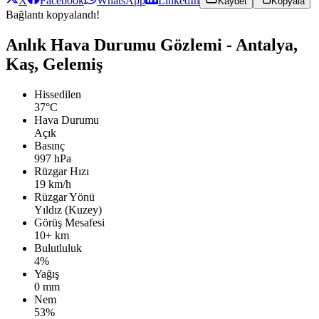
X
Facebook
WhatsApp
LinkedIn
Kaydet
Kopyala
Bağlantı kopyalandı!
Anlık Hava Durumu Gözlemi - Antalya,
Kaş, Gelemiş
Hissedilen
37°C
Hava Durumu
Açık
Basınç
997 hPa
Rüzgar Hızı
19 km/h
Rüzgar Yönü
Yıldız (Kuzey)
Görüş Mesafesi
10+ km
Bulutluluk
4%
Yağış
0 mm
Nem
53%