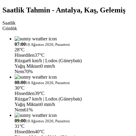
Saatlik Tahmin - Antalya, Kaş, Gelemiş
Saatlik
Günlük
07:00
10 Ağustos 2026, Pazartesi
28°C
Hissedilen
37°C
Rüzgar
6 km/h
| Lodos (Güneybatı)
Yağış Miktarı
0 mm/h
Nem
70%
08:00
10 Ağustos 2026, Pazartesi
30°C
Hissedilen
39°C
Rüzgar
7 km/h
| Lodos (Güneybatı)
Yağış Miktarı
0 mm/h
Nem
61%
09:00
10 Ağustos 2026, Pazartesi
31°C
Hissedilen
40°C