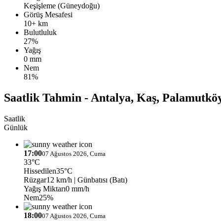
Keşişleme (Güneydoğu)
Görüş Mesafesi
10+ km
Bulutluluk
27%
Yağış
0 mm
Nem
81%
Saatlik Tahmin - Antalya, Kaş, Palamutkö
Saatlik
Günlük
17:00
07 Ağustos 2026, Cuma
33°C
Hissedilen
35°C
Rüzgar
12 km/h
| Günbatısı (Batı)
Yağış Miktarı
0 mm/h
Nem
25%
18:00
07 Ağustos 2026, Cuma