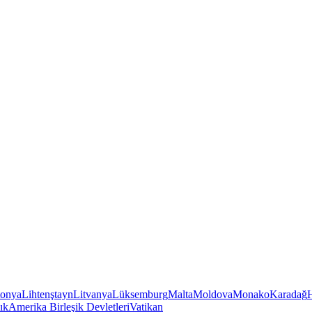
tonya
Lihtenştayn
Litvanya
Lüksemburg
Malta
Moldova
Monako
Karadağ
ık
Amerika Birleşik Devletleri
Vatikan