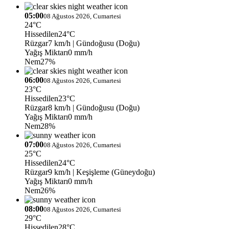
05:00
08 Ağustos 2026, Cumartesi
24°C
Hissedilen
24°C
Rüzgar
7 km/h
| Gündoğusu (Doğu)
Yağış Miktarı
0 mm/h
Nem
27%
06:00
08 Ağustos 2026, Cumartesi
23°C
Hissedilen
23°C
Rüzgar
8 km/h
| Gündoğusu (Doğu)
Yağış Miktarı
0 mm/h
Nem
28%
07:00
08 Ağustos 2026, Cumartesi
25°C
Hissedilen
24°C
Rüzgar
9 km/h
| Keşişleme (Güneydoğu)
Yağış Miktarı
0 mm/h
Nem
26%
08:00
08 Ağustos 2026, Cumartesi
29°C
Hissedilen
28°C