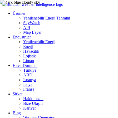
Ürünler
Yenilenebilir Enerji Tahmini
SkyWatch
API
Map Layer
Endüstriler
Yenilenebilir Enerji
Enerji
Havacılık
Lojistik
Liman
Hava Durumu
Türkiye
ABD
İspanya
İtalya
Fransa
Şirket
Hakkımızda
Bize Ulaşın
Kariyer
Blog
Weather Generator