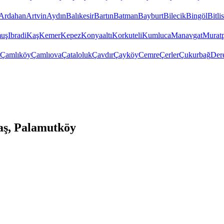
Ardahan
Artvin
Aydın
Balıkesir
Bartın
Batman
Bayburt
Bilecik
Bingöl
Bitlis
uş
Ibradi
Kaş
Kemer
Kepez
Konyaaltı
Korkuteli
Kumluca
Manavgat
Murat
Çamlıköy
Çamlıova
Çataloluk
Çavdır
Çayköy
Cemre
Çerler
Çukurbağ
Der
aş, Palamutköy