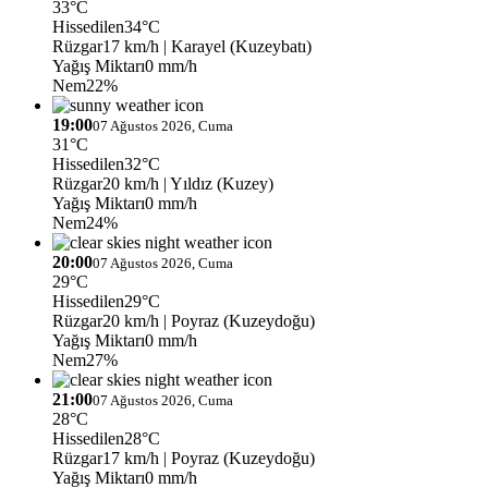
33°C
Hissedilen
34°C
Rüzgar
17 km/h
| Karayel (Kuzeybatı)
Yağış Miktarı
0 mm/h
Nem
22%
19:00
07 Ağustos 2026, Cuma
31°C
Hissedilen
32°C
Rüzgar
20 km/h
| Yıldız (Kuzey)
Yağış Miktarı
0 mm/h
Nem
24%
20:00
07 Ağustos 2026, Cuma
29°C
Hissedilen
29°C
Rüzgar
20 km/h
| Poyraz (Kuzeydoğu)
Yağış Miktarı
0 mm/h
Nem
27%
21:00
07 Ağustos 2026, Cuma
28°C
Hissedilen
28°C
Rüzgar
17 km/h
| Poyraz (Kuzeydoğu)
Yağış Miktarı
0 mm/h