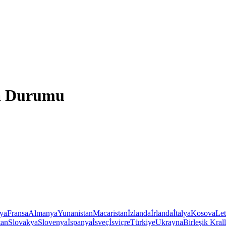
va Durumu
iya
Fransa
Almanya
Yunanistan
Macaristan
İzlanda
İrlanda
İtalya
Kosova
Le
tan
Slovakya
Slovenya
İspanya
İsveç
İsviçre
Türkiye
Ukrayna
Birleşik Krall