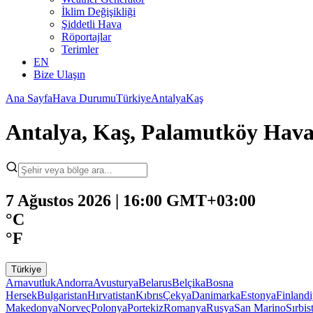
İklim Değişikliği
Şiddetli Hava
Röportajlar
Terimler
EN
Bize Ulaşın
Ana Sayfa
Hava Durumu
Türkiye
Antalya
Kaş
Antalya, Kaş, Palamutköy Ha
7 Ağustos 2026 | 16:00 GMT+03:00
°C
°F
Türkiye
Arnavutluk
Andorra
Avusturya
Belarus
Belçika
Bosna
Hersek
Bulgaristan
Hırvatistan
Kıbrıs
Çekya
Danimarka
Estonya
Finland
Makedonya
Norveç
Polonya
Portekiz
Romanya
Rusya
San Marino
Sırbis