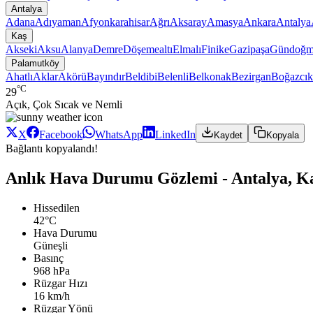
Antalya
Adana
Adıyaman
Afyonkarahisar
Ağrı
Aksaray
Amasya
Ankara
Antalya
Kaş
Akseki
Aksu
Alanya
Demre
Döşemealtı
Elmalı
Finike
Gazipaşa
Gündoğm
Palamutköy
Ahatlı
Aklar
Akörü
Bayındır
Beldibi
Belenli
Belkonak
Bezirgan
Boğazcık
°C
29
Açık, Çok Sıcak ve Nemli
X
Facebook
WhatsApp
LinkedIn
Kaydet
Kopyala
Bağlantı kopyalandı!
Anlık Hava Durumu Gözlemi - Antalya, K
Hissedilen
42°C
Hava Durumu
Güneşli
Basınç
968 hPa
Rüzgar Hızı
16 km/h
Rüzgar Yönü