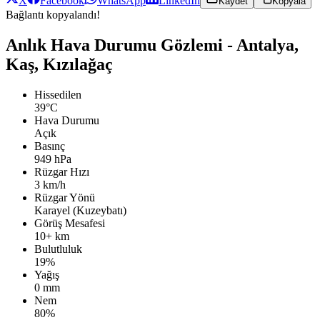
X
Facebook
WhatsApp
LinkedIn
Kaydet
Kopyala
Bağlantı kopyalandı!
Anlık Hava Durumu Gözlemi - Antalya,
Kaş, Kızılağaç
Hissedilen
39°C
Hava Durumu
Açık
Basınç
949 hPa
Rüzgar Hızı
3 km/h
Rüzgar Yönü
Karayel (Kuzeybatı)
Görüş Mesafesi
10+ km
Bulutluluk
19%
Yağış
0 mm
Nem
80%