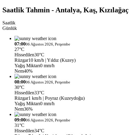
Saatlik Tahmin - Antalya, Kaş, Kızılağaç
Saatlik
Günlük
07:00
06 Ağustos 2026, Perşembe
27°C
Hissedilen
30°C
Rüzgar
10 km/h
| Yıldız (Kuzey)
Yağış Miktarı
0 mm/h
Nem
40%
08:00
06 Ağustos 2026, Perşembe
30°C
Hissedilen
33°C
Rüzgar
1 km/h
| Poyraz (Kuzeydoğu)
Yağış Miktarı
0 mm/h
Nem
36%
09:00
06 Ağustos 2026, Perşembe
31°C
Hissedilen
34°C