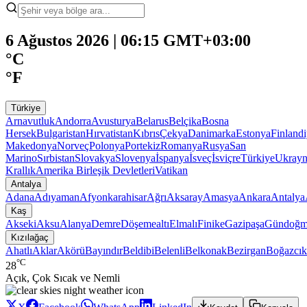
6 Ağustos 2026 | 06:15 GMT+03:00
°C
°F
Türkiye
Arnavutluk
Andorra
Avusturya
Belarus
Belçika
Bosna
Hersek
Bulgaristan
Hırvatistan
Kıbrıs
Çekya
Danimarka
Estonya
Finland
Makedonya
Norveç
Polonya
Portekiz
Romanya
Rusya
San
Marino
Sırbistan
Slovakya
Slovenya
İspanya
İsveç
İsviçre
Türkiye
Ukray
Krallık
Amerika Birleşik Devletleri
Vatikan
Antalya
Adana
Adıyaman
Afyonkarahisar
Ağrı
Aksaray
Amasya
Ankara
Antalya
Kaş
Akseki
Aksu
Alanya
Demre
Döşemealtı
Elmalı
Finike
Gazipaşa
Gündoğm
Kızılağaç
Ahatlı
Aklar
Akörü
Bayındır
Beldibi
Belenli
Belkonak
Bezirgan
Boğazcık
°C
28
Açık, Çok Sıcak ve Nemli