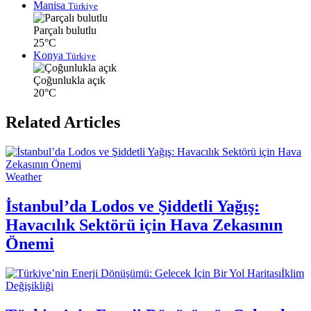
Manisa
Türkiye
Parçalı bulutlu
25°C
Konya
Türkiye
Çoğunlukla açık
20°C
Related Articles
Weather
İstanbul’da Lodos ve Şiddetli Yağış:
Havacılık Sektörü için Hava Zekasının
Önemi
İklim
Değişikliği