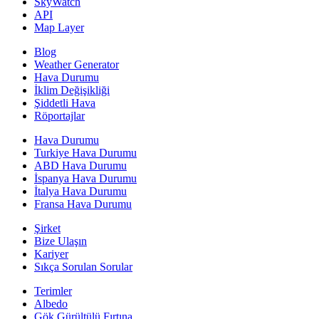
SkyWatch
API
Map Layer
Blog
Weather Generator
Hava Durumu
İklim Değişikliği
Şiddetli Hava
Röportajlar
Hava Durumu
Turkiye Hava Durumu
ABD Hava Durumu
İspanya Hava Durumu
İtalya Hava Durumu
Fransa Hava Durumu
Şirket
Bize Ulaşın
Kariyer
Sıkça Sorulan Sorular
Terimler
Albedo
Gök Gürültülü Fırtına