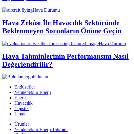
Hava Durumu
Hava Zekâsı İle Havacılık Sektöründe
Beklenmeyen Sorunların Önüne Geçin
Hava Durumu
Hava Tahminlerinin Performansını Nasıl
Değerlendirilir?
buluttan
Endüstriler
Yenilenebilir Enerji
Enerji
Havacılık
Lojistik
Liman
Ürünler
Yenilenebilir Enerji Tahmini