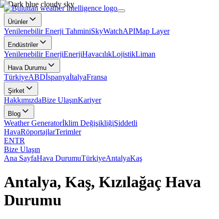
Ürünler
Yenilenebilir Enerji Tahmini
SkyWatch
API
Map Layer
Endüstriler
Yenilenebilir Enerji
Enerji
Havacılık
Lojistik
Liman
Hava Durumu
Türkiye
ABD
İspanya
İtalya
Fransa
Şirket
Hakkımızda
Bize Ulaşın
Kariyer
Blog
Weather Generator
İklim Değişikliği
Şiddetli
Hava
Röportajlar
Terimler
EN
TR
Bize Ulaşın
Ana Sayfa
Hava Durumu
Türkiye
Antalya
Kaş
Antalya, Kaş, Kızılağaç Hava
Durumu