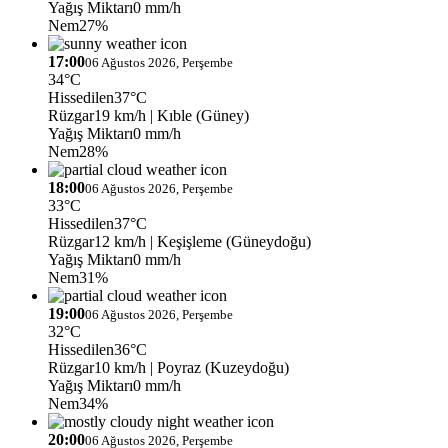
Yağış Miktarı
0 mm/h
Nem
27%
17:00
06 Ağustos 2026, Perşembe
34°C
Hissedilen
37°C
Rüzgar
19 km/h
| Kıble (Güney)
Yağış Miktarı
0 mm/h
Nem
28%
18:00
06 Ağustos 2026, Perşembe
33°C
Hissedilen
37°C
Rüzgar
12 km/h
| Keşişleme (Güneydoğu)
Yağış Miktarı
0 mm/h
Nem
31%
19:00
06 Ağustos 2026, Perşembe
32°C
Hissedilen
36°C
Rüzgar
10 km/h
| Poyraz (Kuzeydoğu)
Yağış Miktarı
0 mm/h
Nem
34%
20:00
06 Ağustos 2026, Perşembe