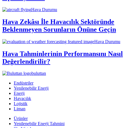
Hava Durumu
Hava Zekâsı İle Havacılık Sektöründe
Beklenmeyen Sorunların Önüne Geçin
Hava Durumu
Hava Tahminlerinin Performansını Nasıl
Değerlendirilir?
buluttan
Endüstriler
Yenilenebilir Enerji
Enerji
Havacılık
Lojistik
Liman
Ürünler
Yenilenebilir Enerji Tahmini