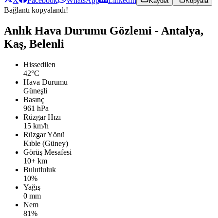
X
Facebook
WhatsApp
LinkedIn
Kaydet
Kopyala
Bağlantı kopyalandı!
Anlık Hava Durumu Gözlemi - Antalya,
Kaş, Belenli
Hissedilen
42°C
Hava Durumu
Güneşli
Basınç
961 hPa
Rüzgar Hızı
15 km/h
Rüzgar Yönü
Kıble (Güney)
Görüş Mesafesi
10+ km
Bulutluluk
10%
Yağış
0 mm
Nem
81%