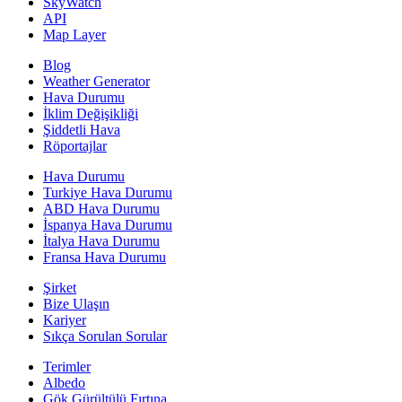
SkyWatch
API
Map Layer
Blog
Weather Generator
Hava Durumu
İklim Değişikliği
Şiddetli Hava
Röportajlar
Hava Durumu
Turkiye Hava Durumu
ABD Hava Durumu
İspanya Hava Durumu
İtalya Hava Durumu
Fransa Hava Durumu
Şirket
Bize Ulaşın
Kariyer
Sıkça Sorulan Sorular
Terimler
Albedo
Gök Gürültülü Fırtına