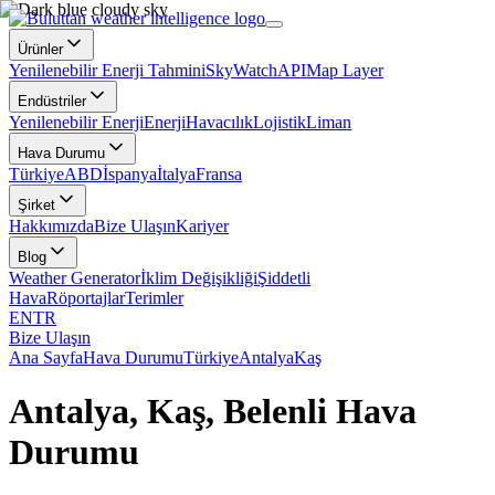
Ürünler
Yenilenebilir Enerji Tahmini
SkyWatch
API
Map Layer
Endüstriler
Yenilenebilir Enerji
Enerji
Havacılık
Lojistik
Liman
Hava Durumu
Türkiye
ABD
İspanya
İtalya
Fransa
Şirket
Hakkımızda
Bize Ulaşın
Kariyer
Blog
Weather Generator
İklim Değişikliği
Şiddetli
Hava
Röportajlar
Terimler
EN
TR
Bize Ulaşın
Ana Sayfa
Hava Durumu
Türkiye
Antalya
Kaş
Antalya, Kaş, Belenli Hava
Durumu