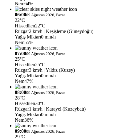
Nem
64%
06:00
09 Ağustos 2026, Pazar
22°C
Hissedilen
22°C
Rüzgar
2 km/h
| Keşişleme (Güneydoğu)
Yağış Miktarı
0 mm/h
Nem
55%
07:00
09 Ağustos 2026, Pazar
25°C
Hissedilen
25°C
Rüzgar
3 km/h
| Yıldız (Kuzey)
Yağış Miktarı
0 mm/h
Nem
47%
08:00
09 Ağustos 2026, Pazar
28°C
Hissedilen
30°C
Rüzgar
1 km/h
| Karayel (Kuzeybatı)
Yağış Miktarı
0 mm/h
Nem
36%
09:00
09 Ağustos 2026, Pazar
29°C