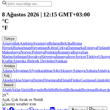
8 Ağustos 2026 | 12:15 GMT+03:00
°C
°F
Türkiye
Arnavutluk
Andorra
Avusturya
Belarus
Belçika
Bosna
Hersek
Bulgaristan
Hırvatistan
Kıbrıs
Çekya
Danimarka
Estonya
Finland
Makedonya
Norveç
Polonya
Portekiz
Romanya
Rusya
San
Marino
Sırbistan
Slovakya
Slovenya
İspanya
İsveç
İsviçre
Türkiye
Ukray
Krallık
Amerika Birleşik Devletleri
Vatikan
Antalya
Adana
Adıyaman
Afyonkarahisar
Ağrı
Aksaray
Amasya
Ankara
Antalya
Kaş
Akseki
Aksu
Alanya
Demre
Döşemealtı
Elmalı
Finike
Gazipaşa
Gündoğm
Belenli
Ahatlı
Aklar
Akörü
Bayındır
Beldibi
Belenli
Belkonak
Bezirgan
Boğazcık
°C
29
Açık, Çok Sıcak ve Nemli