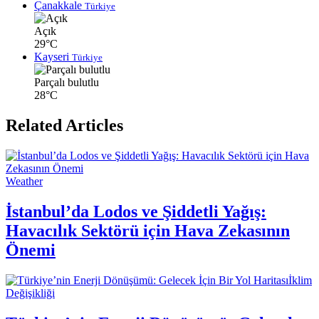
Çanakkale
Türkiye
Açık
29°C
Kayseri
Türkiye
Parçalı bulutlu
28°C
Related Articles
Weather
İstanbul’da Lodos ve Şiddetli Yağış:
Havacılık Sektörü için Hava Zekasının
Önemi
İklim
Değişikliği