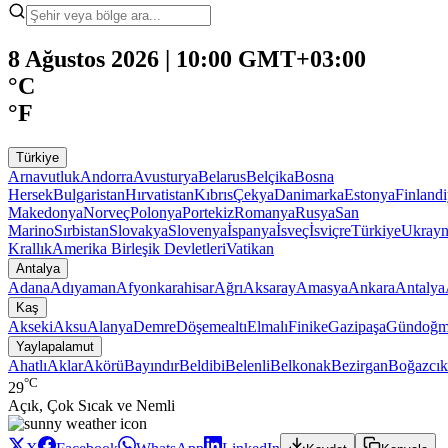
8 Ağustos 2026 | 10:00 GMT+03:00
°C
°F
Türkiye
Arnavutluk
Andorra
Avusturya
Belarus
Belçika
Bosna
Hersek
Bulgaristan
Hırvatistan
Kıbrıs
Çekya
Danimarka
Estonya
Finland
Makedonya
Norveç
Polonya
Portekiz
Romanya
Rusya
San
Marino
Sırbistan
Slovakya
Slovenya
İspanya
İsveç
İsviçre
Türkiye
Ukray
Krallık
Amerika Birleşik Devletleri
Vatikan
Antalya
Adana
Adıyaman
Afyonkarahisar
Ağrı
Aksaray
Amasya
Ankara
Antalya
Kaş
Akseki
Aksu
Alanya
Demre
Döşemealtı
Elmalı
Finike
Gazipaşa
Gündoğm
Yaylapalamut
Ahatlı
Aklar
Akörü
Bayındır
Beldibi
Belenli
Belkonak
Bezirgan
Boğazcık
°C
29
Açık, Çok Sıcak ve Nemli