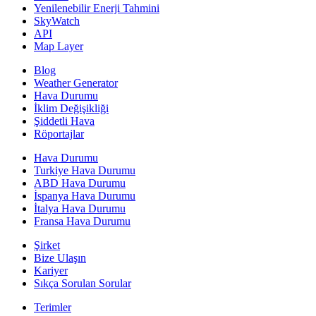
Yenilenebilir Enerji Tahmini
SkyWatch
API
Map Layer
Blog
Weather Generator
Hava Durumu
İklim Değişikliği
Şiddetli Hava
Röportajlar
Hava Durumu
Turkiye Hava Durumu
ABD Hava Durumu
İspanya Hava Durumu
İtalya Hava Durumu
Fransa Hava Durumu
Şirket
Bize Ulaşın
Kariyer
Sıkça Sorulan Sorular
Terimler