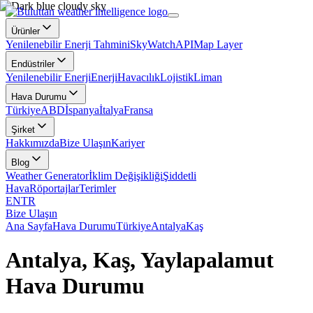
Ürünler
Yenilenebilir Enerji Tahmini
SkyWatch
API
Map Layer
Endüstriler
Yenilenebilir Enerji
Enerji
Havacılık
Lojistik
Liman
Hava Durumu
Türkiye
ABD
İspanya
İtalya
Fransa
Şirket
Hakkımızda
Bize Ulaşın
Kariyer
Blog
Weather Generator
İklim Değişikliği
Şiddetli
Hava
Röportajlar
Terimler
EN
TR
Bize Ulaşın
Ana Sayfa
Hava Durumu
Türkiye
Antalya
Kaş
Antalya, Kaş, Yaylapalamut
Hava Durumu