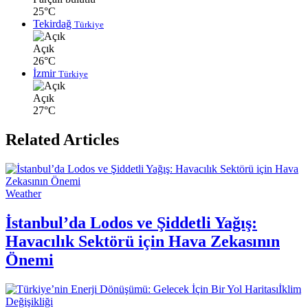
25°C
Tekirdağ
Türkiye
Açık
26°C
İzmir
Türkiye
Açık
27°C
Related Articles
Weather
İstanbul’da Lodos ve Şiddetli Yağış:
Havacılık Sektörü için Hava Zekasının
Önemi
İklim
Değişikliği