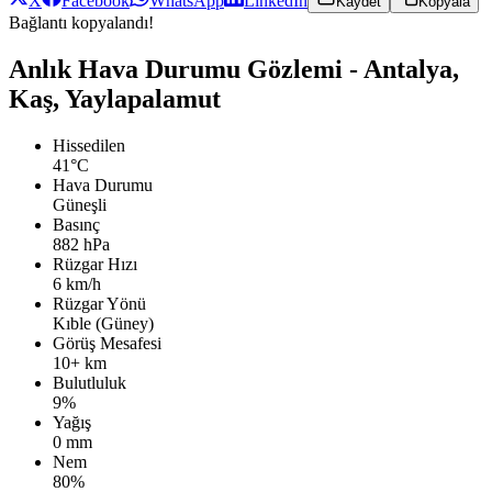
X
Facebook
WhatsApp
LinkedIn
Kaydet
Kopyala
Bağlantı kopyalandı!
Anlık Hava Durumu Gözlemi - Antalya,
Kaş, Yaylapalamut
Hissedilen
41°C
Hava Durumu
Güneşli
Basınç
882 hPa
Rüzgar Hızı
6 km/h
Rüzgar Yönü
Kıble (Güney)
Görüş Mesafesi
10+ km
Bulutluluk
9%
Yağış
0 mm
Nem
80%