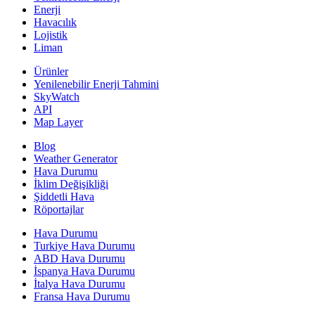
Enerji
Havacılık
Lojistik
Liman
Ürünler
Yenilenebilir Enerji Tahmini
SkyWatch
API
Map Layer
Blog
Weather Generator
Hava Durumu
İklim Değişikliği
Şiddetli Hava
Röportajlar
Hava Durumu
Turkiye Hava Durumu
ABD Hava Durumu
İspanya Hava Durumu
İtalya Hava Durumu
Fransa Hava Durumu