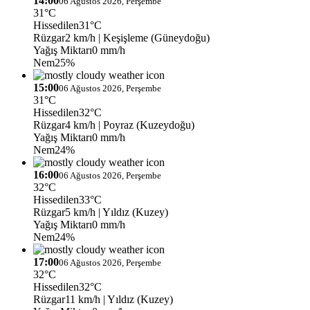
14:00
06 Ağustos 2026, Perşembe
31°C
Hissedilen
31°C
Rüzgar
2 km/h
| Keşişleme (Güneydoğu)
Yağış Miktarı
0 mm/h
Nem
25%
15:00
06 Ağustos 2026, Perşembe
31°C
Hissedilen
32°C
Rüzgar
4 km/h
| Poyraz (Kuzeydoğu)
Yağış Miktarı
0 mm/h
Nem
24%
16:00
06 Ağustos 2026, Perşembe
32°C
Hissedilen
33°C
Rüzgar
5 km/h
| Yıldız (Kuzey)
Yağış Miktarı
0 mm/h
Nem
24%
17:00
06 Ağustos 2026, Perşembe
32°C
Hissedilen
32°C
Rüzgar
11 km/h
| Yıldız (Kuzey)