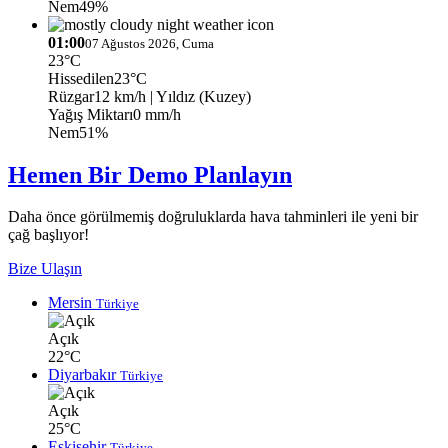
Nem
49%
01:00
07 Ağustos 2026, Cuma
23°C
Hissedilen
23°C
Rüzgar
12 km/h
| Yıldız (Kuzey)
Yağış Miktarı
0 mm/h
Nem
51%
Hemen Bir Demo Planlayın
Daha önce görülmemiş doğruluklarda hava tahminleri ile yeni bir
çağ başlıyor!
Bize Ulaşın
Mersin
Türkiye
Açık
22°C
Diyarbakır
Türkiye
Açık
25°C
Eskişehir
Türkiye