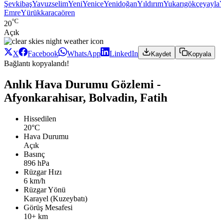
Şevkibaş
Yavuzselim
Yeni
Yenice
Yenidoğan
Yıldırım
Yukarıgökçeyayla
Emre
Yürükkaracaören
°C
20
Açık
X
Facebook
WhatsApp
LinkedIn
Kaydet
Kopyala
Bağlantı kopyalandı!
Anlık Hava Durumu Gözlemi -
Afyonkarahisar, Bolvadin, Fatih
Hissedilen
20°C
Hava Durumu
Açık
Basınç
896 hPa
Rüzgar Hızı
6 km/h
Rüzgar Yönü
Karayel (Kuzeybatı)
Görüş Mesafesi
10+ km