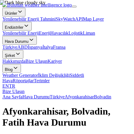
Ürünler
Yenilenebilir Enerji Tahmini
SkyWatch
API
Map Layer
Endüstriler
Yenilenebilir Enerji
Enerji
Havacılık
Lojistik
Liman
Hava Durumu
Türkiye
ABD
İspanya
İtalya
Fransa
Şirket
Hakkımızda
Bize Ulaşın
Kariyer
Blog
Weather Generator
İklim Değişikliği
Şiddetli
Hava
Röportajlar
Terimler
EN
TR
Bize Ulaşın
Ana Sayfa
Hava Durumu
Türkiye
Afyonkarahisar
Bolvadin
Afyonkarahisar, Bolvadin,
Fatih Hava Durumu