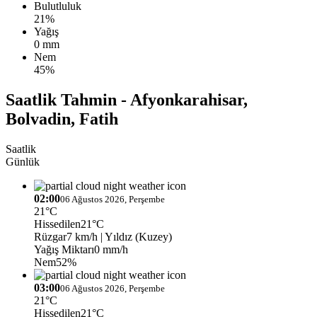
Bulutluluk
21%
Yağış
0 mm
Nem
45%
Saatlik Tahmin - Afyonkarahisar,
Bolvadin, Fatih
Saatlik
Günlük
02:00
06 Ağustos 2026, Perşembe
21°C
Hissedilen
21°C
Rüzgar
7 km/h
| Yıldız (Kuzey)
Yağış Miktarı
0 mm/h
Nem
52%
03:00
06 Ağustos 2026, Perşembe
21°C
Hissedilen
21°C