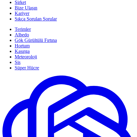
Şirket
Bize Ulaşın
Kariyer
Sıkça Sorulan Sorular
Terimler
Albedo
Gök Gürültülü Fırtına
Hortum
Kasırga
Meteoroloji
Sis
Süper Hücre