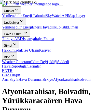
Ürünler
Yenilenebilir Enerji Tahmini
SkyWatch
API
Map Layer
Endüstriler
Yenilenebilir Enerji
Enerji
Havacılık
Lojistik
Liman
Hava Durumu
Türkiye
ABD
İspanya
İtalya
Fransa
Şirket
Hakkımızda
Bize Ulaşın
Kariyer
Blog
Weather Generator
İklim Değişikliği
Şiddetli
Hava
Röportajlar
Terimler
EN
TR
Bize Ulaşın
Ana Sayfa
Hava Durumu
Türkiye
Afyonkarahisar
Bolvadin
Afyonkarahisar, Bolvadin,
Yürükkaracaören Hava
Durumu