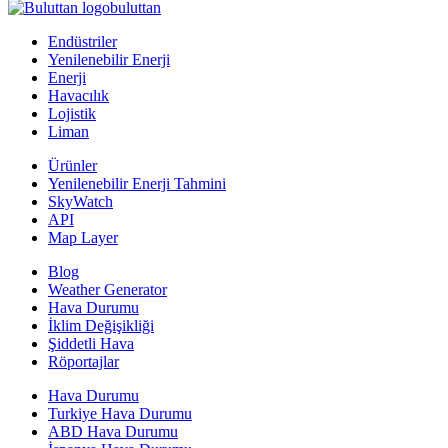
buluttan
Endüstriler
Yenilenebilir Enerji
Enerji
Havacılık
Lojistik
Liman
Ürünler
Yenilenebilir Enerji Tahmini
SkyWatch
API
Map Layer
Blog
Weather Generator
Hava Durumu
İklim Değişikliği
Şiddetli Hava
Röportajlar
Hava Durumu
Turkiye Hava Durumu
ABD Hava Durumu