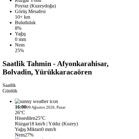
Rüzgar Yönü
Poyraz (Kuzeydoğu)
Görüş Mesafesi
10+ km
Bulutluluk
8%
Yağış
0 mm
Nem
25%
Saatlik Tahmin - Afyonkarahisar,
Bolvadin, Yürükkaracaören
Saatlik
Günlük
16:00
09 Ağustos 2026, Pazar
26°C
Hissedilen
25°C
Rüzgar
18 km/h
| Yıldız (Kuzey)
Yağış Miktarı
0 mm/h
Nem
27%