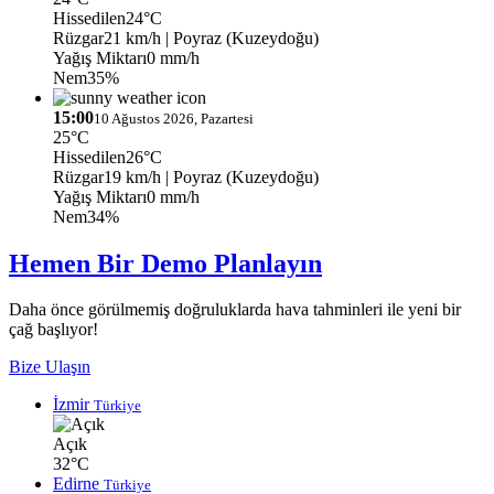
Hissedilen
24°C
Rüzgar
21 km/h
| Poyraz (Kuzeydoğu)
Yağış Miktarı
0 mm/h
Nem
35%
15:00
10 Ağustos 2026, Pazartesi
25°C
Hissedilen
26°C
Rüzgar
19 km/h
| Poyraz (Kuzeydoğu)
Yağış Miktarı
0 mm/h
Nem
34%
Hemen Bir Demo Planlayın
Daha önce görülmemiş doğruluklarda hava tahminleri ile yeni bir
çağ başlıyor!
Bize Ulaşın
İzmir
Türkiye
Açık
32°C
Edirne
Türkiye