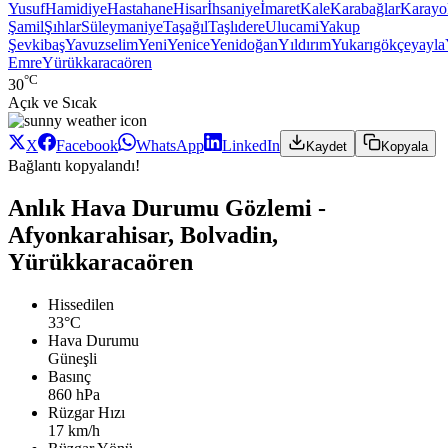
Yusuf
Hamidiye
Hastahane
Hisar
İhsaniye
İmaret
Kale
Karabağlar
Karayo
Şamil
Şıhlar
Süleymaniye
Taşağıl
Taşlıdere
Ulucami
Yakup
Şevkibaş
Yavuzselim
Yeni
Yenice
Yenidoğan
Yıldırım
Yukarıgökçeyayla
Emre
Yürükkaracaören
°C
30
Açık ve Sıcak
X
Facebook
WhatsApp
LinkedIn
Kaydet
Kopyala
Bağlantı kopyalandı!
Anlık Hava Durumu Gözlemi -
Afyonkarahisar, Bolvadin,
Yürükkaracaören
Hissedilen
33°C
Hava Durumu
Güneşli
Basınç
860 hPa
Rüzgar Hızı
17 km/h