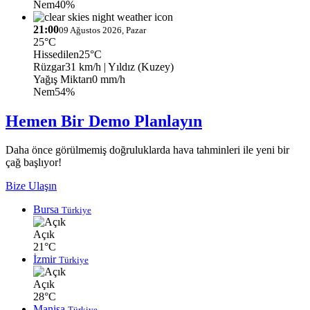
Nem
40%
21:00
09 Ağustos 2026, Pazar
25°C
Hissedilen
25°C
Rüzgar
31 km/h
| Yıldız (Kuzey)
Yağış Miktarı
0 mm/h
Nem
54%
Hemen Bir Demo Planlayın
Daha önce görülmemiş doğruluklarda hava tahminleri ile yeni bir
çağ başlıyor!
Bize Ulaşın
Bursa
Türkiye
Açık
21°C
İzmir
Türkiye
Açık
28°C
Manisa
Türkiye