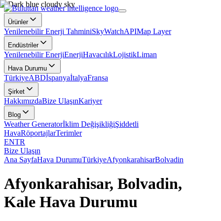
Ürünler
Yenilenebilir Enerji Tahmini
SkyWatch
API
Map Layer
Endüstriler
Yenilenebilir Enerji
Enerji
Havacılık
Lojistik
Liman
Hava Durumu
Türkiye
ABD
İspanya
İtalya
Fransa
Şirket
Hakkımızda
Bize Ulaşın
Kariyer
Blog
Weather Generator
İklim Değişikliği
Şiddetli
Hava
Röportajlar
Terimler
EN
TR
Bize Ulaşın
Ana Sayfa
Hava Durumu
Türkiye
Afyonkarahisar
Bolvadin
Afyonkarahisar, Bolvadin,
Kale Hava Durumu