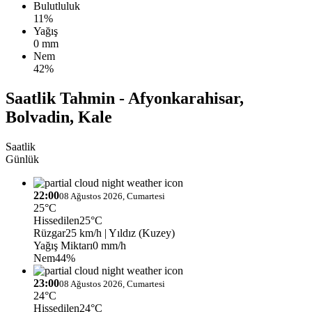
Bulutluluk
11%
Yağış
0 mm
Nem
42%
Saatlik Tahmin - Afyonkarahisar,
Bolvadin, Kale
Saatlik
Günlük
22:00
08 Ağustos 2026, Cumartesi
25°C
Hissedilen
25°C
Rüzgar
25 km/h
| Yıldız (Kuzey)
Yağış Miktarı
0 mm/h
Nem
44%
23:00
08 Ağustos 2026, Cumartesi
24°C
Hissedilen
24°C