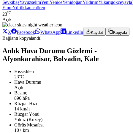
Şevkibaş
Yavuzselim
Yeni
Yenice
Yenidoğan
Yıldırım
Yukarıgökçeyayla
Emre
Yürükkaracaören
°C
23
Açık
X
Facebook
WhatsApp
LinkedIn
Kaydet
Kopyala
Bağlantı kopyalandı!
Anlık Hava Durumu Gözlemi -
Afyonkarahisar, Bolvadin, Kale
Hissedilen
23°C
Hava Durumu
Açık
Basınç
896 hPa
Rüzgar Hızı
14 km/h
Rüzgar Yönü
Yıldız (Kuzey)
Görüş Mesafesi
10+ km