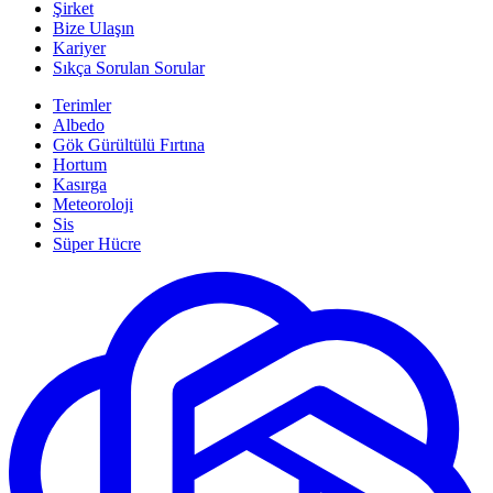
Şirket
Bize Ulaşın
Kariyer
Sıkça Sorulan Sorular
Terimler
Albedo
Gök Gürültülü Fırtına
Hortum
Kasırga
Meteoroloji
Sis
Süper Hücre