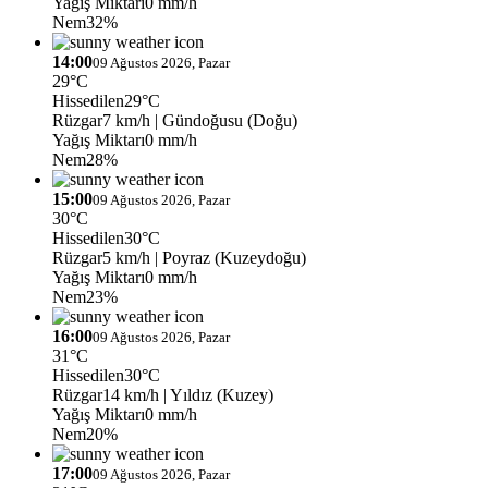
Yağış Miktarı
0 mm/h
Nem
32%
14:00
09 Ağustos 2026, Pazar
29°C
Hissedilen
29°C
Rüzgar
7 km/h
| Gündoğusu (Doğu)
Yağış Miktarı
0 mm/h
Nem
28%
15:00
09 Ağustos 2026, Pazar
30°C
Hissedilen
30°C
Rüzgar
5 km/h
| Poyraz (Kuzeydoğu)
Yağış Miktarı
0 mm/h
Nem
23%
16:00
09 Ağustos 2026, Pazar
31°C
Hissedilen
30°C
Rüzgar
14 km/h
| Yıldız (Kuzey)
Yağış Miktarı
0 mm/h
Nem
20%
17:00
09 Ağustos 2026, Pazar