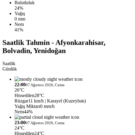
Bulutluluk
24%
Yağış
0 mm
Nem
41%
Saatlik Tahmin - Afyonkarahisar,
Bolvadin, Yenidoğan
Saatlik
Günlük
22:00
07 Ağustos 2026, Cuma
26°C
Hissedilen
28°C
Rüzgar
11 km/h
| Karayel (Kuzeybatı)
Yağış Miktarı
0 mm/h
Nem
44%
23:00
07 Ağustos 2026, Cuma
24°C
Hissedilen
24°C