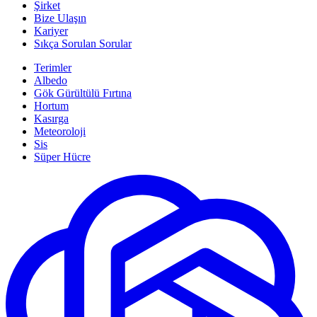
Şirket
Bize Ulaşın
Kariyer
Sıkça Sorulan Sorular
Terimler
Albedo
Gök Gürültülü Fırtına
Hortum
Kasırga
Meteoroloji
Sis
Süper Hücre