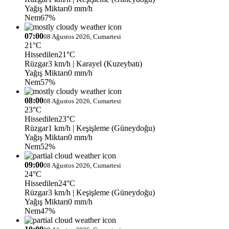
Yağış Miktarı
0 mm/h
Nem
67%
07:00
08 Ağustos 2026, Cumartesi
21°C
Hissedilen
21°C
Rüzgar
3 km/h
| Karayel (Kuzeybatı)
Yağış Miktarı
0 mm/h
Nem
57%
08:00
08 Ağustos 2026, Cumartesi
23°C
Hissedilen
23°C
Rüzgar
1 km/h
| Keşişleme (Güneydoğu)
Yağış Miktarı
0 mm/h
Nem
52%
09:00
08 Ağustos 2026, Cumartesi
24°C
Hissedilen
24°C
Rüzgar
3 km/h
| Keşişleme (Güneydoğu)
Yağış Miktarı
0 mm/h
Nem
47%