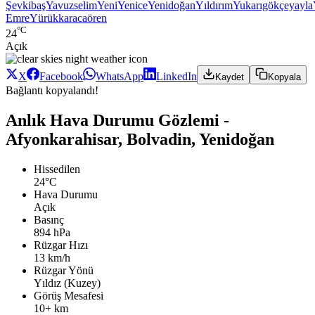
Şevkibaş
Yavuzselim
Yeni
Yenice
Yenidoğan
Yıldırım
Yukarıgökçeyayla
Emre
Yürükkaracaören
°C
24
Açık
X
Facebook
WhatsApp
LinkedIn
Kaydet
Kopyala
Bağlantı kopyalandı!
Anlık Hava Durumu Gözlemi -
Afyonkarahisar, Bolvadin, Yenidoğan
Hissedilen
24°C
Hava Durumu
Açık
Basınç
894 hPa
Rüzgar Hızı
13 km/h
Rüzgar Yönü
Yıldız (Kuzey)
Görüş Mesafesi
10+ km