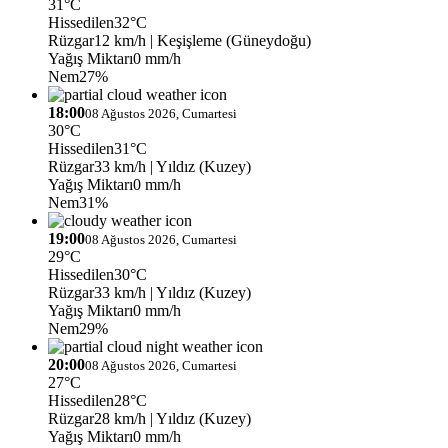
31°C
Hissedilen
32°C
Rüzgar
12 km/h
| Keşişleme (Güneydoğu)
Yağış Miktarı
0 mm/h
Nem
27%
18:00
08 Ağustos 2026, Cumartesi
30°C
Hissedilen
31°C
Rüzgar
33 km/h
| Yıldız (Kuzey)
Yağış Miktarı
0 mm/h
Nem
31%
19:00
08 Ağustos 2026, Cumartesi
29°C
Hissedilen
30°C
Rüzgar
33 km/h
| Yıldız (Kuzey)
Yağış Miktarı
0 mm/h
Nem
29%
20:00
08 Ağustos 2026, Cumartesi
27°C
Hissedilen
28°C
Rüzgar
28 km/h
| Yıldız (Kuzey)
Yağış Miktarı
0 mm/h