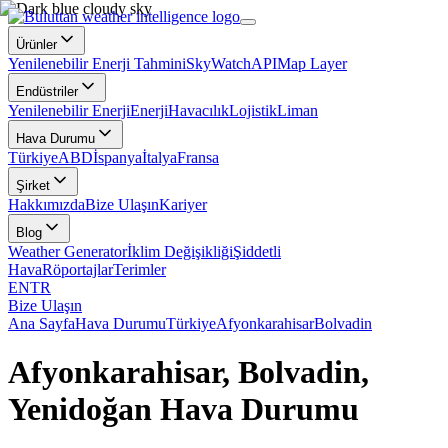
Ürünler
Yenilenebilir Enerji Tahmini
SkyWatch
API
Map Layer
Endüstriler
Yenilenebilir Enerji
Enerji
Havacılık
Lojistik
Liman
Hava Durumu
Türkiye
ABD
İspanya
İtalya
Fransa
Şirket
Hakkımızda
Bize Ulaşın
Kariyer
Blog
Weather Generator
İklim Değişikliği
Şiddetli
Hava
Röportajlar
Terimler
EN
TR
Bize Ulaşın
Ana Sayfa
Hava Durumu
Türkiye
Afyonkarahisar
Bolvadin
Afyonkarahisar, Bolvadin,
Yenidoğan Hava Durumu