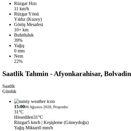
Rüzgar Hızı
11 km/h
Rüzgar Yönü
Yıldız (Kuzey)
Görüş Mesafesi
10+ km
Bulutluluk
39%
Yağış
0 mm
Nem
22%
Saatlik Tahmin - Afyonkarahisar, Bolvadi
Saatlik
Günlük
15:00
06 Ağustos 2026, Perşembe
31°C
Hissedilen
31°C
Rüzgar
5 km/h
| Keşişleme (Güneydoğu)
Yağış Miktarı
0 mm/h