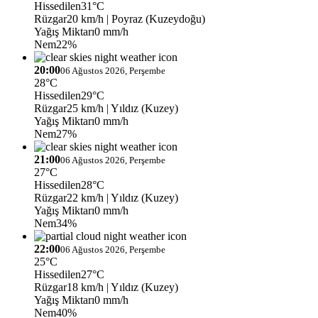
Hissedilen
31°C
Rüzgar
20 km/h
| Poyraz (Kuzeydoğu)
Yağış Miktarı
0 mm/h
Nem
22%
20:00
06 Ağustos 2026, Perşembe
28°C
Hissedilen
29°C
Rüzgar
25 km/h
| Yıldız (Kuzey)
Yağış Miktarı
0 mm/h
Nem
27%
21:00
06 Ağustos 2026, Perşembe
27°C
Hissedilen
28°C
Rüzgar
22 km/h
| Yıldız (Kuzey)
Yağış Miktarı
0 mm/h
Nem
34%
22:00
06 Ağustos 2026, Perşembe
25°C
Hissedilen
27°C
Rüzgar
18 km/h
| Yıldız (Kuzey)
Yağış Miktarı
0 mm/h
Nem
40%