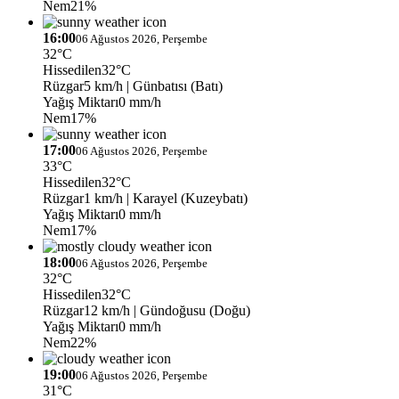
Nem
21%
16:00
06 Ağustos 2026, Perşembe
32°C
Hissedilen
32°C
Rüzgar
5 km/h
| Günbatısı (Batı)
Yağış Miktarı
0 mm/h
Nem
17%
17:00
06 Ağustos 2026, Perşembe
33°C
Hissedilen
32°C
Rüzgar
1 km/h
| Karayel (Kuzeybatı)
Yağış Miktarı
0 mm/h
Nem
17%
18:00
06 Ağustos 2026, Perşembe
32°C
Hissedilen
32°C
Rüzgar
12 km/h
| Gündoğusu (Doğu)
Yağış Miktarı
0 mm/h
Nem
22%
19:00
06 Ağustos 2026, Perşembe
31°C