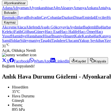
Afyonkarahisar
Adana
Adıyaman
Afyonkarahisar
Ağrı
Aksaray
Amasya
Ankara
Antalya
Bolvadin
Başmakçı
Bayat
Bolvadin
Çay
Çobanlar
Dazkırı
Dinar
Emirdağ
Evciler
Ho
Kaymaz
Akçeşme
Alaca
Aliefendi
Aşağı Gökçeyayla
Aydınlar
Bademli
Bağlarba
Kelekçi
Fatih
Gölbaşı
Güney
Hacı Esat
Hacı Halife
Hacı Ömer
Hacı
Yusuf
Hamidiye
Hastahane
Hisar
İhsaniye
İmaret
Kale
Karabağlar
Karayo
Şamil
Şıhlar
Süleymaniye
Taşağıl
Taşlıdere
Ulucami
Yakup Şevkibaş
Yav
°C
31
Açık, Oldukça Nemli
X
Facebook
WhatsApp
LinkedIn
Kaydet
Kopyala
Bağlantı kopyalandı!
Anlık Hava Durumu Gözlemi - Afyonkarah
Hissedilen
35°C
Hava Durumu
Güneşli
Basınç
895 hPa