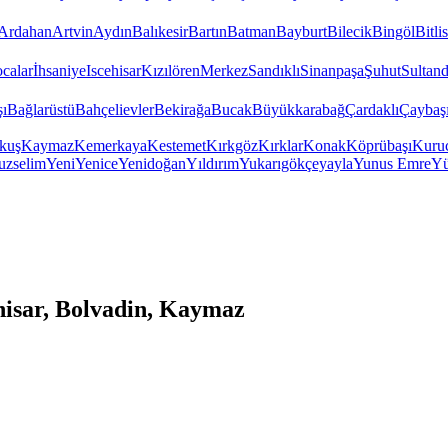
Ardahan
Artvin
Aydın
Balıkesir
Bartın
Batman
Bayburt
Bilecik
Bingöl
Bitlis
calar
İhsaniye
Iscehisar
Kızılören
Merkez
Sandıklı
Sinanpaşa
Şuhut
Sultand
şı
Bağlarüstü
Bahçelievler
Bekirağa
Bucak
Büyükkarabağ
Çardaklı
Çaybaş
kuş
Kaymaz
Kemerkaya
Kestemet
Kırkgöz
Kırklar
Konak
Köprübaşı
Kuru
uzselim
Yeni
Yenice
Yenidoğan
Yıldırım
Yukarıgökçeyayla
Yunus Emre
Yü
isar, Bolvadin, Kaymaz