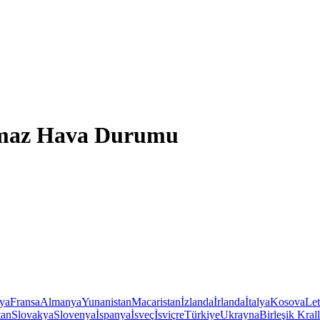
ymaz Hava Durumu
iya
Fransa
Almanya
Yunanistan
Macaristan
İzlanda
İrlanda
İtalya
Kosova
Le
tan
Slovakya
Slovenya
İspanya
İsveç
İsviçre
Türkiye
Ukrayna
Birleşik Krall