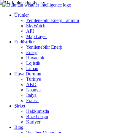
Ürünler
Yenilenebilir Enerji Tahmini
SkyWatch
API
Map Layer
Endüstriler
Yenilenebilir Enerji
Enerji
Havacılık
Lojistik
Liman
Hava Durumu
Türkiye
ABD
İspanya
İtalya
Fransa
Şirket
Hakkımızda
Bize Ulaşın
Kariyer
Blog
Weather Generator