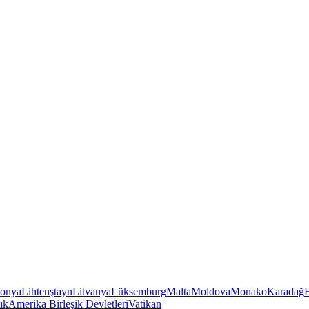
tonya
Lihtenştayn
Litvanya
Lüksemburg
Malta
Moldova
Monako
Karadağ
ık
Amerika Birleşik Devletleri
Vatikan