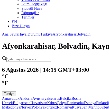
İklim Değişikliği
Şiddetli Hava
Röportajlar
Terimler
EN
Bize Ulaşın
Ana Sayfa
Hava Durumu
Türkiye
Afyonkarahisar
Bolvadin
Afyonkarahisar, Bolvadin, Ka
6 Ağustos 2026 | 14:15 GMT+03:00
°C
°F
Türkiye
Arnavutluk
Andorra
Avusturya
Belarus
Belçika
Bosna
Hersek
Bulgaristan
Hırvatistan
Kıbrıs
Çekya
Danimarka
Estonya
Finland
Makedonya
Norveç
Polonya
Portekiz
Romanya
Rusya
San Marino
Sırbis