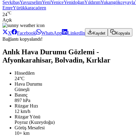
Şevkibaş
Yavuzselim
Yeni
Yenice
Yenidoğan
Yıldırım
Yukarıgökçeyayla
Emre
Yürükkaracaören
°C
24
Açık
X
Facebook
WhatsApp
LinkedIn
Kaydet
Kopyala
Bağlantı kopyalandı!
Anlık Hava Durumu Gözlemi -
Afyonkarahisar, Bolvadin, Kırklar
Hissedilen
24°C
Hava Durumu
Güneşli
Basınç
897 hPa
Rüzgar Hızı
12 km/h
Rüzgar Yönü
Poyraz (Kuzeydoğu)
Görüş Mesafesi
10+ km