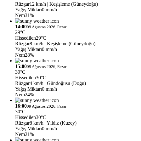
Rüzgar
12 km/h
| Keşişleme (Güneydoğu)
Yağış Miktarı
0 mm/h
Nem
31%
14:00
09 Ağustos 2026, Pazar
29°C
Hissedilen
29°C
Rüzgar
8 km/h
| Keşişleme (Güneydoğu)
Yağış Miktarı
0 mm/h
Nem
28%
15:00
09 Ağustos 2026, Pazar
30°C
Hissedilen
30°C
Rüzgar
4 km/h
| Gündoğusu (Doğu)
Yağış Miktarı
0 mm/h
Nem
24%
16:00
09 Ağustos 2026, Pazar
30°C
Hissedilen
30°C
Rüzgar
8 km/h
| Yıldız (Kuzey)
Yağış Miktarı
0 mm/h
Nem
21%