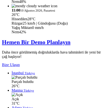
Nem
48%
11:00
10 Ağustos 2026, Pazartesi
26°C
Hissedilen
28°C
Rüzgar
25 km/h
| Gündoğusu (Doğu)
Yağış Miktarı
0 mm/h
Nem
42%
Hemen Bir Demo Planlayın
Daha önce görülmemiş doğruluklarda hava tahminleri ile yeni bir
çağ başlıyor!
Bize Ulaşın
İstanbul
Türkiye
Parçalı bulutlu
26°C
Manisa
Türkiye
Açık
31°C
Adana
Türkiye