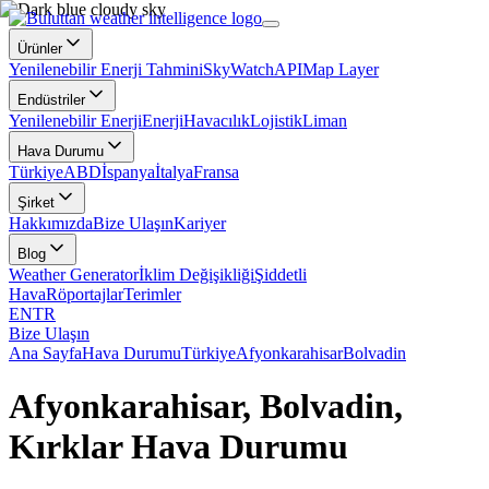
Ürünler
Yenilenebilir Enerji Tahmini
SkyWatch
API
Map Layer
Endüstriler
Yenilenebilir Enerji
Enerji
Havacılık
Lojistik
Liman
Hava Durumu
Türkiye
ABD
İspanya
İtalya
Fransa
Şirket
Hakkımızda
Bize Ulaşın
Kariyer
Blog
Weather Generator
İklim Değişikliği
Şiddetli
Hava
Röportajlar
Terimler
EN
TR
Bize Ulaşın
Ana Sayfa
Hava Durumu
Türkiye
Afyonkarahisar
Bolvadin
Afyonkarahisar, Bolvadin,
Kırklar Hava Durumu