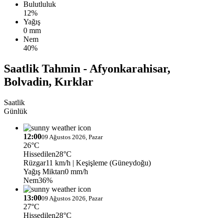
Bulutluluk
12%
Yağış
0 mm
Nem
40%
Saatlik Tahmin - Afyonkarahisar,
Bolvadin, Kırklar
Saatlik
Günlük
12:00
09 Ağustos 2026, Pazar
26°C
Hissedilen
28°C
Rüzgar
11 km/h
| Keşişleme (Güneydoğu)
Yağış Miktarı
0 mm/h
Nem
36%
13:00
09 Ağustos 2026, Pazar
27°C
Hissedilen
28°C