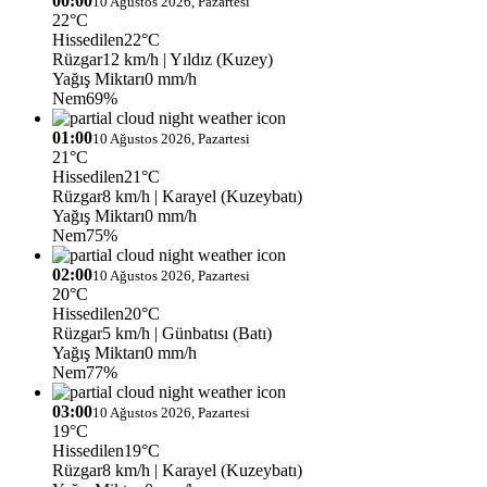
00:00
10 Ağustos 2026, Pazartesi
22°C
Hissedilen
22°C
Rüzgar
12 km/h
| Yıldız (Kuzey)
Yağış Miktarı
0 mm/h
Nem
69%
01:00
10 Ağustos 2026, Pazartesi
21°C
Hissedilen
21°C
Rüzgar
8 km/h
| Karayel (Kuzeybatı)
Yağış Miktarı
0 mm/h
Nem
75%
02:00
10 Ağustos 2026, Pazartesi
20°C
Hissedilen
20°C
Rüzgar
5 km/h
| Günbatısı (Batı)
Yağış Miktarı
0 mm/h
Nem
77%
03:00
10 Ağustos 2026, Pazartesi
19°C
Hissedilen
19°C
Rüzgar
8 km/h
| Karayel (Kuzeybatı)