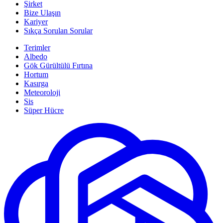
Şirket
Bize Ulaşın
Kariyer
Sıkça Sorulan Sorular
Terimler
Albedo
Gök Gürültülü Fırtına
Hortum
Kasırga
Meteoroloji
Sis
Süper Hücre